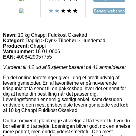
Besøg webshop
Navn:
10 kg Chappi Fuldkost Oksekød
Kategori:
Daglig > Dyr & Tilbehør > Hundemad
Producent:
Chappi
Varenummer:
18-01-0006
EAN:
4008429057755
Vurderet til
4.2
ud af 5 stjerner baseret på
41
anmeldelser
En del online forretninger giver i dag et bredt udvalg af
leveringsmetoder. En af favoritterne er på nuværende
tidspunkt at få sendt til en pakkeshop, hvor det er nemt for
dig at hente din bestilling når det passer dig.
Leveringsformen er nemlig særligt enkel, samt desuden
endvidere den mest prisbevidste leveringsmetode ved køb
af 10 kg Chappi Fuldkost Oksekød.
Du bør omvendt planlægge at vælge at få leveret til hvor du
bor eller til dit arbejde. Løsningen bliver godt nok en anelse
mere pebret, men endda yderst smertefri. Den mest