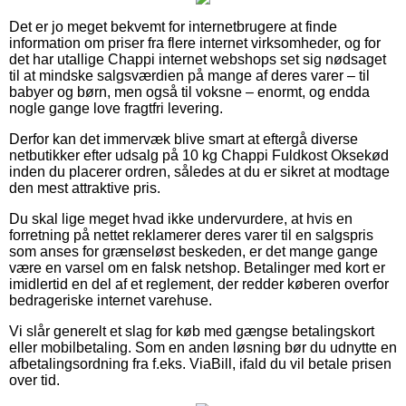
Det er jo meget bekvemt for internetbrugere at finde
information om priser fra flere internet virksomheder, og for
det har utallige Chappi internet webshops set sig nødsaget
til at mindske salgsværdien på mange af deres varer – til
babyer og børn, men også til voksne – enormt, og endda
nogle gange love fragtfri levering.
Derfor kan det immervæk blive smart at eftergå diverse
netbutikker efter udsalg på 10 kg Chappi Fuldkost Oksekød
inden du placerer ordren, således at du er sikret at modtage
den mest attraktive pris.
Du skal lige meget hvad ikke undervurdere, at hvis en
forretning på nettet reklamerer deres varer til en salgspris
som anses for grænseløst beskeden, er det mange gange
være en varsel om en falsk netshop. Betalinger med kort er
imidlertid en del af et reglement, der redder køberen overfor
bedrageriske internet varehuse.
Vi slår generelt et slag for køb med gængse betalingskort
eller mobilbetaling. Som en anden løsning bør du udnytte en
afbetalingsordning fra f.eks. ViaBill, ifald du vil betale prisen
over tid.