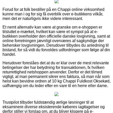
Forud for at folk bestiller på en Chappi online virksomhed
kunne man i og for sig få overblik over e-butikkens vilkår,
men det er naturligvis ikke videre interessant.
Et nemt alternativ kan være at granske om e-shoppen er
tilsluttet e-mærket, hvilket kan være et sympol på at e-
butikken overholder den officielle danske lovgivning, samt at
online forretningen jævnligt overværes af sagkyndige der
behersker lovgivningen. Derudover tilbydes du anledning til
bistand, for så vidt du forvoldes udfordringer som følge af din
handel.
Herudover foreslåes det at du er klar over de mest relevante
betingelser der har betydning for transaktionen, fx hvilken
returrettighed netshoppen anvender. Derfor er det tilmed
vigtigt, at man permanent sikrer ens faktura, så man når som
helst kan bevidne ordren af 10 kg Chappi Fuldkost Oksekød,
uafhængig om du leder efter en vare til en herre eller dame.
Trustpilot tilbyder fuldstændig ærlige løsninger til at
eksaminere diverse eksisterende køberes iagttagelser og
derfor stiller vi forslag om, at du bliver klogere på e-