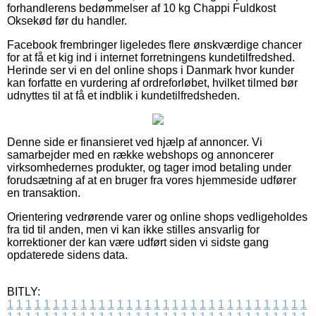
forhandlerens bedømmelser af 10 kg Chappi Fuldkost
Oksekød før du handler.
Facebook frembringer ligeledes flere ønskværdige chancer
for at få et kig ind i internet forretningens kundetilfredshed.
Herinde ser vi en del online shops i Danmark hvor kunder
kan forfatte en vurdering af ordreforløbet, hvilket tilmed bør
udnyttes til at få et indblik i kundetilfredsheden.
Denne side er finansieret ved hjælp af annoncer. Vi
samarbejder med en række webshops og annoncerer
virksomhedernes produkter, og tager imod betaling under
forudsætning af at en bruger fra vores hjemmeside udfører
en transaktion.
Orientering vedrørende varer og online shops vedligeholdes
fra tid til anden, men vi kan ikke stilles ansvarlig for
korrektioner der kan være udført siden vi sidste gang
opdaterede sidens data.
BITLY:
1
1
1
1
1
1
1
1
1
1
1
1
1
1
1
1
1
1
1
1
1
1
1
1
1
1
1
1
1
1
1
1
1