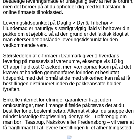
betalelige leveringsmåde er unægtelig selv at hente ordren,
men det beroer på at du opholder dig med kort afstand til
online firmaets tilholdssted.
Leveringstidspunktet på Daglig > Dyr & Tilbehør >
Hundemad er naturligvis særligt vigtig ifald vi behøver din
pakke om et øjeblik, så af den grund er det faktisk klogt at
man efterser det anslåede leveringstidspunkt for den
vedkommende vare.
Størstedelen af e-firmaer i Danmark giver 1 hverdags
levering på massevis af varenumre, eksempelvis 10 kg
Chappi Fuldkost Oksekød, men vær opmærksom på at det
kræver at handlen gemmenføres forinden et besluttet
tidspunkt, med det formål at de med sikkerhed kan nå at få
bestillingen distribueret inden de pakkeansatte holder
fyraften.
Enkelte internet forretninger garanterer fragt uden
omkostninger, men i mange tilfælde påkræves det at du
bestiller for et bestemt beløb. Alternativt skal du snuppe den
mindst kostelige fragtløsning, der typisk – uafhængig om
man bor i Taastrup, Nakskov eller Fredensborg – vil være at
få fragtfirmaet til at levere bestillingen til et afhentningssted.