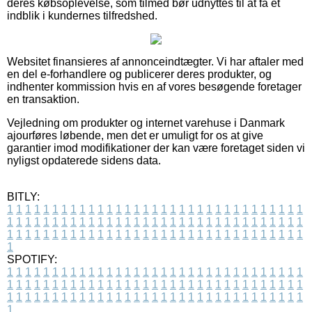
deres købsoplevelse, som tilmed bør udnyttes til at få et
indblik i kundernes tilfredshed.
Websitet finansieres af annonceindtægter. Vi har aftaler med
en del e-forhandlere og publicerer deres produkter, og
indhenter kommission hvis en af vores besøgende foretager
en transaktion.
Vejledning om produkter og internet varehuse i Danmark
ajourføres løbende, men det er umuligt for os at give
garantier imod modifikationer der kan være foretaget siden vi
nyligst opdaterede sidens data.
BITLY:
1
1
1
1
1
1
1
1
1
1
1
1
1
1
1
1
1
1
1
1
1
1
1
1
1
1
1
1
1
1
1
1
1
1
1
1
1
1
1
1
1
1
1
1
1
1
1
1
1
1
1
1
1
1
1
1
1
1
1
1
1
1
1
1
1
1
1
1
1
1
1
1
1
1
1
1
1
1
1
1
1
1
1
1
1
1
1
1
1
1
1
1
1
1
1
1
1
1
1
1
SPOTIFY:
1
1
1
1
1
1
1
1
1
1
1
1
1
1
1
1
1
1
1
1
1
1
1
1
1
1
1
1
1
1
1
1
1
1
1
1
1
1
1
1
1
1
1
1
1
1
1
1
1
1
1
1
1
1
1
1
1
1
1
1
1
1
1
1
1
1
1
1
1
1
1
1
1
1
1
1
1
1
1
1
1
1
1
1
1
1
1
1
1
1
1
1
1
1
1
1
1
1
1
1