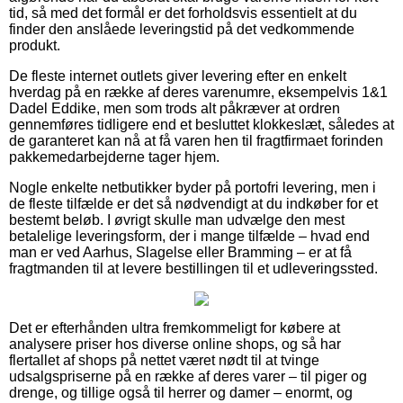
tid, så med det formål er det forholdsvis essentielt at du
finder den anslåede leveringstid på det vedkommende
produkt.
De fleste internet outlets giver levering efter en enkelt
hverdag på en række af deres varenumre, eksempelvis 1&1
Dadel Eddike, men som trods alt påkræver at ordren
gennemføres tidligere end et besluttet klokkeslæt, således at
de garanteret kan nå at få varen hen til fragtfirmaet forinden
pakkemedarbejderne tager hjem.
Nogle enkelte netbutikker byder på portofri levering, men i
de fleste tilfælde er det så nødvendigt at du indkøber for et
bestemt beløb. I øvrigt skulle man udvælge den mest
betalelige leveringsform, der i mange tilfælde – hvad end
man er ved Aarhus, Slagelse eller Bramming – er at få
fragtmanden til at levere bestillingen til et udleveringssted.
Det er efterhånden ultra fremkommeligt for købere at
analysere priser hos diverse online shops, og så har
flertallet af shops på nettet været nødt til at tvinge
udsalgspriserne på en række af deres varer – til piger og
drenge, og tillige også til herrer og damer – enormt, og