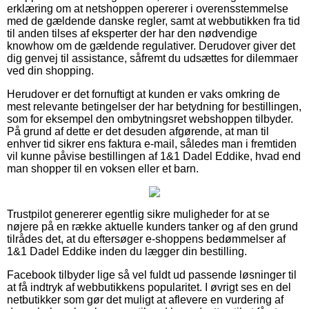
erklæring om at netshoppen opererer i overensstemmelse
med de gældende danske regler, samt at webbutikken fra tid
til anden tilses af eksperter der har den nødvendige
knowhow om de gældende regulativer. Derudover giver det
dig genvej til assistance, såfremt du udsættes for dilemmaer
ved din shopping.
Herudover er det fornuftigt at kunden er vaks omkring de
mest relevante betingelser der har betydning for bestillingen,
som for eksempel den ombytningsret webshoppen tilbyder.
På grund af dette er det desuden afgørende, at man til
enhver tid sikrer ens faktura e-mail, således man i fremtiden
vil kunne påvise bestillingen af 1&1 Dadel Eddike, hvad end
man shopper til en voksen eller et barn.
Trustpilot genererer egentlig sikre muligheder for at se
nøjere på en række aktuelle kunders tanker og af den grund
tilrådes det, at du eftersøger e-shoppens bedømmelser af
1&1 Dadel Eddike inden du lægger din bestilling.
Facebook tilbyder lige så vel fuldt ud passende løsninger til
at få indtryk af webbutikkens popularitet. I øvrigt ses en del
netbutikker som gør det muligt at aflevere en vurdering af