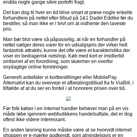
endda nogle gange sikre portofri fragt.
Det kan dog til hver en tid blive smart at prøve nogle enkelte
forhandlere på nettet efter tilbud på 1&1 Dadel Eddike før du
bestiller, så man ikke er i tvivl om at indhente den laveste
pris.
Man bør blot være så påpasselig, at når en forhandler på
nettet sælger deres varer for en udsalgspris der virker helt
fantastisk attraktiv, kunne det ofte være et karakteristika der
viser en bedragerisk netshop. Køb med kort er imidlertid
omfavnet af en forordning, som skærmer en overfor
snydagtige online forretninger.
Generelt anbefaler vi kortbestillinger eller MobilePay.
Alternativt kan du overveje et afbetalingstilbud fra fx ViaBill, i
tilfælde af at du ser en fordel i at honorere prisen over tid.
Før folk køber i en internet handler behøver man på en vis
måde løbe igennem webbutikkens handelsaftale, det er dog
oftest ikke videre interessant.
En anden løsning kunne måske være at se hvorvidt internet
shoppen er e-mærke godkendt, som almindeligvis er en