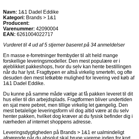
Navn:
1&1 Dadel Eddike
Kategori:
Brands > 1&1
Producent:
Varenummer:
42090004
EAN:
6261004022717
Vurderet til
4
ud af 5 stjerner baseret på
34
anmeldelser
En masse e-forretninger frembyder til alt held mange
forskellige leveringsmodeller. Den mest populære er i
øjeblikket pakkeshops, hvor du selv kan hente bestillingen
når du har lyst. Fragttypen er altså virkelig smertefri, og ofte
desuden den mest letkøbte mulighed for levering ved køb af
1&1 Dadel Eddike.
Du kunne på samme måde vælge at få pakken leveret til dit
hus eller til din arbejdsplads. Fragtformen bliver undertiden
en sjat mere pebret, men tillige virkelig let gængelig. Den
mest betalelige leveringsform vil dog altid være at du selv
henter pakken, hvilket dog kræver at du fysisk befinder dig i
nærheden af internet shoppens adresse.
Leveringsdygtigheden på Brands > 1&1 er ualmindeligt
afgørende når du absolut skal bruge varerne inden for kort