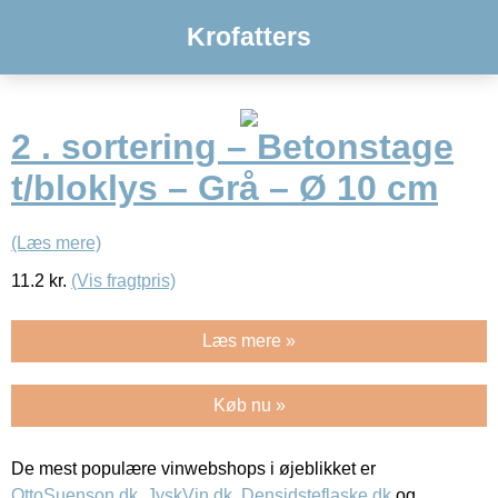
Krofatters
2 . sortering – Betonstage
t/bloklys – Grå – Ø 10 cm
(Læs mere)
11.2
kr.
(Vis fragtpris)
Læs mere »
Køb nu »
De mest populære vinwebshops i øjeblikket er
OttoSuenson.dk
,
JyskVin.dk
,
Densidsteflaske.dk
og