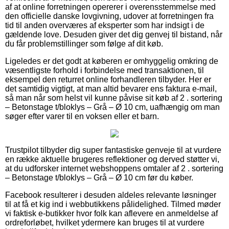
af at online forretningen opererer i overensstemmelse med
den officielle danske lovgivning, udover at forretningen fra
tid til anden overværes af eksperter som har indsigt i de
gældende love. Desuden giver det dig genvej til bistand, når
du får problemstillinger som følge af dit køb.
Ligeledes er det godt at køberen er omhyggelig omkring de
væsentligste forhold i forbindelse med transaktionen, til
eksempel den returret online forhandleren tilbyder. Her er
det samtidig vigtigt, at man altid bevarer ens faktura e-mail,
så man når som helst vil kunne påvise sit køb af 2 . sortering
– Betonstage t/bloklys – Grå – Ø 10 cm, uafhængig om man
søger efter varer til en voksen eller et barn.
Trustpilot tilbyder dig super fantastiske genveje til at vurdere
en række aktuelle brugeres reflektioner og derved støtter vi,
at du udforsker internet webshoppens omtaler af 2 . sortering
– Betonstage t/bloklys – Grå – Ø 10 cm før du køber.
Facebook resulterer i desuden aldeles relevante løsninger
til at få et kig ind i webbutikkens pålidelighed. Tilmed møder
vi faktisk e-butikker hvor folk kan aflevere en anmeldelse af
ordreforløbet, hvilket ydermere kan bruges til at vurdere