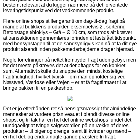
bestemt relevant at du kigger nærmere på det forventede
leveringstidspunkt ved det vedkommende produkt.
Flere online shops stiller garanti om dag-til-dag fragt på
mange af butikkens produkter, eksempelvis 2 . sortering –
Betonstage t/bloklys – Grå – Ø 10 cm, som trods alt kræver
at transaktionen gennemføres forinden et fastslået tidspunkt,
med hensynstagen til at de sandsynligvis kan nå at få dit nye
produkt afsendt inden pakkemedarbejderne drager hjemad.
Nogle forretninger på nettet frembyder fragt uden gebyr, men
for det meste påkræves det at der aftages for en konkret
sum. Alternativt skulle du snuppe den mindst kostelige
fragtmulighed, hvilket typisk – om man opholder sig ved
Næstved, Værløse eller Vejen – er at få fragtfirmaet til at
bringe pakken til en pakkeshop.
Det er jo efterhånden ret så hensigtsmæssigt for almindelige
mennesker at vurdere prisniveauet i blandt diverse online
shops, og til tak har en hel del online webshops fundet det
uundgåeligt at tvinge salgsværdien på en række af deres
produkter – til piger og drenge, samt til kvinder og mænd –
en hel del, og endda nogle gange præstere fri fragt.