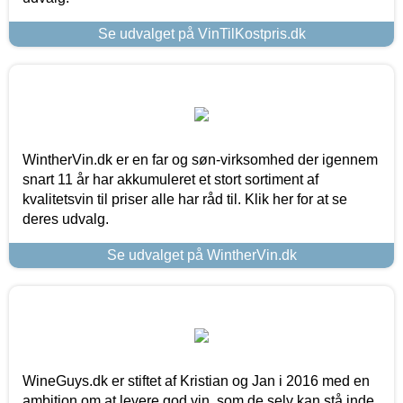
Se udvalget på VinTilKostpris.dk
WintherVin.dk er en far og søn-virksomhed der igennem
snart 11 år har akkumuleret et stort sortiment af
kvalitetsvin til priser alle har råd til. Klik her for at se
deres udvalg.
Se udvalget på WintherVin.dk
WineGuys.dk er stiftet af Kristian og Jan i 2016 med en
ambition om at levere god vin, som de selv kan stå inde