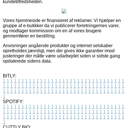
kundetilfredsheden.
Vores hjemmeside er finansieret af reklamer. Vi hjælper en
gruppe af e-butikker da vi publicerer forretningernes varer,
og modtager kommission om en af vores brugere
gennemfører en bestilling.
Anvisninger angående produkter og internet selskaber
opretholdes jævnligt, men der gives ikke garantier imod
justeringer der måtte være udarbejdet siden vi sidste gang
opdaterede sidens data.
BITLY:
1
1
1
1
1
1
1
1
1
1
1
1
1
1
1
1
1
1
1
1
1
1
1
1
1
1
1
1
1
1
1
1
1
1
1
1
1
1
1
1
1
1
1
1
1
1
1
1
1
1
1
1
1
1
1
1
1
1
1
1
1
1
1
1
1
1
1
1
1
1
1
1
1
1
1
1
1
1
1
1
1
1
1
1
1
1
1
1
1
1
1
1
1
1
1
1
1
1
1
1
SPOTIFY:
1
1
1
1
1
1
1
1
1
1
1
1
1
1
1
1
1
1
1
1
1
1
1
1
1
1
1
1
1
1
1
1
1
1
1
1
1
1
1
1
1
1
1
1
1
1
1
1
1
1
1
1
1
1
1
1
1
1
1
1
1
1
1
1
1
1
1
1
1
1
1
1
1
1
1
1
1
1
1
1
1
1
1
1
1
1
1
1
1
1
1
1
1
1
1
1
1
1
1
1
CUTTLY BIO: