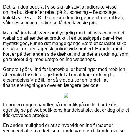
Det kan dog trods alt vise sig lukrativt at udforske visse
online butikker efter rabat på 2 . sortering – Betonstage
t/bloklys – Grå – Ø 10 cm forinden du gennemfører dit køb,
således at man er sikret at få den laveste pris.
Man må trods alt være omhyggelig med, at hvis en internet
webshop afhænder et produkt til en udsalgspris der virker
mystisk god, kunne det mange gange være et karakteristika
der viser en bedragerisk online virksomhed. Handler med
kort er på den anden side dækket ind under en ordning, som
garanterer dig imod uægte online webshops.
Generelt går vi ind for kortkøb eller betalinger med mobilen.
Alternativt bør du drage fordel af en afdragsordning fra
eksempelvis ViaBill, for så vidt du ser en fordel i at
finansiere regningen over en længere periode.
Forinden nogen handler på en butik på nettet burde de
egentlig se på webbutikkens handelsaftale, det er dog ofte et
tidskrævende arbejde.
En anden mulighed er at se hvorvidt online firmaet er
verificeret af e-mærket, som burde være en tilkendegivelse