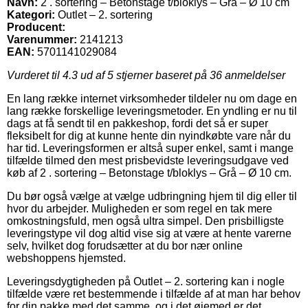
Navn:
2 . sortering – Betonstage t/bloklys – Grå – Ø 10 cm
Kategori:
Outlet – 2. sortering
Producent:
Varenummer:
2141213
EAN:
5701141029084
Vurderet til
4.3
ud af 5 stjerner baseret på
36
anmeldelser
En lang række internet virksomheder tildeler nu om dage en
lang række forskellige leveringsmetoder. En yndling er nu til
dags at få sendt til en pakkeshop, fordi det så er super
fleksibelt for dig at kunne hente din nyindkøbte vare når du
har tid. Leveringsformen er altså super enkel, samt i mange
tilfælde tilmed den mest prisbevidste leveringsudgave ved
køb af 2 . sortering – Betonstage t/bloklys – Grå – Ø 10 cm.
Du bør også vælge at vælge udbringning hjem til dig eller til
hvor du arbejder. Muligheden er som regel en tak mere
omkostningsfuld, men også ultra simpel. Den prisbilligste
leveringstype vil dog altid vise sig at være at hente varerne
selv, hvilket dog forudsætter at du bor nær online
webshoppens hjemsted.
Leveringsdygtigheden på Outlet – 2. sortering kan i nogle
tilfælde være ret bestemmende i tilfælde af at man har behov
for din pakke med det samme, og i det øjemed er det