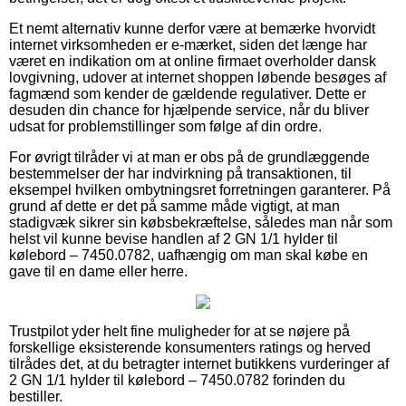
Et nemt alternativ kunne derfor være at bemærke hvorvidt
internet virksomheden er e-mærket, siden det længe har
været en indikation om at online firmaet overholder dansk
lovgivning, udover at internet shoppen løbende besøges af
fagmænd som kender de gældende regulativer. Dette er
desuden din chance for hjælpende service, når du bliver
udsat for problemstillinger som følge af din ordre.
For øvrigt tilråder vi at man er obs på de grundlæggende
bestemmelser der har indvirkning på transaktionen, til
eksempel hvilken ombytningsret forretningen garanterer. På
grund af dette er det på samme måde vigtigt, at man
stadigvæk sikrer sin købsbekræftelse, således man når som
helst vil kunne bevise handlen af 2 GN 1/1 hylder til
kølebord – 7450.0782, uafhængig om man skal købe en
gave til en dame eller herre.
Trustpilot yder helt fine muligheder for at se nøjere på
forskellige eksisterende konsumenters ratings og herved
tilrådes det, at du betragter internet butikkens vurderinger af
2 GN 1/1 hylder til kølebord – 7450.0782 forinden du
bestiller.