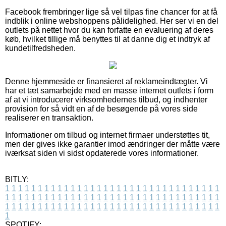
Facebook frembringer lige så vel tilpas fine chancer for at få
indblik i online webshoppens pålidelighed. Her ser vi en del
outlets på nettet hvor du kan forfatte en evaluering af deres
køb, hvilket tillige må benyttes til at danne dig et indtryk af
kundetilfredsheden.
Denne hjemmeside er finansieret af reklameindtægter. Vi
har et tæt samarbejde med en masse internet outlets i form
af at vi introducerer virksomhedernes tilbud, og indhenter
provision for så vidt en af de besøgende på vores side
realiserer en transaktion.
Informationer om tilbud og internet firmaer understøttes tit,
men der gives ikke garantier imod ændringer der måtte være
iværksat siden vi sidst opdaterede vores informationer.
BITLY:
1
1
1
1
1
1
1
1
1
1
1
1
1
1
1
1
1
1
1
1
1
1
1
1
1
1
1
1
1
1
1
1
1
1
1
1
1
1
1
1
1
1
1
1
1
1
1
1
1
1
1
1
1
1
1
1
1
1
1
1
1
1
1
1
1
1
1
1
1
1
1
1
1
1
1
1
1
1
1
1
1
1
1
1
1
1
1
1
1
1
1
1
1
1
1
1
1
1
1
1
SPOTIFY: