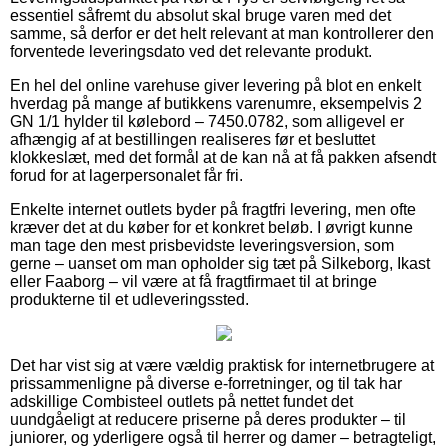
essentiel såfremt du absolut skal bruge varen med det
samme, så derfor er det helt relevant at man kontrollerer den
forventede leveringsdato ved det relevante produkt.
En hel del online varehuse giver levering på blot en enkelt
hverdag på mange af butikkens varenumre, eksempelvis 2
GN 1/1 hylder til kølebord – 7450.0782, som alligevel er
afhængig af at bestillingen realiseres før et besluttet
klokkeslæt, med det formål at de kan nå at få pakken afsendt
forud for at lagerpersonalet får fri.
Enkelte internet outlets byder på fragtfri levering, men ofte
kræver det at du køber for et konkret beløb. I øvrigt kunne
man tage den mest prisbevidste leveringsversion, som
gerne – uanset om man opholder sig tæt på Silkeborg, Ikast
eller Faaborg – vil være at få fragtfirmaet til at bringe
produkterne til et udleveringssted.
Det har vist sig at være vældig praktisk for internetbrugere at
prissammenligne på diverse e-forretninger, og til tak har
adskillige Combisteel outlets på nettet fundet det
uundgåeligt at reducere priserne på deres produkter – til
juniorer, og yderligere også til herrer og damer – betragteligt,