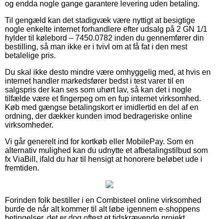
og endda nogle gange garantere levering uden betaling.
Til gengæld kan det stadigvæk være nyttigt at besigtige
nogle enkelte internet forhandlere efter udsalg på 2 GN 1/1
hylder til kølebord – 7450.0782 inden du gennemfører din
bestilling, så man ikke er i tvivl om at få fat i den mest
betalelige pris.
Du skal ikke desto mindre være omhyggelig med, at hvis en
internet handler markedsfører bedst i test varer til en
salgspris der kan ses som uhørt lav, så kan det i nogle
tilfælde være et fingerpeg om en fup internet virksomhed.
Køb med gængse betalingskort er imidlertid en del af en
ordning, der dækker kunden imod bedrageriske online
virksomheder.
Vi går generelt ind for kortkøb eller MobilePay. Som en
alternativ mulighed kan du udnytte et afbetalingstilbud som
fx ViaBill, ifald du har til hensigt at honorere beløbet ude i
fremtiden.
Forinden folk bestiller i en Combisteel online virksomhed
burde de når alt kommer til alt løbe igennem e-shoppens
betingelser, det er dog oftest et tidskrævende projekt.