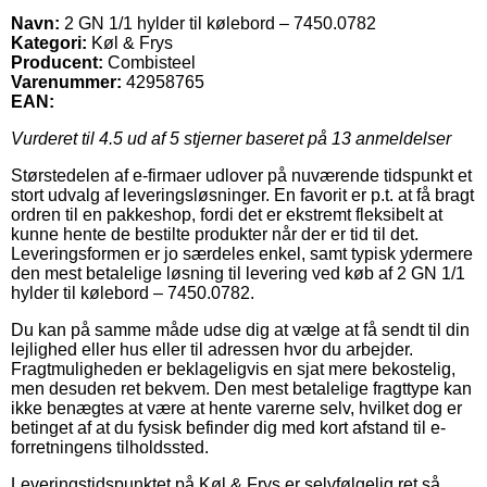
Navn:
2 GN 1/1 hylder til kølebord – 7450.0782
Kategori:
Køl & Frys
Producent:
Combisteel
Varenummer:
42958765
EAN:
Vurderet til
4.5
ud af 5 stjerner baseret på
13
anmeldelser
Størstedelen af e-firmaer udlover på nuværende tidspunkt et
stort udvalg af leveringsløsninger. En favorit er p.t. at få bragt
ordren til en pakkeshop, fordi det er ekstremt fleksibelt at
kunne hente de bestilte produkter når der er tid til det.
Leveringsformen er jo særdeles enkel, samt typisk ydermere
den mest betalelige løsning til levering ved køb af 2 GN 1/1
hylder til kølebord – 7450.0782.
Du kan på samme måde udse dig at vælge at få sendt til din
lejlighed eller hus eller til adressen hvor du arbejder.
Fragtmuligheden er beklageligvis en sjat mere bekostelig,
men desuden ret bekvem. Den mest betalelige fragttype kan
ikke benægtes at være at hente varerne selv, hvilket dog er
betinget af at du fysisk befinder dig med kort afstand til e-
forretningens tilholdssted.
Leveringstidspunktet på Køl & Frys er selvfølgelig ret så