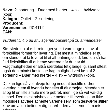
Navn:
2. sortering – Duer med hjerter – 4 stk – hvid/sølv
(kopi)
Kategori:
Outlet – 2. sortering
Producent:
Varenummer:
2314112
EAN:
Vurderet til
4.5
ud af 5 stjerner baseret på
10
anmeldelser
Størstedelen af e-forretninger yder i vore dage et hav af
forskellige former for levering. Det mest almindelige er nu
om stunder at få leveret til et afhentningssted, fordi du så har
fuld fleksibilitet til at hente varerne når du har tid.
Fragtmuligheden er altså særdeles let gængelig, samt oftest
også den mindst kostelige fragtmulighed ved køb af 2.
sortering – Duer med hjerter – 4 stk – hvid/sølv (kopi).
Du kan lige så vel afveje for og imod at bestille ordren til
levering hjem til hvor du bor eller til dit arbejde. Metoden er
af og til en lille smule mere pebret, men lige så vel vældig
simpel. Den mest prisbevidste metode til levering kan ikke
modsiges at være at hente varerne selv, som desværre stiller
krav om at du befinder dig i nærheden af internet firmaets