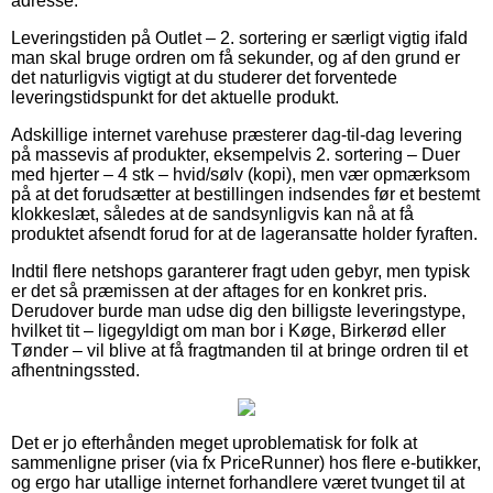
adresse.
Leveringstiden på Outlet – 2. sortering er særligt vigtig ifald
man skal bruge ordren om få sekunder, og af den grund er
det naturligvis vigtigt at du studerer det forventede
leveringstidspunkt for det aktuelle produkt.
Adskillige internet varehuse præsterer dag-til-dag levering
på massevis af produkter, eksempelvis 2. sortering – Duer
med hjerter – 4 stk – hvid/sølv (kopi), men vær opmærksom
på at det forudsætter at bestillingen indsendes før et bestemt
klokkeslæt, således at de sandsynligvis kan nå at få
produktet afsendt forud for at de lageransatte holder fyraften.
Indtil flere netshops garanterer fragt uden gebyr, men typisk
er det så præmissen at der aftages for en konkret pris.
Derudover burde man udse dig den billigste leveringstype,
hvilket tit – ligegyldigt om man bor i Køge, Birkerød eller
Tønder – vil blive at få fragtmanden til at bringe ordren til et
afhentningssted.
Det er jo efterhånden meget uproblematisk for folk at
sammenligne priser (via fx PriceRunner) hos flere e-butikker,
og ergo har utallige internet forhandlere været tvunget til at