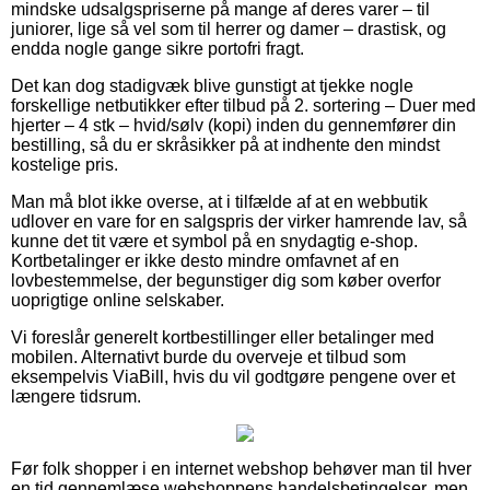
mindske udsalgspriserne på mange af deres varer – til
juniorer, lige så vel som til herrer og damer – drastisk, og
endda nogle gange sikre portofri fragt.
Det kan dog stadigvæk blive gunstigt at tjekke nogle
forskellige netbutikker efter tilbud på 2. sortering – Duer med
hjerter – 4 stk – hvid/sølv (kopi) inden du gennemfører din
bestilling, så du er skråsikker på at indhente den mindst
kostelige pris.
Man må blot ikke overse, at i tilfælde af at en webbutik
udlover en vare for en salgspris der virker hamrende lav, så
kunne det tit være et symbol på en snydagtig e-shop.
Kortbetalinger er ikke desto mindre omfavnet af en
lovbestemmelse, der begunstiger dig som køber overfor
uoprigtige online selskaber.
Vi foreslår generelt kortbestillinger eller betalinger med
mobilen. Alternativt burde du overveje et tilbud som
eksempelvis ViaBill, hvis du vil godtgøre pengene over et
længere tidsrum.
Før folk shopper i en internet webshop behøver man til hver
en tid gennemlæse webshoppens handelsbetingelser, men