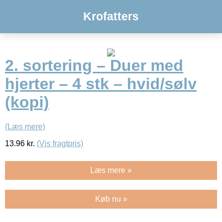
Krofatters
2. sortering – Duer med
hjerter – 4 stk – hvid/sølv
(kopi)
(Læs mere)
13.96
kr.
(Vis fragtpris)
Læs mere »
Køb nu »