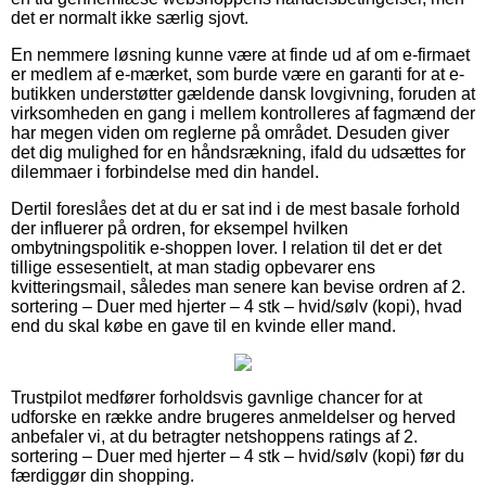
det er normalt ikke særlig sjovt.
En nemmere løsning kunne være at finde ud af om e-firmaet
er medlem af e-mærket, som burde være en garanti for at e-
butikken understøtter gældende dansk lovgivning, foruden at
virksomheden en gang i mellem kontrolleres af fagmænd der
har megen viden om reglerne på området. Desuden giver
det dig mulighed for en håndsrækning, ifald du udsættes for
dilemmaer i forbindelse med din handel.
Dertil foreslåes det at du er sat ind i de mest basale forhold
der influerer på ordren, for eksempel hvilken
ombytningspolitik e-shoppen lover. I relation til det er det
tillige essesentielt, at man stadig opbevarer ens
kvitteringsmail, således man senere kan bevise ordren af 2.
sortering – Duer med hjerter – 4 stk – hvid/sølv (kopi), hvad
end du skal købe en gave til en kvinde eller mand.
Trustpilot medfører forholdsvis gavnlige chancer for at
udforske en række andre brugeres anmeldelser og herved
anbefaler vi, at du betragter netshoppens ratings af 2.
sortering – Duer med hjerter – 4 stk – hvid/sølv (kopi) før du
færdiggør din shopping.