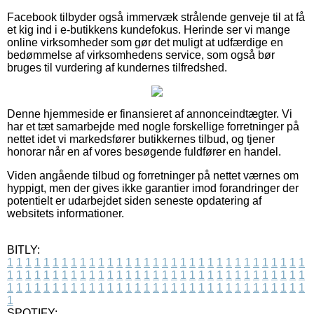
Facebook tilbyder også immervæk strålende genveje til at få
et kig ind i e-butikkens kundefokus. Herinde ser vi mange
online virksomheder som gør det muligt at udfærdige en
bedømmelse af virksomhedens service, som også bør
bruges til vurdering af kundernes tilfredshed.
Denne hjemmeside er finansieret af annonceindtægter. Vi
har et tæt samarbejde med nogle forskellige forretninger på
nettet idet vi markedsfører butikkernes tilbud, og tjener
honorar når en af vores besøgende fuldfører en handel.
Viden angående tilbud og forretninger på nettet værnes om
hyppigt, men der gives ikke garantier imod forandringer der
potentielt er udarbejdet siden seneste opdatering af
websitets informationer.
BITLY:
1
1
1
1
1
1
1
1
1
1
1
1
1
1
1
1
1
1
1
1
1
1
1
1
1
1
1
1
1
1
1
1
1
1
1
1
1
1
1
1
1
1
1
1
1
1
1
1
1
1
1
1
1
1
1
1
1
1
1
1
1
1
1
1
1
1
1
1
1
1
1
1
1
1
1
1
1
1
1
1
1
1
1
1
1
1
1
1
1
1
1
1
1
1
1
1
1
1
1
1
SPOTIFY: