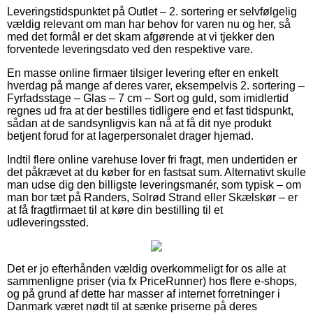
Leveringstidspunktet på Outlet – 2. sortering er selvfølgelig
vældig relevant om man har behov for varen nu og her, så
med det formål er det skam afgørende at vi tjekker den
forventede leveringsdato ved den respektive vare.
En masse online firmaer tilsiger levering efter en enkelt
hverdag på mange af deres varer, eksempelvis 2. sortering –
Fyrfadsstage – Glas – 7 cm – Sort og guld, som imidlertid
regnes ud fra at der bestilles tidligere end et fast tidspunkt,
sådan at de sandsynligvis kan nå at få dit nye produkt
betjent forud for at lagerpersonalet drager hjemad.
Indtil flere online varehuse lover fri fragt, men undertiden er
det påkrævet at du køber for en fastsat sum. Alternativt skulle
man udse dig den billigste leveringsmanér, som typisk – om
man bor tæt på Randers, Solrød Strand eller Skælskør – er
at få fragtfirmaet til at køre din bestilling til et
udleveringssted.
Det er jo efterhånden vældig overkommeligt for os alle at
sammenligne priser (via fx PriceRunner) hos flere e-shops,
og på grund af dette har masser af internet forretninger i
Danmark været nødt til at sænke priserne på deres