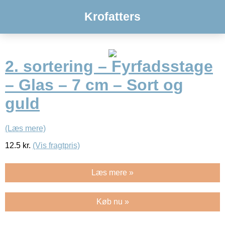
Krofatters
2. sortering – Fyrfadsstage
– Glas – 7 cm – Sort og
guld
(Læs mere)
12.5
kr.
(Vis fragtpris)
Læs mere »
Køb nu »