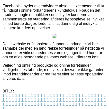
Facebook tilbyder dig endvidere absolut sikre metoder til at
få indsigt i online forhandlerens kundefokus. Foruden det
møder vi nogle netbutikker som tilbyder kunderne at
sammensætte en vurdering af deres købsoplevelse, hvilket
tilmed burde drages fordel af til at danne dig et indtryk af
tidligere kunders oplevelser.
Dette website er finansieret af annonceindtægter. Vi har
samarbejder med en lang række forretninger på nettet da vi
annoncerer virksomhedernes varer, og tager imod honorar
om en af de besøgende på vores website udfører et køb.
Vejledning omkring produkter og online forretninger
vedligeholdes løbende, men vi kan desværre ikke garantere
imod forandringer der er realiseret efter seneste opdatering
af vores data.
BITLY:
1
1
1
1
1
1
1
1
1
1
1
1
1
1
1
1
1
1
1
1
1
1
1
1
1
1
1
1
1
1
1
1
1
1
1
1
1
1
1
1
1
1
1
1
1
1
1
1
1
1
1
1
1
1
1
1
1
1
1
1
1
1
1
1
1
1
1
1
1
1
1
1
1
1
1
1
1
1
1
1
1
1
1
1
1
1
1
1
1
1
1
1
1
1
1
1
1
1
1
1