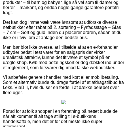
produkter – til børn og babyer, lige så vel som til damer og
herrer – markant, og endda nogle gange garantere portofri
fragt.
Det kan dog immervæk være lønsomt at udforske diverse
netbutikker efter rabat på 2. sortering – Fyrfadsstage – Glas
– 7 cm – Sort og guld inden du placerer ordren, sådan at du
ikke er i tvivl om at antage den bedste pris.
Man bør blot ikke overse, at i tilfælde af at en e-forhandler
udbyder bedst i test varer for en salgspris der virker
urealistisk attraktiv, kunne det tit være et symbol på en
uægte shop. Køb med betalingskort er dog dækket ind under
et reglement, som forsvarer dig imod falske webbutikker.
Vi anbefaler generelt handler med kort eller mobilbetaling.
Som et alternativ burde du drage fordel af et afdragstilbud fra
f.eks. ViaBill, hvis du ser en fordel i at dække beløbet over
flere uger.
Forud for at folk shopper i en forretning på nettet burde de
når alt kommer til alt tage stilling til e-butikkens
handelsaftale, men det er for det meste ikke super
interessant.