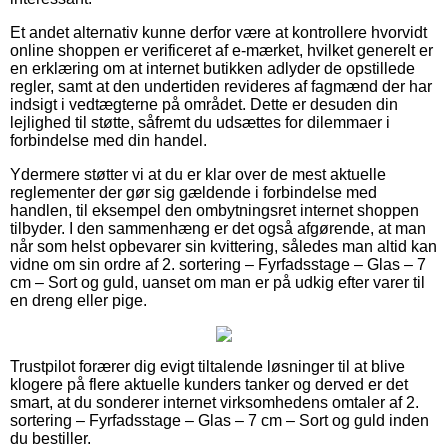
Et andet alternativ kunne derfor være at kontrollere hvorvidt
online shoppen er verificeret af e-mærket, hvilket generelt er
en erklæring om at internet butikken adlyder de opstillede
regler, samt at den undertiden revideres af fagmænd der har
indsigt i vedtægterne på området. Dette er desuden din
lejlighed til støtte, såfremt du udsættes for dilemmaer i
forbindelse med din handel.
Ydermere støtter vi at du er klar over de mest aktuelle
reglementer der gør sig gældende i forbindelse med
handlen, til eksempel den ombytningsret internet shoppen
tilbyder. I den sammenhæng er det også afgørende, at man
når som helst opbevarer sin kvittering, således man altid kan
vidne om sin ordre af 2. sortering – Fyrfadsstage – Glas – 7
cm – Sort og guld, uanset om man er på udkig efter varer til
en dreng eller pige.
Trustpilot forærer dig evigt tiltalende løsninger til at blive
klogere på flere aktuelle kunders tanker og derved er det
smart, at du sonderer internet virksomhedens omtaler af 2.
sortering – Fyrfadsstage – Glas – 7 cm – Sort og guld inden
du bestiller.