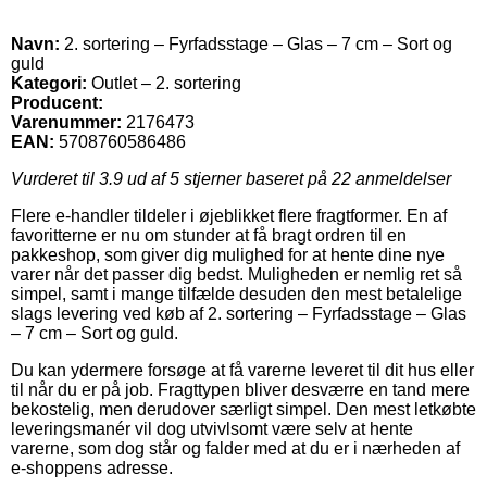
Navn:
2. sortering – Fyrfadsstage – Glas – 7 cm – Sort og
guld
Kategori:
Outlet – 2. sortering
Producent:
Varenummer:
2176473
EAN:
5708760586486
Vurderet til
3.9
ud af 5 stjerner baseret på
22
anmeldelser
Flere e-handler tildeler i øjeblikket flere fragtformer. En af
favoritterne er nu om stunder at få bragt ordren til en
pakkeshop, som giver dig mulighed for at hente dine nye
varer når det passer dig bedst. Muligheden er nemlig ret så
simpel, samt i mange tilfælde desuden den mest betalelige
slags levering ved køb af 2. sortering – Fyrfadsstage – Glas
– 7 cm – Sort og guld.
Du kan ydermere forsøge at få varerne leveret til dit hus eller
til når du er på job. Fragttypen bliver desværre en tand mere
bekostelig, men derudover særligt simpel. Den mest letkøbte
leveringsmanér vil dog utvivlsomt være selv at hente
varerne, som dog står og falder med at du er i nærheden af
e-shoppens adresse.