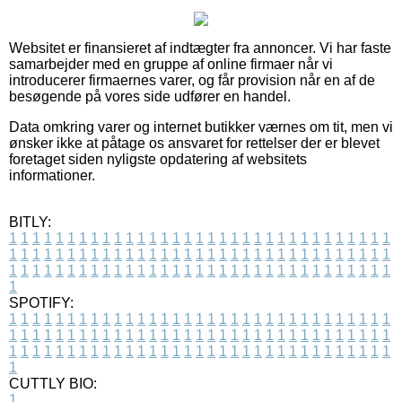
Websitet er finansieret af indtægter fra annoncer. Vi har faste
samarbejder med en gruppe af online firmaer når vi
introducerer firmaernes varer, og får provision når en af de
besøgende på vores side udfører en handel.
Data omkring varer og internet butikker værnes om tit, men vi
ønsker ikke at påtage os ansvaret for rettelser der er blevet
foretaget siden nyligste opdatering af websitets
informationer.
BITLY:
1
1
1
1
1
1
1
1
1
1
1
1
1
1
1
1
1
1
1
1
1
1
1
1
1
1
1
1
1
1
1
1
1
1
1
1
1
1
1
1
1
1
1
1
1
1
1
1
1
1
1
1
1
1
1
1
1
1
1
1
1
1
1
1
1
1
1
1
1
1
1
1
1
1
1
1
1
1
1
1
1
1
1
1
1
1
1
1
1
1
1
1
1
1
1
1
1
1
1
1
SPOTIFY:
1
1
1
1
1
1
1
1
1
1
1
1
1
1
1
1
1
1
1
1
1
1
1
1
1
1
1
1
1
1
1
1
1
1
1
1
1
1
1
1
1
1
1
1
1
1
1
1
1
1
1
1
1
1
1
1
1
1
1
1
1
1
1
1
1
1
1
1
1
1
1
1
1
1
1
1
1
1
1
1
1
1
1
1
1
1
1
1
1
1
1
1
1
1
1
1
1
1
1
1
CUTTLY BIO:
1