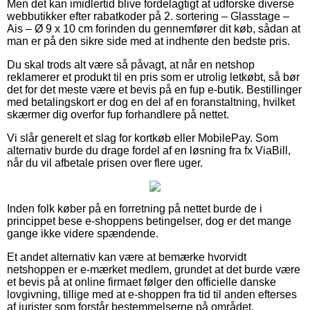
Men det kan imidlertid blive fordelagtigt at udforske diverse
webbutikker efter rabatkoder på 2. sortering – Glasstage –
Ais – Ø 9 x 10 cm forinden du gennemfører dit køb, sådan at
man er på den sikre side med at indhente den bedste pris.
Du skal trods alt være så påvagt, at når en netshop
reklamerer et produkt til en pris som er utrolig letkøbt, så bør
det for det meste være et bevis på en fup e-butik. Bestillinger
med betalingskort er dog en del af en foranstaltning, hvilket
skærmer dig overfor fup forhandlere på nettet.
Vi slår generelt et slag for kortkøb eller MobilePay. Som
alternativ burde du drage fordel af en løsning fra fx ViaBill,
når du vil afbetale prisen over flere uger.
Inden folk køber på en forretning på nettet burde de i
princippet bese e-shoppens betingelser, dog er det mange
gange ikke videre spændende.
Et andet alternativ kan være at bemærke hvorvidt
netshoppen er e-mærket medlem, grundet at det burde være
et bevis på at online firmaet følger den officielle danske
lovgivning, tillige med at e-shoppen fra tid til anden efterses
af jurister som forstår bestemmelserne på området.