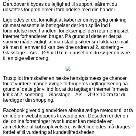
Derudover tilbydes du lejlighed til support, såfremt du
udsættes for problemer i forbindelse med din handel.
Ligeledes er det fornuftigt at køber er omhyggelig omkring
de mest essentielle betingelser der kan spille ind i
forbindelse med handlen, for eksempel den returneringsret
internet forhandleren bruger. På grund af dette er det på
samme måde vigtigt, at man stadig sikrer sin faktura e-mail,
så man til enhver tid kan bevidne ordren af 2. sortering –
Glasstage – Ais – Ø 9 x 10 cm, uanset om du søger en vare
til en pige eller dreng.
Trustpilot fremskaffer en række hensigtsmæssige chancer
for at vurdere mange øvrige forbrugeres iagttagelser og på
grund af dette går vi ind for, at du iagttager internet firmaets
kritik af 2. sortering – Glasstage – Ais – Ø 9 x 10 cm før du
færdiggør din shopping.
Facebook giver dig endvidere absolut ærlige metoder til at få
en idé om webshoppens troværdighed. Desuden er der en
del online forretninger hvor kunder kan meddele en
anmeldelse af købsoplevelsen, hvilket ligeledes må drages
fordel af til vurdering af kundetilfredsheden.