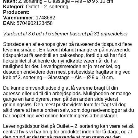
Navn:
2. sortering – Glasstage – Ais – Ø 9 x 10 cm
Kategori:
Outlet – 2. sortering
Producent:
Varenummer:
1748682
EAN:
5704902123458
Vurderet til
3.6
ud af 5 stjerner baseret på
31
anmeldelser
Størstedelen af e-shops giver på nuværende tidspunkt flere
leveringsmåder. En favorit iblandt mange er på nuværende
tidspunkt at få sendt til en pakkeshop, fordi du så har fuld
fleksibilitet til at hente de nyindkøbte varer når du har
mulighed for det. Leveringsmetoden er jo ret enkel, og
desuden endvidere den mest prisbevidste fragtløsning ved
køb af 2. sortering – Glasstage – Ais – Ø 9 x 10 cm.
Du kunne omvendt udse dig at få varerne bragt til din
adresse eller ud til din arbejdsplads. Muligheden er mange
gange en tand dyrere, men på den anden side yderst
gnidningsløs. Den mest prisbevidste form for fragt vil dog
altid være at hente ordren selv, som dog nødvendiggør at du
har bopæl lige ved online forretningens arbejdslager.
Leveringstidspunktet på Outlet – 2. sortering kan være ret så
central hvis vi har brug for produktet inden for få dage, og af
den grund er det ret så passende at man gransker den