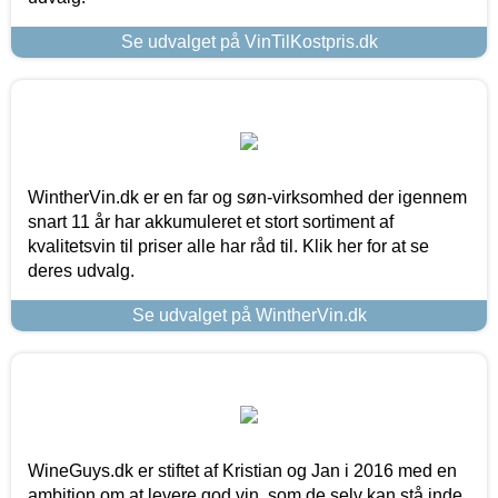
Se udvalget på VinTilKostpris.dk
WintherVin.dk er en far og søn-virksomhed der igennem
snart 11 år har akkumuleret et stort sortiment af
kvalitetsvin til priser alle har råd til. Klik her for at se
deres udvalg.
Se udvalget på WintherVin.dk
WineGuys.dk er stiftet af Kristian og Jan i 2016 med en
ambition om at levere god vin, som de selv kan stå inde