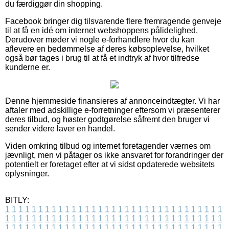
du færdiggør din shopping.
Facebook bringer dig tilsvarende flere fremragende genveje
til at få en idé om internet webshoppens pålidelighed.
Derudover møder vi nogle e-forhandlere hvor du kan
aflevere en bedømmelse af deres købsoplevelse, hvilket
også bør tages i brug til at få et indtryk af hvor tilfredse
kunderne er.
Denne hjemmeside finansieres af annonceindtægter. Vi har
aftaler med adskillige e-forretninger eftersom vi præsenterer
deres tilbud, og høster godtgørelse såfremt den bruger vi
sender videre laver en handel.
Viden omkring tilbud og internet foretagender værnes om
jævnligt, men vi påtager os ikke ansvaret for forandringer der
potentielt er foretaget efter at vi sidst opdaterede websitets
oplysninger.
BITLY:
1
1
1
1
1
1
1
1
1
1
1
1
1
1
1
1
1
1
1
1
1
1
1
1
1
1
1
1
1
1
1
1
1
1
1
1
1
1
1
1
1
1
1
1
1
1
1
1
1
1
1
1
1
1
1
1
1
1
1
1
1
1
1
1
1
1
1
1
1
1
1
1
1
1
1
1
1
1
1
1
1
1
1
1
1
1
1
1
1
1
1
1
1
1
1
1
1
1
1