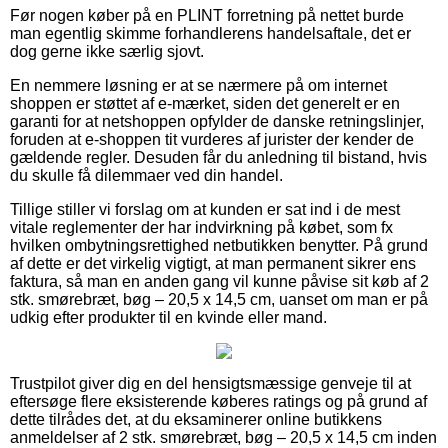
Før nogen køber på en PLINT forretning på nettet burde
man egentlig skimme forhandlerens handelsaftale, det er
dog gerne ikke særlig sjovt.
En nemmere løsning er at se nærmere på om internet
shoppen er støttet af e-mærket, siden det generelt er en
garanti for at netshoppen opfylder de danske retningslinjer,
foruden at e-shoppen tit vurderes af jurister der kender de
gældende regler. Desuden får du anledning til bistand, hvis
du skulle få dilemmaer ved din handel.
Tillige stiller vi forslag om at kunden er sat ind i de mest
vitale reglementer der har indvirkning på købet, som fx
hvilken ombytningsrettighed netbutikken benytter. På grund
af dette er det virkelig vigtigt, at man permanent sikrer ens
faktura, så man en anden gang vil kunne påvise sit køb af 2
stk. smørebræt, bøg – 20,5 x 14,5 cm, uanset om man er på
udkig efter produkter til en kvinde eller mand.
Trustpilot giver dig en del hensigtsmæssige genveje til at
eftersøge flere eksisterende køberes ratings og på grund af
dette tilrådes det, at du eksaminerer online butikkens
anmeldelser af 2 stk. smørebræt, bøg – 20,5 x 14,5 cm inden