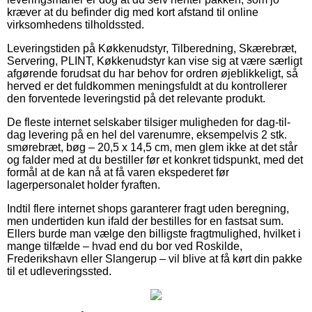
kræver at du befinder dig med kort afstand til online
virksomhedens tilholdssted.
Leveringstiden på Køkkenudstyr, Tilberedning, Skærebræt,
Servering, PLINT, Køkkenudstyr kan vise sig at være særligt
afgørende forudsat du har behov for ordren øjeblikkeligt, så
herved er det fuldkommen meningsfuldt at du kontrollerer
den forventede leveringstid på det relevante produkt.
De fleste internet selskaber tilsiger muligheden for dag-til-
dag levering på en hel del varenumre, eksempelvis 2 stk.
smørebræt, bøg – 20,5 x 14,5 cm, men glem ikke at det står
og falder med at du bestiller før et konkret tidspunkt, med det
formål at de kan nå at få varen ekspederet før
lagerpersonalet holder fyraften.
Indtil flere internet shops garanterer fragt uden beregning,
men undertiden kun ifald der bestilles for en fastsat sum.
Ellers burde man vælge den billigste fragtmulighed, hvilket i
mange tilfælde – hvad end du bor ved Roskilde,
Frederikshavn eller Slangerup – vil blive at få kørt din pakke
til et udleveringssted.