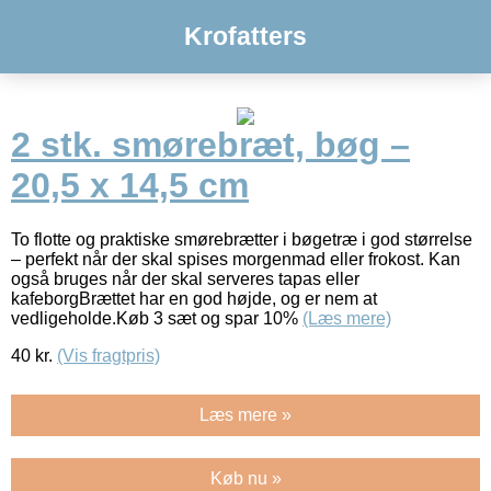
Krofatters
2 stk. smørebræt, bøg –
20,5 x 14,5 cm
To flotte og praktiske smørebrætter i bøgetræ i god størrelse
– perfekt når der skal spises morgenmad eller frokost. Kan
også bruges når der skal serveres tapas eller
kafeborgBrættet har en god højde, og er nem at
vedligeholde.Køb 3 sæt og spar 10%
(Læs mere)
40
kr.
(Vis fragtpris)
Læs mere »
Køb nu »