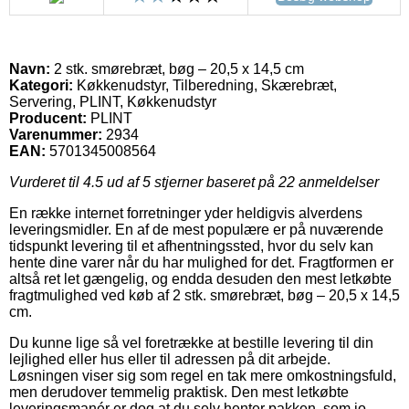
Navn:
2 stk. smørebræt, bøg – 20,5 x 14,5 cm
Kategori:
Køkkenudstyr, Tilberedning, Skærebræt,
Servering, PLINT, Køkkenudstyr
Producent:
PLINT
Varenummer:
2934
EAN:
5701345008564
Vurderet til
4.5
ud af 5 stjerner baseret på
22
anmeldelser
En række internet forretninger yder heldigvis alverdens
leveringsmidler. En af de mest populære er på nuværende
tidspunkt levering til et afhentningssted, hvor du selv kan
hente dine varer når du har mulighed for det. Fragtformen er
altså ret let gængelig, og endda desuden den mest letkøbte
fragtmulighed ved køb af 2 stk. smørebræt, bøg – 20,5 x 14,5
cm.
Du kunne lige så vel foretrække at bestille levering til din
lejlighed eller hus eller til adressen på dit arbejde.
Løsningen viser sig som regel en tak mere omkostningsfuld,
men derudover temmelig praktisk. Den mest letkøbte
leveringsmanér er dog at du selv henter pakken, som jo