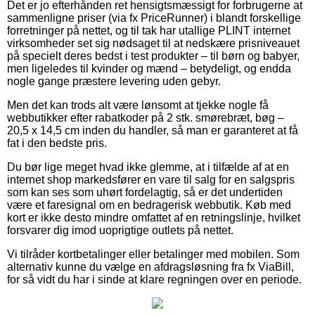
Det er jo efterhånden ret hensigtsmæssigt for forbrugerne at
sammenligne priser (via fx PriceRunner) i blandt forskellige
forretninger på nettet, og til tak har utallige PLINT internet
virksomheder set sig nødsaget til at nedskære prisniveauet
på specielt deres bedst i test produkter – til børn og babyer,
men ligeledes til kvinder og mænd – betydeligt, og endda
nogle gange præstere levering uden gebyr.
Men det kan trods alt være lønsomt at tjekke nogle få
webbutikker efter rabatkoder på 2 stk. smørebræt, bøg –
20,5 x 14,5 cm inden du handler, så man er garanteret at få
fat i den bedste pris.
Du bør lige meget hvad ikke glemme, at i tilfælde af at en
internet shop markedsfører en vare til salg for en salgspris
som kan ses som uhørt fordelagtig, så er det undertiden
være et faresignal om en bedragerisk webbutik. Køb med
kort er ikke desto mindre omfattet af en retningslinje, hvilket
forsvarer dig imod uoprigtige outlets på nettet.
Vi tilråder kortbetalinger eller betalinger med mobilen. Som
alternativ kunne du vælge en afdragsløsning fra fx ViaBill,
for så vidt du har i sinde at klare regningen over en periode.