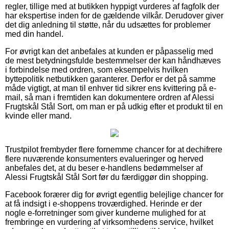
regler, tillige med at butikken hyppigt vurderes af fagfolk der
har ekspertise inden for de gældende vilkår. Derudover giver
det dig anledning til støtte, når du udsættes for problemer
med din handel.
For øvrigt kan det anbefales at kunden er påpasselig med
de mest betydningsfulde bestemmelser der kan håndhæves
i forbindelse med ordren, som eksempelvis hvilken
byttepolitik netbutikken garanterer. Derfor er det på samme
måde vigtigt, at man til enhver tid sikrer ens kvittering på e-
mail, så man i fremtiden kan dokumentere ordren af Alessi
Frugtskål Stål Sort, om man er på udkig efter et produkt til en
kvinde eller mand.
Trustpilot frembyder flere fornemme chancer for at dechifrere
flere nuværende konsumenters evalueringer og herved
anbefales det, at du beser e-handlens bedømmelser af
Alessi Frugtskål Stål Sort før du færdiggør din shopping.
Facebook forærer dig for øvrigt egentlig belejlige chancer for
at få indsigt i e-shoppens troværdighed. Herinde er der
nogle e-forretninger som giver kunderne mulighed for at
frembringe en vurdering af virksomhedens service, hvilket