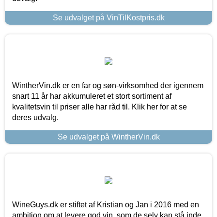
Se udvalget på VinTilKostpris.dk
WintherVin.dk er en far og søn-virksomhed der igennem
snart 11 år har akkumuleret et stort sortiment af
kvalitetsvin til priser alle har råd til. Klik her for at se
deres udvalg.
Se udvalget på WintherVin.dk
WineGuys.dk er stiftet af Kristian og Jan i 2016 med en
ambition om at levere god vin, som de selv kan stå inde