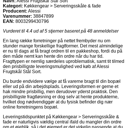
Navn:
Alessi Frugtskål Stål Sort
Kategori:
Køkkengear > Serveringsskåle & fade
Producent:
Alessi
Varenummer:
38847899
EAN:
8003299430796
Vurderet til
4.4
ud af 5 stjerner baseret på
48
anmeldelser
En lang række forretninger på nettet frembyder nu om
stunder mange forskellige fragtformer. Det mest almindelige
er nu til dags at få bragt ordren til en pakkeshop, fordi du på
den måde nemt kan hente din ordre når du har tid.
Fragttypen er nemlig særdeles uproblematisk, samt tit tilmed
den prisbilligste leveringsmulighed ved køb af Alessi
Frugtskål Stål Sort.
Du burde endvidere vælge at få varerne bragt til din bopæl
eller ud på din arbejdsplads. Leveringsformen er gerne et
hak mindre prisbillig, men derudover yderst praktisk. Den
prisbilligste fragtløsning er dog selv at hente produkterne,
hvilket dog nødvendiggør at du fysisk befinder dig nær
online forretningens bopæl.
Leveringstidspunktet på Køkkengear > Serveringsskåle &
fade er naturligvis vældig central ifald du mangler din ordre
om et øjeblik, så i det øjemed er det virkelig passende at du