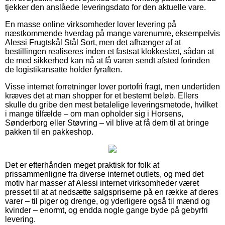
tjekker den anslåede leveringsdato for den aktuelle vare.
En masse online virksomheder lover levering på
næstkommende hverdag på mange varenumre, eksempelvis
Alessi Frugtskål Stål Sort, men det afhænger af at
bestillingen realiseres inden et fastsat klokkeslæt, sådan at
de med sikkerhed kan nå at få varen sendt afsted forinden
de logistikansatte holder fyraften.
Visse internet forretninger lover portofri fragt, men undertiden
kræves det at man shopper for et bestemt beløb. Ellers
skulle du gribe den mest betalelige leveringsmetode, hvilket
i mange tilfælde – om man opholder sig i Horsens,
Sønderborg eller Støvring – vil blive at få dem til at bringe
pakken til en pakkeshop.
Det er efterhånden meget praktisk for folk at
prissammenligne fra diverse internet outlets, og med det
motiv har masser af Alessi internet virksomheder været
presset til at at nedsætte salgspriserne på en række af deres
varer – til piger og drenge, og yderligere også til mænd og
kvinder – enormt, og endda nogle gange byde på gebyrfri
levering.