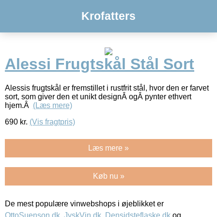
Krofatters
Alessi Frugtskål Stål Sort
Alessis frugtskål er fremstillet i rustfrit stål, hvor den er farvet
sort, som giver den et unikt designÂ ogÂ pynter ethvert
hjem.Â
(Læs mere)
690
kr.
(Vis fragtpris)
Læs mere »
Køb nu »
De mest populære vinwebshops i øjeblikket er
OttoSuenson.dk
,
JyskVin.dk
,
Densidsteflaske.dk
og