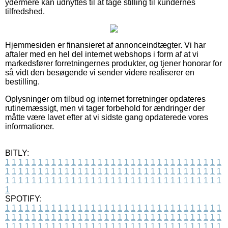
ydermere kan udnyttes til at tage stilling til kundernes
tilfredshed.
Hjemmesiden er finansieret af annonceindtægter. Vi har
aftaler med en hel del internet webshops i form af at vi
markedsfører forretningernes produkter, og tjener honorar for
så vidt den besøgende vi sender videre realiserer en
bestilling.
Oplysninger om tilbud og internet forretninger opdateres
rutinemæssigt, men vi tager forbehold for ændringer der
måtte være lavet efter at vi sidste gang opdaterede vores
informationer.
BITLY:
1
1
1
1
1
1
1
1
1
1
1
1
1
1
1
1
1
1
1
1
1
1
1
1
1
1
1
1
1
1
1
1
1
1
1
1
1
1
1
1
1
1
1
1
1
1
1
1
1
1
1
1
1
1
1
1
1
1
1
1
1
1
1
1
1
1
1
1
1
1
1
1
1
1
1
1
1
1
1
1
1
1
1
1
1
1
1
1
1
1
1
1
1
1
1
1
1
1
1
1
SPOTIFY:
1
1
1
1
1
1
1
1
1
1
1
1
1
1
1
1
1
1
1
1
1
1
1
1
1
1
1
1
1
1
1
1
1
1
1
1
1
1
1
1
1
1
1
1
1
1
1
1
1
1
1
1
1
1
1
1
1
1
1
1
1
1
1
1
1
1
1
1
1
1
1
1
1
1
1
1
1
1
1
1
1
1
1
1
1
1
1
1
1
1
1
1
1
1
1
1
1
1
1