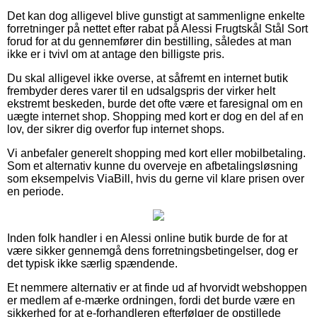
Det kan dog alligevel blive gunstigt at sammenligne enkelte
forretninger på nettet efter rabat på Alessi Frugtskål Stål Sort
forud for at du gennemfører din bestilling, således at man
ikke er i tvivl om at antage den billigste pris.
Du skal alligevel ikke overse, at såfremt en internet butik
frembyder deres varer til en udsalgspris der virker helt
ekstremt beskeden, burde det ofte være et faresignal om en
uægte internet shop. Shopping med kort er dog en del af en
lov, der sikrer dig overfor fup internet shops.
Vi anbefaler generelt shopping med kort eller mobilbetaling.
Som et alternativ kunne du overveje en afbetalingsløsning
som eksempelvis ViaBill, hvis du gerne vil klare prisen over
en periode.
Inden folk handler i en Alessi online butik burde de for at
være sikker gennemgå dens forretningsbetingelser, dog er
det typisk ikke særlig spændende.
Et nemmere alternativ er at finde ud af hvorvidt webshoppen
er medlem af e-mærke ordningen, fordi det burde være en
sikkerhed for at e-forhandleren efterfølger de opstillede