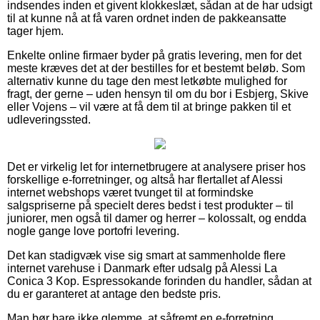
indsendes inden et givent klokkeslæt, sådan at de har udsigt
til at kunne nå at få varen ordnet inden de pakkeansatte
tager hjem.
Enkelte online firmaer byder på gratis levering, men for det
meste kræves det at der bestilles for et bestemt beløb. Som
alternativ kunne du tage den mest letkøbte mulighed for
fragt, der gerne – uden hensyn til om du bor i Esbjerg, Skive
eller Vojens – vil være at få dem til at bringe pakken til et
udleveringssted.
Det er virkelig let for internetbrugere at analysere priser hos
forskellige e-forretninger, og altså har flertallet af Alessi
internet webshops været tvunget til at formindske
salgspriserne på specielt deres bedst i test produkter – til
juniorer, men også til damer og herrer – kolossalt, og endda
nogle gange love portofri levering.
Det kan stadigvæk vise sig smart at sammenholde flere
internet varehuse i Danmark efter udsalg på Alessi La
Conica 3 Kop. Espressokande forinden du handler, sådan at
du er garanteret at antage den bedste pris.
Man bør bare ikke glemme, at såfremt en e-forretning