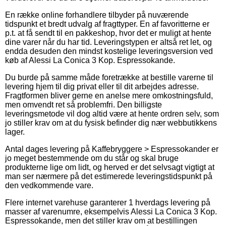
En række online forhandlere tilbyder på nuværende
tidspunkt et bredt udvalg af fragttyper. En af favoritterne er
p.t. at få sendt til en pakkeshop, hvor det er muligt at hente
dine varer når du har tid. Leveringstypen er altså ret let, og
endda desuden den mindst kostelige leveringsversion ved
køb af Alessi La Conica 3 Kop. Espressokande.
Du burde på samme måde foretrække at bestille varerne til
levering hjem til dig privat eller til dit arbejdes adresse.
Fragtformen bliver gerne en anelse mere omkostningsfuld,
men omvendt ret så problemfri. Den billigste
leveringsmetode vil dog altid være at hente ordren selv, som
jo stiller krav om at du fysisk befinder dig nær webbutikkens
lager.
Antal dages levering på Kaffebryggere > Espressokander er
jo meget bestemmende om du står og skal bruge
produkterne lige om lidt, og herved er det selvsagt vigtigt at
man ser nærmere på det estimerede leveringstidspunkt på
den vedkommende vare.
Flere internet varehuse garanterer 1 hverdags levering på
masser af varenumre, eksempelvis Alessi La Conica 3 Kop.
Espressokande, men det stiller krav om at bestillingen