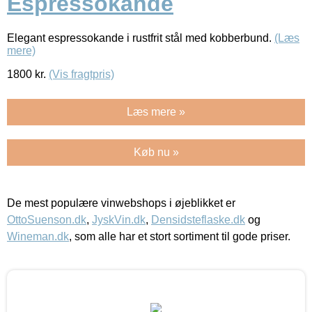
Espressokande
Elegant espressokande i rustfrit stål med kobberbund.
(Læs
mere)
1800
kr.
(Vis fragtpris)
Læs mere »
Køb nu »
De mest populære vinwebshops i øjeblikket er
OttoSuenson.dk
,
JyskVin.dk
,
Densidsteflaske.dk
og
Wineman.dk
, som alle har et stort sortiment til gode priser.