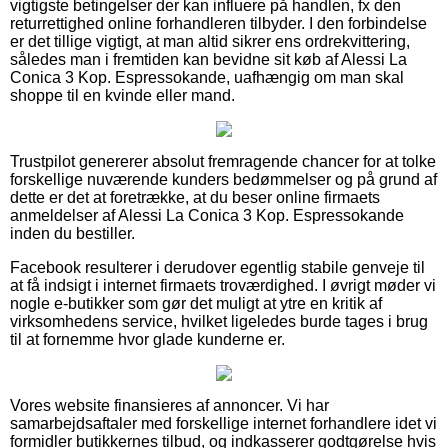
vigtigste betingelser der kan influere på handlen, fx den
returrettighed online forhandleren tilbyder. I den forbindelse
er det tillige vigtigt, at man altid sikrer ens ordrekvittering,
således man i fremtiden kan bevidne sit køb af Alessi La
Conica 3 Kop. Espressokande, uafhængig om man skal
shoppe til en kvinde eller mand.
Trustpilot genererer absolut fremragende chancer for at tolke
forskellige nuværende kunders bedømmelser og på grund af
dette er det at foretrække, at du beser online firmaets
anmeldelser af Alessi La Conica 3 Kop. Espressokande
inden du bestiller.
Facebook resulterer i derudover egentlig stabile genveje til
at få indsigt i internet firmaets troværdighed. I øvrigt møder vi
nogle e-butikker som gør det muligt at ytre en kritik af
virksomhedens service, hvilket ligeledes burde tages i brug
til at fornemme hvor glade kunderne er.
Vores website finansieres af annoncer. Vi har
samarbejdsaftaler med forskellige internet forhandlere idet vi
formidler butikkernes tilbud, og indkasserer godtgørelse hvis