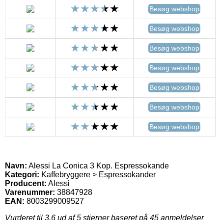
Besøg webshop
Besøg webshop
Besøg webshop
Besøg webshop
Besøg webshop
Besøg webshop
Besøg webshop
Navn:
Alessi La Conica 3 Kop. Espressokande
Kategori:
Kaffebryggere > Espressokander
Producent:
Alessi
Varenummer:
38847928
EAN:
8003299009527
Vurderet til
3.6
ud af 5 stjerner baseret på
45
anmeldelser