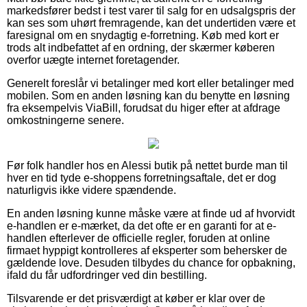
markedsfører bedst i test varer til salg for en udsalgspris der
kan ses som uhørt fremragende, kan det undertiden være et
faresignal om en snydagtig e-forretning. Køb med kort er
trods alt indbefattet af en ordning, der skærmer køberen
overfor uægte internet foretagender.
Generelt foreslår vi betalinger med kort eller betalinger med
mobilen. Som en anden løsning kan du benytte en løsning
fra eksempelvis ViaBill, forudsat du higer efter at afdrage
omkostningerne senere.
Før folk handler hos en Alessi butik på nettet burde man til
hver en tid tyde e-shoppens forretningsaftale, det er dog
naturligvis ikke videre spændende.
En anden løsning kunne måske være at finde ud af hvorvidt
e-handlen er e-mærket, da det ofte er en garanti for at e-
handlen efterlever de officielle regler, foruden at online
firmaet hyppigt kontrolleres af eksperter som behersker de
gældende love. Desuden tilbydes du chance for opbakning,
ifald du får udfordringer ved din bestilling.
Tilsvarende er det prisværdigt at køber er klar over de