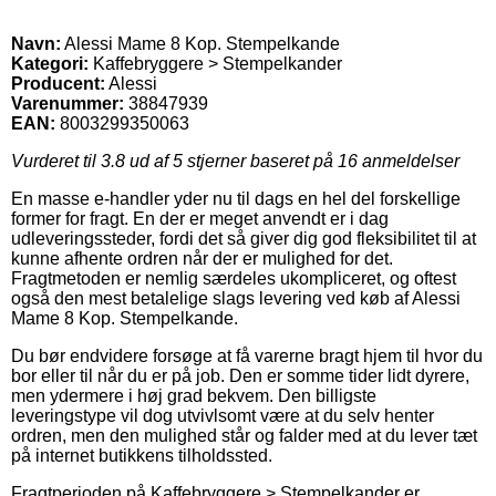
Navn:
Alessi Mame 8 Kop. Stempelkande
Kategori:
Kaffebryggere > Stempelkander
Producent:
Alessi
Varenummer:
38847939
EAN:
8003299350063
Vurderet til
3.8
ud af 5 stjerner baseret på
16
anmeldelser
En masse e-handler yder nu til dags en hel del forskellige
former for fragt. En der er meget anvendt er i dag
udleveringssteder, fordi det så giver dig god fleksibilitet til at
kunne afhente ordren når der er mulighed for det.
Fragtmetoden er nemlig særdeles ukompliceret, og oftest
også den mest betalelige slags levering ved køb af Alessi
Mame 8 Kop. Stempelkande.
Du bør endvidere forsøge at få varerne bragt hjem til hvor du
bor eller til når du er på job. Den er somme tider lidt dyrere,
men ydermere i høj grad bekvem. Den billigste
leveringstype vil dog utvivlsomt være at du selv henter
ordren, men den mulighed står og falder med at du lever tæt
på internet butikkens tilholdssted.
Fragtperioden på Kaffebryggere > Stempelkander er