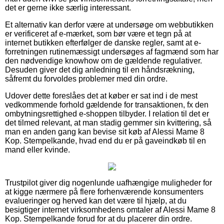
det er gerne ikke særlig interessant.
Et alternativ kan derfor være at undersøge om webbutikken
er verificeret af e-mærket, som bør være et tegn på at
internet butikken efterfølger de danske regler, samt at e-
forretningen rutinemæssigt undersøges af fagmænd som har
den nødvendige knowhow om de gældende regulativer.
Desuden giver det dig anledning til en håndsrækning,
såfremt du forvoldes problemer med din ordre.
Udover dette foreslåes det at køber er sat ind i de mest
vedkommende forhold gældende for transaktionen, fx den
ombytningsrettighed e-shoppen tilbyder. I relation til det er
det tilmed relevant, at man stadig gemmer sin kvittering, så
man en anden gang kan bevise sit køb af Alessi Mame 8
Kop. Stempelkande, hvad end du er på gaveindkøb til en
mand eller kvinde.
Trustpilot giver dig nogenlunde uafhængige muligheder for
at kigge nærmere på flere forhenværende konsumenters
evalueringer og herved kan det være til hjælp, at du
besigtiger internet virksomhedens omtaler af Alessi Mame 8
Kop. Stempelkande forud for at du placerer din ordre.