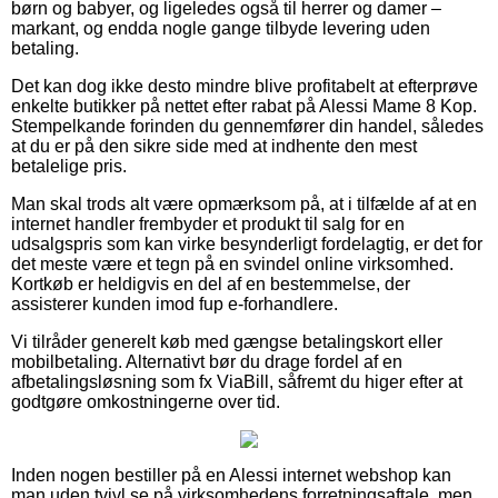
børn og babyer, og ligeledes også til herrer og damer –
markant, og endda nogle gange tilbyde levering uden
betaling.
Det kan dog ikke desto mindre blive profitabelt at efterprøve
enkelte butikker på nettet efter rabat på Alessi Mame 8 Kop.
Stempelkande forinden du gennemfører din handel, således
at du er på den sikre side med at indhente den mest
betalelige pris.
Man skal trods alt være opmærksom på, at i tilfælde af at en
internet handler frembyder et produkt til salg for en
udsalgspris som kan virke besynderligt fordelagtig, er det for
det meste være et tegn på en svindel online virksomhed.
Kortkøb er heldigvis en del af en bestemmelse, der
assisterer kunden imod fup e-forhandlere.
Vi tilråder generelt køb med gængse betalingskort eller
mobilbetaling. Alternativt bør du drage fordel af en
afbetalingsløsning som fx ViaBill, såfremt du higer efter at
godtgøre omkostningerne over tid.
Inden nogen bestiller på en Alessi internet webshop kan
man uden tvivl se på virksomhedens forretningsaftale, men