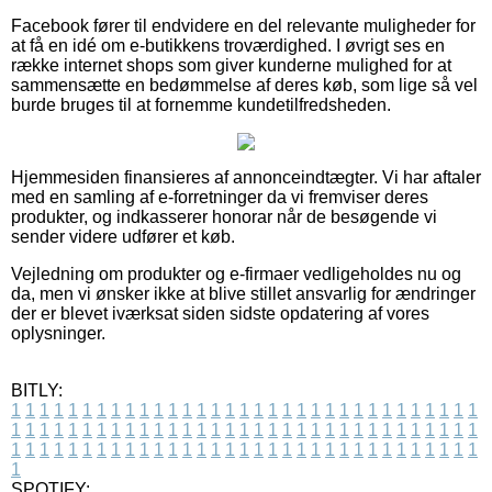
Facebook fører til endvidere en del relevante muligheder for
at få en idé om e-butikkens troværdighed. I øvrigt ses en
række internet shops som giver kunderne mulighed for at
sammensætte en bedømmelse af deres køb, som lige så vel
burde bruges til at fornemme kundetilfredsheden.
Hjemmesiden finansieres af annonceindtægter. Vi har aftaler
med en samling af e-forretninger da vi fremviser deres
produkter, og indkasserer honorar når de besøgende vi
sender videre udfører et køb.
Vejledning om produkter og e-firmaer vedligeholdes nu og
da, men vi ønsker ikke at blive stillet ansvarlig for ændringer
der er blevet iværksat siden sidste opdatering af vores
oplysninger.
BITLY:
1
1
1
1
1
1
1
1
1
1
1
1
1
1
1
1
1
1
1
1
1
1
1
1
1
1
1
1
1
1
1
1
1
1
1
1
1
1
1
1
1
1
1
1
1
1
1
1
1
1
1
1
1
1
1
1
1
1
1
1
1
1
1
1
1
1
1
1
1
1
1
1
1
1
1
1
1
1
1
1
1
1
1
1
1
1
1
1
1
1
1
1
1
1
1
1
1
1
1
1
SPOTIFY: