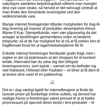
naturligvis særdeles betydningsfuld såfremt man mangler
dine nye varer straks, så herved er det selvsagt centralt at
man finder den forventede leveringstid ved den
vedkommende vare.
Mange internet foretagender tilbyder muligheden for dag-til-
dag levering på masser af produkter, eksempelvis Alessi
Mame 8 Kop. Stempelkande, men vær påpasselig da det
antager at bestillingen gennemføres inden et bestemt
tidspunkt, så at de har mulighed for at nå at få ordren hen til
fragtfirmaet forud for at lagermedarbejderne får fri.
Enkelte internet forretninger frembyder gratis fragt, men i
reglen er det så præmissen at der shoppes for et konkret
beløb. Alternativt bør du udse dig den billigste
leveringsversion, som typisk – uanset om du befinder sig
ved Næstved, Hillerød eller Hadsten – vil blive at få dem til
at levere dine varer til en pakkeshop.
Det er i dag særligt ligetil for internetbrugere at finde de
laveste priser på forskellige online outlets, og derved har
utallige Alessi e-forretninger været presset til at at trykke
prisniveauet på specielt deres bedst i test produkter – til