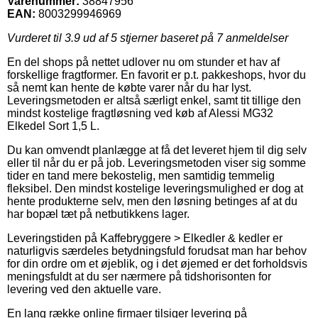
Varenummer:
38847956
EAN:
8003299946969
Vurderet til
3.9
ud af 5 stjerner baseret på
7
anmeldelser
En del shops på nettet udlover nu om stunder et hav af
forskellige fragtformer. En favorit er p.t. pakkeshops, hvor du
så nemt kan hente de købte varer når du har lyst.
Leveringsmetoden er altså særligt enkel, samt tit tillige den
mindst kostelige fragtløsning ved køb af Alessi MG32
Elkedel Sort 1,5 L.
Du kan omvendt planlægge at få det leveret hjem til dig selv
eller til når du er på job. Leveringsmetoden viser sig somme
tider en tand mere bekostelig, men samtidig temmelig
fleksibel. Den mindst kostelige leveringsmulighed er dog at
hente produkterne selv, men den løsning betinges af at du
har bopæl tæt på netbutikkens lager.
Leveringstiden på Kaffebryggere > Elkedler & kedler er
naturligvis særdeles betydningsfuld forudsat man har behov
for din ordre om et øjeblik, og i det øjemed er det forholdsvis
meningsfuldt at du ser nærmere på tidshorisonten for
levering ved den aktuelle vare.
En lang række online firmaer tilsiger levering på