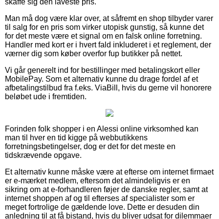
skaffe sig den laveste pris.
Man må dog være klar over, at såfremt en shop tilbyder varer
til salg for en pris som virker utopisk gunstig, så kunne det
for det meste være et signal om en falsk online forretning.
Handler med kort er i hvert fald inkluderet i et reglement, der
værner dig som køber overfor fup butikker på nettet.
Vi går generelt ind for bestillinger med betalingskort eller
MobilePay. Som et alternativ kunne du drage fordel af et
afbetalingstilbud fra f.eks. ViaBill, hvis du gerne vil honorere
beløbet ude i fremtiden.
Forinden folk shopper i en Alessi online virksomhed kan
man til hver en tid kigge på webbutikkens
forretningsbetingelser, dog er det for det meste en
tidskrævende opgave.
Et alternativ kunne måske være at efterse om internet firmaet
er e-mærket medlem, eftersom det almindeligvis er en
sikring om at e-forhandleren føjer de danske regler, samt at
internet shoppen af og til efterses af specialister som er
meget fortrolige de gældende love. Dette er desuden din
anledning til at få bistand, hvis du bliver udsat for dilemmaer