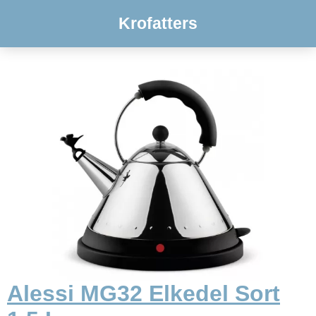
Krofatters
Alessi MG32 Elkedel Sort