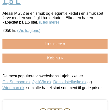
1,5 L
Alessi MG32 er en smuk og elegant elkedel i en smuk sort
farve med en sort fugl i hældetuden. Elkedlen har en
kapacitet på 1,5 liter.
(Læs mere)
2050
kr.
(Vis fragtpris)
Læs mere »
Køb nu »
De mest populære vinwebshops i øjeblikket er
OttoSuenson.dk
,
JyskVin.dk
,
Densidsteflaske.dk
og
Wineman.dk
, som alle har et stort sortiment til gode priser.