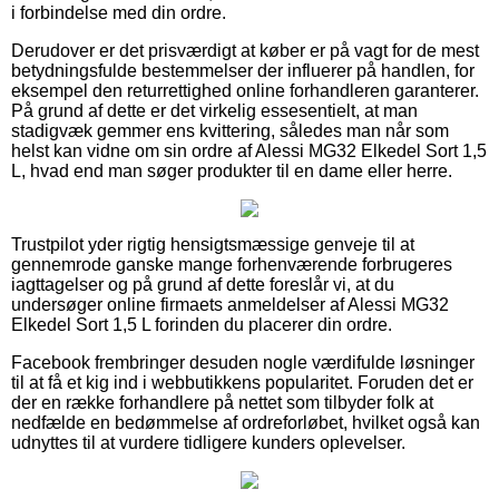
i forbindelse med din ordre.
Derudover er det prisværdigt at køber er på vagt for de mest
betydningsfulde bestemmelser der influerer på handlen, for
eksempel den returrettighed online forhandleren garanterer.
På grund af dette er det virkelig essesentielt, at man
stadigvæk gemmer ens kvittering, således man når som
helst kan vidne om sin ordre af Alessi MG32 Elkedel Sort 1,5
L, hvad end man søger produkter til en dame eller herre.
Trustpilot yder rigtig hensigtsmæssige genveje til at
gennemrode ganske mange forhenværende forbrugeres
iagttagelser og på grund af dette foreslår vi, at du
undersøger online firmaets anmeldelser af Alessi MG32
Elkedel Sort 1,5 L forinden du placerer din ordre.
Facebook frembringer desuden nogle værdifulde løsninger
til at få et kig ind i webbutikkens popularitet. Foruden det er
der en række forhandlere på nettet som tilbyder folk at
nedfælde en bedømmelse af ordreforløbet, hvilket også kan
udnyttes til at vurdere tidligere kunders oplevelser.