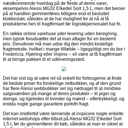
næstkommende hverdag på de fleste af deres varer,
eksempelvis Alessi MG32 Elkedel Sort 1,5 L, men det beroer
på at handlen gemmenføres tidligere end et besluttet
klokkeslæt, således at de har mulighed for at nå at få
produkterne hen til fragtfirmaet før logistikpersonalet har fri.
En række online varehuse yder levering uden beregning,
men typisk forudsætter det at man aftager for en bestemt
pris. Derudover må man udse dig den mindst kostelige
fragtmetode, hvilket i mange tilfælde – ligegyldigt om du bor i
Fredericia, Hjørring eller Vojens – vil være at få fragtfirmaet
til at bringe pakken til et udleveringssted.
Det har vist sig at være ret så enkelt for forbrugerne at finde
de bedste priser fra forskellige netbutikker, og af den grund
har flere Alessi webbutikker set sig nødsaget til at mindske
salgsværdien på mange af deres produkter – til piger og
drenge, og ligeledes til kvinder og mænd – eftertrykkeligt, og
endda nogle gange garantere portofri fragt.
Det kan imidlertid være lønnende at inspicere nogle enkelte
internet webshops efter tilbud på Alessi MG32 Elkedel Sort
1,5 L før du gennemfører dit køb, således at man er sikret at