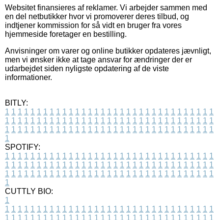
Websitet finansieres af reklamer. Vi arbejder sammen med
en del netbutikker hvor vi promoverer deres tilbud, og
indtjener kommission for så vidt en bruger fra vores
hjemmeside foretager en bestilling.
Anvisninger om varer og online butikker opdateres jævnligt,
men vi ønsker ikke at tage ansvar for ændringer der er
udarbejdet siden nyligste opdatering af de viste
informationer.
BITLY:
1
1
1
1
1
1
1
1
1
1
1
1
1
1
1
1
1
1
1
1
1
1
1
1
1
1
1
1
1
1
1
1
1
1
1
1
1
1
1
1
1
1
1
1
1
1
1
1
1
1
1
1
1
1
1
1
1
1
1
1
1
1
1
1
1
1
1
1
1
1
1
1
1
1
1
1
1
1
1
1
1
1
1
1
1
1
1
1
1
1
1
1
1
1
1
1
1
1
1
1
SPOTIFY:
1
1
1
1
1
1
1
1
1
1
1
1
1
1
1
1
1
1
1
1
1
1
1
1
1
1
1
1
1
1
1
1
1
1
1
1
1
1
1
1
1
1
1
1
1
1
1
1
1
1
1
1
1
1
1
1
1
1
1
1
1
1
1
1
1
1
1
1
1
1
1
1
1
1
1
1
1
1
1
1
1
1
1
1
1
1
1
1
1
1
1
1
1
1
1
1
1
1
1
1
CUTTLY BIO:
1
1
1
1
1
1
1
1
1
1
1
1
1
1
1
1
1
1
1
1
1
1
1
1
1
1
1
1
1
1
1
1
1
1
1
1
1
1
1
1
1
1
1
1
1
1
1
1
1
1
1
1
1
1
1
1
1
1
1
1
1
1
1
1
1
1
1