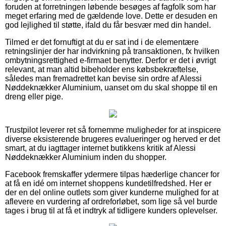
foruden at forretningen løbende besøges af fagfolk som har
meget erfaring med de gældende love. Dette er desuden en
god lejlighed til støtte, ifald du får besvær med din handel.
Tilmed er det fornuftigt at du er sat ind i de elementære
retningslinjer der har indvirkning på transaktionen, fx hvilken
ombytningsrettighed e-firmaet benytter. Derfor er det i øvrigt
relevant, at man altid bibeholder ens købsbekræftelse,
således man fremadrettet kan bevise sin ordre af Alessi
Nøddeknækker Aluminium, uanset om du skal shoppe til en
dreng eller pige.
Trustpilot leverer ret så fornemme muligheder for at inspicere
diverse eksisterende brugeres evalueringer og herved er det
smart, at du iagttager internet butikkens kritik af Alessi
Nøddeknækker Aluminium inden du shopper.
Facebook fremskaffer ydermere tilpas hæderlige chancer for
at få en idé om internet shoppens kundetilfredshed. Her er
der en del online outlets som giver kunderne mulighed for at
aflevere en vurdering af ordreforløbet, som lige så vel burde
tages i brug til at få et indtryk af tidligere kunders oplevelser.