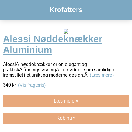
Krofatters
Alessi Nøddeknækker
Aluminium
AlessiÂ nøddeknækker er en elegant og
praktiskÂ åbningsløsningÂ for nødder, som samtidig er
fremstillet i et unikt og moderne design.Â
(Læs mere)
340
kr.
(Vis fragtpris)
Læs mere »
Køb nu »