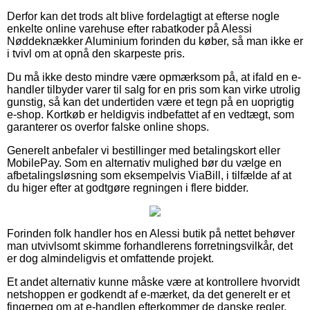
Derfor kan det trods alt blive fordelagtigt at efterse nogle
enkelte online varehuse efter rabatkoder på Alessi
Nøddeknækker Aluminium forinden du køber, så man ikke er
i tvivl om at opnå den skarpeste pris.
Du må ikke desto mindre være opmærksom på, at ifald en e-
handler tilbyder varer til salg for en pris som kan virke utrolig
gunstig, så kan det undertiden være et tegn på en uoprigtig
e-shop. Kortkøb er heldigvis indbefattet af en vedtægt, som
garanterer os overfor falske online shops.
Generelt anbefaler vi bestillinger med betalingskort eller
MobilePay. Som en alternativ mulighed bør du vælge en
afbetalingsløsning som eksempelvis ViaBill, i tilfælde af at
du higer efter at godtgøre regningen i flere bidder.
Forinden folk handler hos en Alessi butik på nettet behøver
man utvivlsomt skimme forhandlerens forretningsvilkår, det
er dog almindeligvis et omfattende projekt.
Et andet alternativ kunne måske være at kontrollere hvorvidt
netshoppen er godkendt af e-mærket, da det generelt er et
fingerpeg om at e-handlen efterkommer de danske regler,