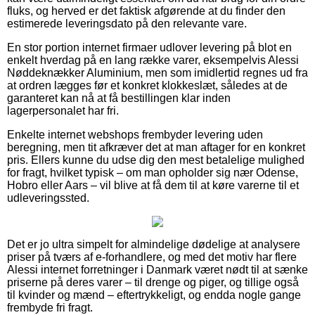
fluks, og herved er det faktisk afgørende at du finder den
estimerede leveringsdato på den relevante vare.
En stor portion internet firmaer udlover levering på blot en
enkelt hverdag på en lang række varer, eksempelvis Alessi
Nøddeknækker Aluminium, men som imidlertid regnes ud fra
at ordren lægges før et konkret klokkeslæt, således at de
garanteret kan nå at få bestillingen klar inden
lagerpersonalet har fri.
Enkelte internet webshops frembyder levering uden
beregning, men tit afkræver det at man aftager for en konkret
pris. Ellers kunne du udse dig den mest betalelige mulighed
for fragt, hvilket typisk – om man opholder sig nær Odense,
Hobro eller Aars – vil blive at få dem til at køre varerne til et
udleveringssted.
Det er jo ultra simpelt for almindelige dødelige at analysere
priser på tværs af e-forhandlere, og med det motiv har flere
Alessi internet forretninger i Danmark været nødt til at sænke
priserne på deres varer – til drenge og piger, og tillige også
til kvinder og mænd – eftertrykkeligt, og endda nogle gange
frembyde fri fragt.