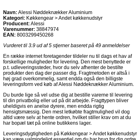
Navn:
Alessi Nøddeknækker Aluminium
Kategori:
Køkkengear > Andet køkkenudstyr
Producent:
Alessi
Varenummer:
38847974
EAN:
8003299450268
Vurderet til
3.9
ud af 5 stjerner baseret på
49
anmeldelser
En række internet foretagender tildeler nu til dags et hav af
forskellige muligheder for levering. Den mest benyttede er
p.t. udleveringssteder, hvor du selv afhenter de bestilte
produkter den dag der passer dig. Fragtmetoden er altså i
høj grad overkommelig, samt endda også den billigste
leveringsform ved køb af Alessi Nøddeknækker Aluminium.
Du burde lige så vel udse dig at bestille varerne til levering
til din privatbolig eller ud på dit arbejde. Fragttypen bliver
uheldigvis en anelse dyrere, men endda rigtig
hensigtsmæssig. Den mest letkøbte fragtmulighed vil dog
altid være selv at hente ordren, hvilket stiller krav om at du
har bopæl tæt på online butikkens lager.
Leveringsdygtigheden på Køkkengear > Andet køkkenudstyr
kan være ualmindeligt essentiel om du har brug for din ordre