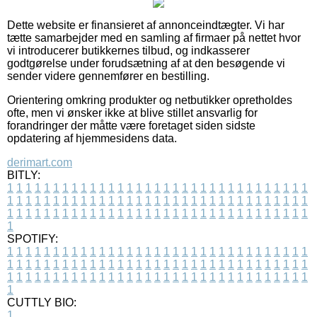
Dette website er finansieret af annonceindtægter. Vi har
tætte samarbejder med en samling af firmaer på nettet hvor
vi introducerer butikkernes tilbud, og indkasserer
godtgørelse under forudsætning af at den besøgende vi
sender videre gennemfører en bestilling.
Orientering omkring produkter og netbutikker opretholdes
ofte, men vi ønsker ikke at blive stillet ansvarlig for
forandringer der måtte være foretaget siden sidste
opdatering af hjemmesidens data.
derimart.com
BITLY:
1
1
1
1
1
1
1
1
1
1
1
1
1
1
1
1
1
1
1
1
1
1
1
1
1
1
1
1
1
1
1
1
1
1
1
1
1
1
1
1
1
1
1
1
1
1
1
1
1
1
1
1
1
1
1
1
1
1
1
1
1
1
1
1
1
1
1
1
1
1
1
1
1
1
1
1
1
1
1
1
1
1
1
1
1
1
1
1
1
1
1
1
1
1
1
1
1
1
1
1
SPOTIFY:
1
1
1
1
1
1
1
1
1
1
1
1
1
1
1
1
1
1
1
1
1
1
1
1
1
1
1
1
1
1
1
1
1
1
1
1
1
1
1
1
1
1
1
1
1
1
1
1
1
1
1
1
1
1
1
1
1
1
1
1
1
1
1
1
1
1
1
1
1
1
1
1
1
1
1
1
1
1
1
1
1
1
1
1
1
1
1
1
1
1
1
1
1
1
1
1
1
1
1
1
CUTTLY BIO:
1