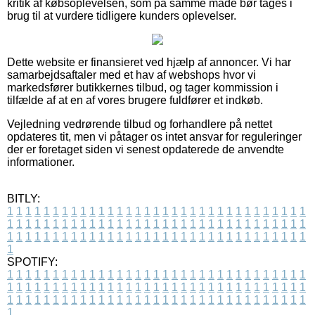
kritik af købsoplevelsen, som på samme måde bør tages i
brug til at vurdere tidligere kunders oplevelser.
Dette website er finansieret ved hjælp af annoncer. Vi har
samarbejdsaftaler med et hav af webshops hvor vi
markedsfører butikkernes tilbud, og tager kommission i
tilfælde af at en af vores brugere fuldfører et indkøb.
Vejledning vedrørende tilbud og forhandlere på nettet
opdateres tit, men vi påtager os intet ansvar for reguleringer
der er foretaget siden vi senest opdaterede de anvendte
informationer.
BITLY:
1
1
1
1
1
1
1
1
1
1
1
1
1
1
1
1
1
1
1
1
1
1
1
1
1
1
1
1
1
1
1
1
1
1
1
1
1
1
1
1
1
1
1
1
1
1
1
1
1
1
1
1
1
1
1
1
1
1
1
1
1
1
1
1
1
1
1
1
1
1
1
1
1
1
1
1
1
1
1
1
1
1
1
1
1
1
1
1
1
1
1
1
1
1
1
1
1
1
1
1
SPOTIFY:
1
1
1
1
1
1
1
1
1
1
1
1
1
1
1
1
1
1
1
1
1
1
1
1
1
1
1
1
1
1
1
1
1
1
1
1
1
1
1
1
1
1
1
1
1
1
1
1
1
1
1
1
1
1
1
1
1
1
1
1
1
1
1
1
1
1
1
1
1
1
1
1
1
1
1
1
1
1
1
1
1
1
1
1
1
1
1
1
1
1
1
1
1
1
1
1
1
1
1
1