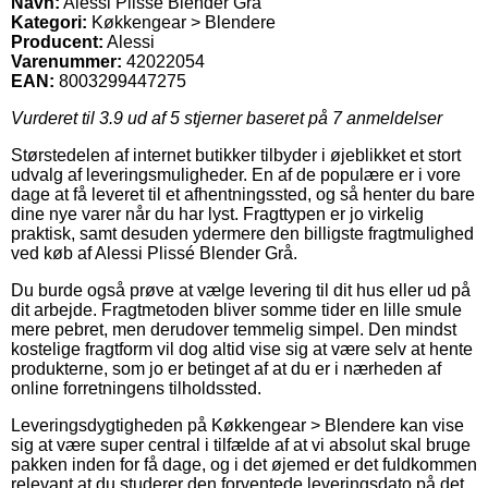
Navn:
Alessi Plissé Blender Grå
Kategori:
Køkkengear > Blendere
Producent:
Alessi
Varenummer:
42022054
EAN:
8003299447275
Vurderet til
3.9
ud af 5 stjerner baseret på
7
anmeldelser
Størstedelen af internet butikker tilbyder i øjeblikket et stort
udvalg af leveringsmuligheder. En af de populære er i vore
dage at få leveret til et afhentningssted, og så henter du bare
dine nye varer når du har lyst. Fragttypen er jo virkelig
praktisk, samt desuden ydermere den billigste fragtmulighed
ved køb af Alessi Plissé Blender Grå.
Du burde også prøve at vælge levering til dit hus eller ud på
dit arbejde. Fragtmetoden bliver somme tider en lille smule
mere pebret, men derudover temmelig simpel. Den mindst
kostelige fragtform vil dog altid vise sig at være selv at hente
produkterne, som jo er betinget af at du er i nærheden af
online forretningens tilholdssted.
Leveringsdygtigheden på Køkkengear > Blendere kan vise
sig at være super central i tilfælde af at vi absolut skal bruge
pakken inden for få dage, og i det øjemed er det fuldkommen
relevant at du studerer den forventede leveringsdato på det