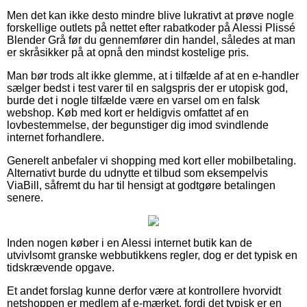
Men det kan ikke desto mindre blive lukrativt at prøve nogle
forskellige outlets på nettet efter rabatkoder på Alessi Plissé
Blender Grå før du gennemfører din handel, således at man
er skråsikker på at opnå den mindst kostelige pris.
Man bør trods alt ikke glemme, at i tilfælde af at en e-handler
sælger bedst i test varer til en salgspris der er utopisk god,
burde det i nogle tilfælde være en varsel om en falsk
webshop. Køb med kort er heldigvis omfattet af en
lovbestemmelse, der begunstiger dig imod svindlende
internet forhandlere.
Generelt anbefaler vi shopping med kort eller mobilbetaling.
Alternativt burde du udnytte et tilbud som eksempelvis
ViaBill, såfremt du har til hensigt at godtgøre betalingen
senere.
Inden nogen køber i en Alessi internet butik kan de
utvivlsomt granske webbutikkens regler, dog er det typisk en
tidskrævende opgave.
Et andet forslag kunne derfor være at kontrollere hvorvidt
netshoppen er medlem af e-mærket, fordi det typisk er en