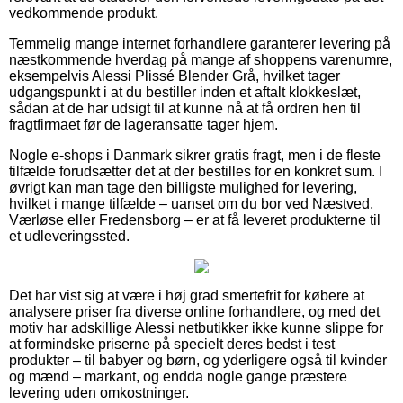
vedkommende produkt.
Temmelig mange internet forhandlere garanterer levering på
næstkommende hverdag på mange af shoppens varenumre,
eksempelvis Alessi Plissé Blender Grå, hvilket tager
udgangspunkt i at du bestiller inden et aftalt klokkeslæt,
sådan at de har udsigt til at kunne nå at få ordren hen til
fragtfirmaet før de lageransatte tager hjem.
Nogle e-shops i Danmark sikrer gratis fragt, men i de fleste
tilfælde forudsætter det at der bestilles for en konkret sum. I
øvrigt kan man tage den billigste mulighed for levering,
hvilket i mange tilfælde – uanset om du bor ved Næstved,
Værløse eller Fredensborg – er at få leveret produkterne til
et udleveringssted.
Det har vist sig at være i høj grad smertefrit for købere at
analysere priser fra diverse online forhandlere, og med det
motiv har adskillige Alessi netbutikker ikke kunne slippe for
at formindske priserne på specielt deres bedst i test
produkter – til babyer og børn, og yderligere også til kvinder
og mænd – markant, og endda nogle gange præstere
levering uden omkostninger.