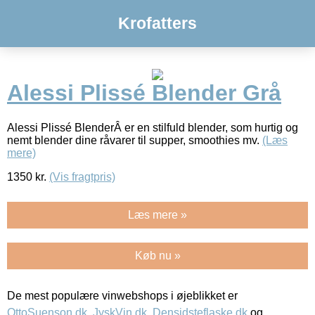
Krofatters
Alessi Plissé Blender Grå
Alessi Plissé BlenderÂ er en stilfuld blender, som hurtig og
nemt blender dine råvarer til supper, smoothies mv.
(Læs
mere)
1350
kr.
(Vis fragtpris)
Læs mere »
Køb nu »
De mest populære vinwebshops i øjeblikket er
OttoSuenson.dk
,
JyskVin.dk
,
Densidsteflaske.dk
og