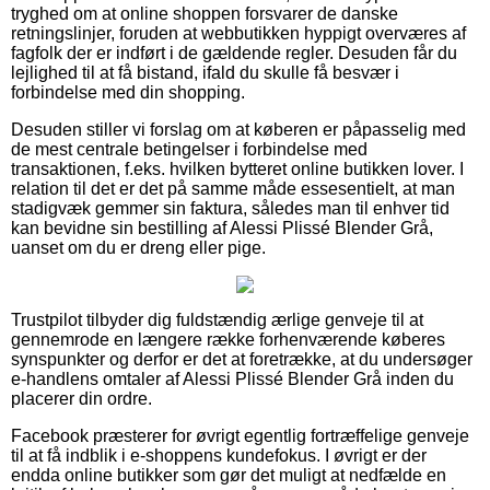
tryghed om at online shoppen forsvarer de danske
retningslinjer, foruden at webbutikken hyppigt overværes af
fagfolk der er indført i de gældende regler. Desuden får du
lejlighed til at få bistand, ifald du skulle få besvær i
forbindelse med din shopping.
Desuden stiller vi forslag om at køberen er påpasselig med
de mest centrale betingelser i forbindelse med
transaktionen, f.eks. hvilken bytteret online butikken lover. I
relation til det er det på samme måde essesentielt, at man
stadigvæk gemmer sin faktura, således man til enhver tid
kan bevidne sin bestilling af Alessi Plissé Blender Grå,
uanset om du er dreng eller pige.
Trustpilot tilbyder dig fuldstændig ærlige genveje til at
gennemrode en længere række forhenværende køberes
synspunkter og derfor er det at foretrække, at du undersøger
e-handlens omtaler af Alessi Plissé Blender Grå inden du
placerer din ordre.
Facebook præsterer for øvrigt egentlig fortræffelige genveje
til at få indblik i e-shoppens kundefokus. I øvrigt er der
endda online butikker som gør det muligt at nedfælde en