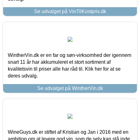
Se udvalget på VinTilKostpris.dk
WintherVin.dk er en far og søn-virksomhed der igennem
snart 11 år har akkumuleret et stort sortiment af
kvalitetsvin til priser alle har råd til. Klik her for at se
deres udvalg.
Se udvalget på WintherVin.dk
WineGuys.dk er stiftet af Kristian og Jan i 2016 med en
ambition om at levere god vin, som de selv kan stå inde