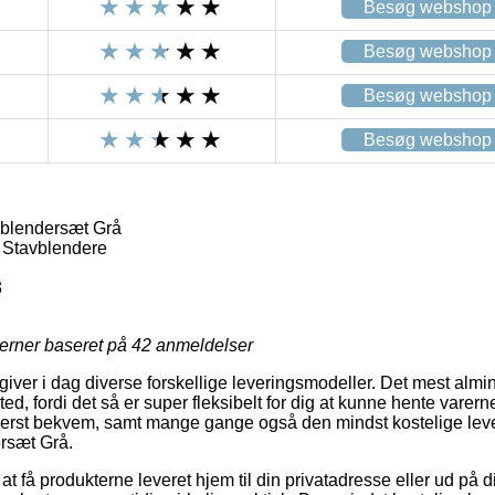
Besøg webshop
Besøg webshop
Besøg webshop
Besøg webshop
vblendersæt Grå
Stavblendere
3
jerner baseret på
42
anmeldelser
ver i dag diverse forskellige leveringsmodeller. Det mest almind
sted, fordi det så er super fleksibelt for dig at kunne hente varern
yderst bekvem, samt mange gange også den mindst kostelige le
rsæt Grå.
 få produkterne leveret hjem til din privatadresse eller ud på d