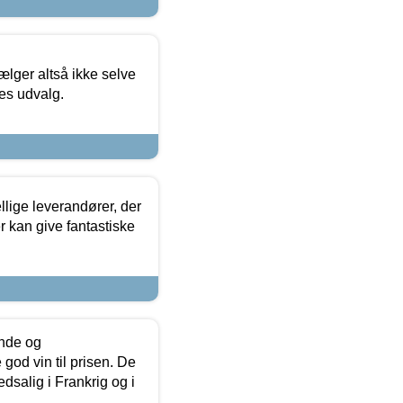
ælger altså ikke selve
res udvalg.
lige leverandører, der
r kan give fantastiske
unde og
od vin til prisen. De
dsalig i Frankrig og i