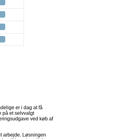
elige er i dag at få
e på et selvvalgt
veringsudgave ved køb af
it arbejde. Løsningen