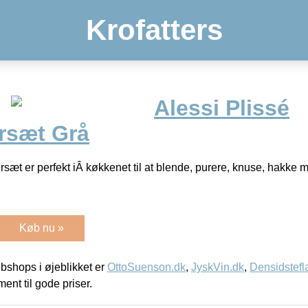
Krofatters
Alessi Plissé
rsæt Grå
rsæt er perfekt iÂ køkkenet til at blende, purere, knuse, hakk
Køb nu »
shops i øjeblikket er
OttoSuenson.dk
,
JyskVin.dk
,
Densidstefl
ment til gode priser.