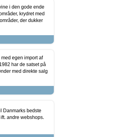
 vine i den gode ende
e områder, krydret med
 områder, der dukker
r med egen import af
i 1982 har de satset på
ønder med direkte salg
 til Danmarks bedste
 ift. andre webshops.