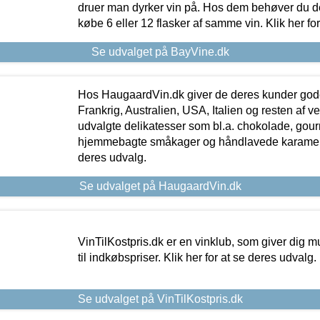
druer man dyrker vin på. Hos dem behøver du der
købe 6 eller 12 flasker af samme vin. Klik her fo
Se udvalget på BayVine.dk
Hos HaugaardVin.dk giver de deres kunder gode
Frankrig, Australien, USA, Italien og resten af v
udvalgte delikatesser som bl.a. chokolade, gourm
hjemmebagte småkager og håndlavede karameller
deres udvalg.
Se udvalget på HaugaardVin.dk
VinTilKostpris.dk er en vinklub, som giver dig m
til indkøbspriser. Klik her for at se deres udvalg.
Se udvalget på VinTilKostpris.dk