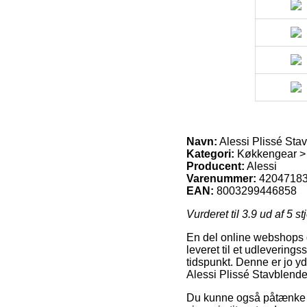
Navn:
Alessi Plissé Sta
Kategori:
Køkkengear > 
Producent:
Alessi
Varenummer:
4204718
EAN:
8003299446858
Vurderet til
3.9
ud af 5 st
En del online webshops gi
leveret til et udleverings
tidspunkt. Denne er jo 
Alessi Plissé Stavblende
Du kunne også påtænke at