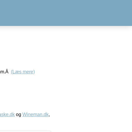
e mm.Â
(Læs mere)
aske.dk
og
Wineman.dk
,