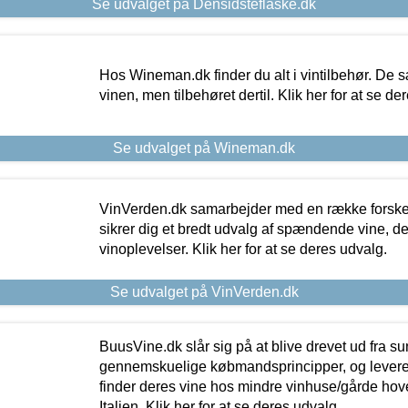
Se udvalget på Densidsteflaske.dk
Hos Wineman.dk finder du alt i vintilbehør. De s
vinen, men tilbehøret dertil. Klik her for at se de
Se udvalget på Wineman.dk
VinVerden.dk samarbejder med en række forskel
sikrer dig et bredt udvalg af spændende vine, de
vinoplevelser. Klik her for at se deres udvalg.
Se udvalget på VinVerden.dk
BuusVine.dk slår sig på at blive drevet ud fra s
gennemskuelige købmandsprincipper, og levere g
finder deres vine hos mindre vinhuse/gårde hove
Italien. Klik her for at se deres udvalg.