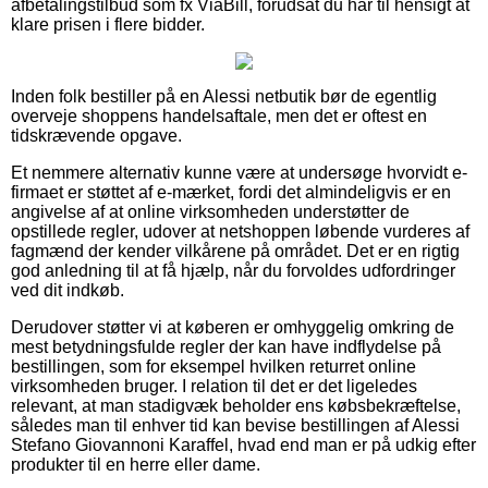
afbetalingstilbud som fx ViaBill, forudsat du har til hensigt at
klare prisen i flere bidder.
Inden folk bestiller på en Alessi netbutik bør de egentlig
overveje shoppens handelsaftale, men det er oftest en
tidskrævende opgave.
Et nemmere alternativ kunne være at undersøge hvorvidt e-
firmaet er støttet af e-mærket, fordi det almindeligvis er en
angivelse af at online virksomheden understøtter de
opstillede regler, udover at netshoppen løbende vurderes af
fagmænd der kender vilkårene på området. Det er en rigtig
god anledning til at få hjælp, når du forvoldes udfordringer
ved dit indkøb.
Derudover støtter vi at køberen er omhyggelig omkring de
mest betydningsfulde regler der kan have indflydelse på
bestillingen, som for eksempel hvilken returret online
virksomheden bruger. I relation til det er det ligeledes
relevant, at man stadigvæk beholder ens købsbekræftelse,
således man til enhver tid kan bevise bestillingen af Alessi
Stefano Giovannoni Karaffel, hvad end man er på udkig efter
produkter til en herre eller dame.