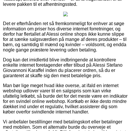
levere pakken til et afhentningssted.
Det er efterhånden ret så fremkommeligt for enhver at søge
information om priser hos diverse internet forretninger, og
derfor har flertallet af Alessi online shops ikke kunne slippe
for at sænke salgsværdien på mange af deres produkter – til
børn, og samtidig til mænd og kvinder – voldsomt, og endda
nogle gange præstere levering uden betaling.
Dog kan det imidlertid blive indbringende at kontrollere
enkelte internet foretagender efter tilbud på Alessi Stefano
Giovannoni Karaffel inden du placerer ordren, så du er
garanteret at skaffe sig den mest betalelige pris.
Man bør lige meget hvad ikke overse, at ifald en internet
webshop udlover varer til en salgspris som kan virke
ufattelig letkøbt, så burde det for det meste være en indikator
for en svindel online webshop. Kortkøb er ikke desto mindre
dækket ind under et regulativ, hvilket assisterer dig som
køber overfor svindlende internet handler.
Vi anbefaler bestillinger med betalingskort eller betalinger
med mobilen. Som et alternativ burde du overveje et