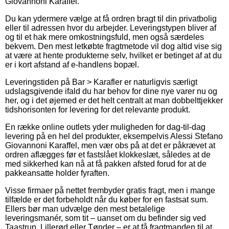
Giovannoni Karaffel.
Du kan ydermere vælge at få ordren bragt til din privatbolig
eller til adressen hvor du arbejder. Leveringstypen bliver af
og til et hak mere omkostningsfuld, men også særdeles
bekvem. Den mest letkøbte fragtmetode vil dog altid vise sig
at være at hente produkterne selv, hvilket er betinget af at du
er i kort afstand af e-handlens bopæl.
Leveringstiden på Bar > Karafler er naturligvis særligt
udslagsgivende ifald du har behov for dine nye varer nu og
her, og i det øjemed er det helt centralt at man dobbelttjekker
tidshorisonten for levering for det relevante produkt.
En række online outlets yder muligheden for dag-til-dag
levering på en hel del produkter, eksempelvis Alessi Stefano
Giovannoni Karaffel, men vær obs på at det er påkrævet at
ordren aflægges før et fastslået klokkeslæt, således at de
med sikkerhed kan nå at få pakken afsted forud for at de
pakkeansatte holder fyraften.
Visse firmaer på nettet frembyder gratis fragt, men i mange
tilfælde er det forbeholdt når du køber for en fastsat sum.
Ellers bør man udvælge den mest betalelige
leveringsmanér, som tit – uanset om du befinder sig ved
Taastrup, Lillerød eller Tønder – er at få fragtmanden til at