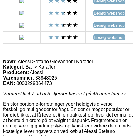
Besøg webshop
Besøg webshop
Besøg webshop
Besøg webshop
Navn:
Alessi Stefano Giovannoni Karaffel
Kategori:
Bar > Karafler
Producent:
Alessi
Varenummer:
38848025
EAN:
8003299364473
Vurderet til
4.7
ud af 5 stjerner baseret på
45
anmeldelser
En stor portion e-forretninger yder heldigvis diverse
forskellige muligheder for fragt. En der er meget populær er
for øjeblikket at få leveret til en pakkeshop, hvor det er muligt
at hente din ordre på et valgfrit tidspunkt. Fragtmetoden er
nemlig vældig gnidningsløs, og typisk endvidere den mindst
kostelige leveringsversion ved køb af Alessi Stefano