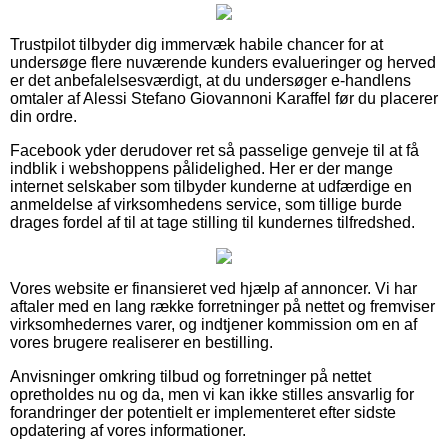
Trustpilot tilbyder dig immervæk habile chancer for at
undersøge flere nuværende kunders evalueringer og herved
er det anbefalelsesværdigt, at du undersøger e-handlens
omtaler af Alessi Stefano Giovannoni Karaffel før du placerer
din ordre.
Facebook yder derudover ret så passelige genveje til at få
indblik i webshoppens pålidelighed. Her er der mange
internet selskaber som tilbyder kunderne at udfærdige en
anmeldelse af virksomhedens service, som tillige burde
drages fordel af til at tage stilling til kundernes tilfredshed.
Vores website er finansieret ved hjælp af annoncer. Vi har
aftaler med en lang række forretninger på nettet og fremviser
virksomhedernes varer, og indtjener kommission om en af
vores brugere realiserer en bestilling.
Anvisninger omkring tilbud og forretninger på nettet
opretholdes nu og da, men vi kan ikke stilles ansvarlig for
forandringer der potentielt er implementeret efter sidste
opdatering af vores informationer.