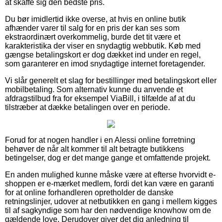
at skaffe sig den bedste pris.
Du bør imidlertid ikke overse, at hvis en online butik
afhænder varer til salg for en pris der kan ses som
ekstraordinært overkommelig, burde det tit være et
karakteristika der viser en snydagtig webbutik. Køb med
gængse betalingskort er dog dækket ind under en regel,
som garanterer en imod snydagtige internet foretagender.
Vi slår generelt et slag for bestillinger med betalingskort eller
mobilbetaling. Som alternativ kunne du anvende et
afdragstilbud fra for eksempel ViaBill, i tilfælde af at du
tilstræber at dække betalingen over en periode.
Forud for at nogen handler i en Alessi online forretning
behøver de når alt kommer til alt betragte butikkens
betingelser, dog er det mange gange et omfattende projekt.
En anden mulighed kunne måske være at efterse hvorvidt e-
shoppen er e-mærket medlem, fordi det kan være en garanti
for at online forhandleren opretholder de danske
retningslinjer, udover at netbutikken en gang i mellem kigges
til af sagkyndige som har den nødvendige knowhow om de
gældende love. Derudover giver det dig anledning til