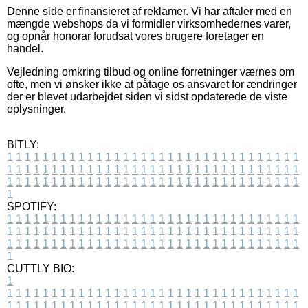
Denne side er finansieret af reklamer. Vi har aftaler med en
mængde webshops da vi formidler virksomhedernes varer,
og opnår honorar forudsat vores brugere foretager en
handel.
Vejledning omkring tilbud og online forretninger værnes om
ofte, men vi ønsker ikke at påtage os ansvaret for ændringer
der er blevet udarbejdet siden vi sidst opdaterede de viste
oplysninger.
BITLY:
1
1
1
1
1
1
1
1
1
1
1
1
1
1
1
1
1
1
1
1
1
1
1
1
1
1
1
1
1
1
1
1
1
1
1
1
1
1
1
1
1
1
1
1
1
1
1
1
1
1
1
1
1
1
1
1
1
1
1
1
1
1
1
1
1
1
1
1
1
1
1
1
1
1
1
1
1
1
1
1
1
1
1
1
1
1
1
1
1
1
1
1
1
1
1
1
1
1
1
1
SPOTIFY:
1
1
1
1
1
1
1
1
1
1
1
1
1
1
1
1
1
1
1
1
1
1
1
1
1
1
1
1
1
1
1
1
1
1
1
1
1
1
1
1
1
1
1
1
1
1
1
1
1
1
1
1
1
1
1
1
1
1
1
1
1
1
1
1
1
1
1
1
1
1
1
1
1
1
1
1
1
1
1
1
1
1
1
1
1
1
1
1
1
1
1
1
1
1
1
1
1
1
1
1
CUTTLY BIO:
1
1
1
1
1
1
1
1
1
1
1
1
1
1
1
1
1
1
1
1
1
1
1
1
1
1
1
1
1
1
1
1
1
1
1
1
1
1
1
1
1
1
1
1
1
1
1
1
1
1
1
1
1
1
1
1
1
1
1
1
1
1
1
1
1
1
1