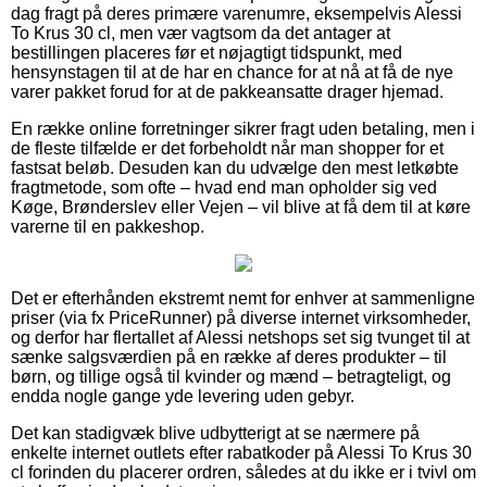
dag fragt på deres primære varenumre, eksempelvis Alessi
To Krus 30 cl, men vær vagtsom da det antager at
bestillingen placeres før et nøjagtigt tidspunkt, med
hensynstagen til at de har en chance for at nå at få de nye
varer pakket forud for at de pakkeansatte drager hjemad.
En række online forretninger sikrer fragt uden betaling, men i
de fleste tilfælde er det forbeholdt når man shopper for et
fastsat beløb. Desuden kan du udvælge den mest letkøbte
fragtmetode, som ofte – hvad end man opholder sig ved
Køge, Brønderslev eller Vejen – vil blive at få dem til at køre
varerne til en pakkeshop.
Det er efterhånden ekstremt nemt for enhver at sammenligne
priser (via fx PriceRunner) på diverse internet virksomheder,
og derfor har flertallet af Alessi netshops set sig tvunget til at
sænke salgsværdien på en række af deres produkter – til
børn, og tillige også til kvinder og mænd – betragteligt, og
endda nogle gange yde levering uden gebyr.
Det kan stadigvæk blive udbytterigt at se nærmere på
enkelte internet outlets efter rabatkoder på Alessi To Krus 30
cl forinden du placerer ordren, således at du ikke er i tvivl om