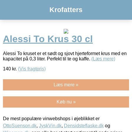
Krofatters
Alessi To Krus 30 cl
Alessi To kruset er et sødt og sjovt hjerteformet krus med en
kapacitet på 0,3 liter. Perfekt til te og kaffe.
(Læs mere)
140
kr.
(Vis fragtpris)
Læs mere »
Køb nu »
De mest populære vinwebshops i øjeblikket er
OttoSuenson.dk
,
JyskVin.dk
,
Densidsteflaske.dk
og