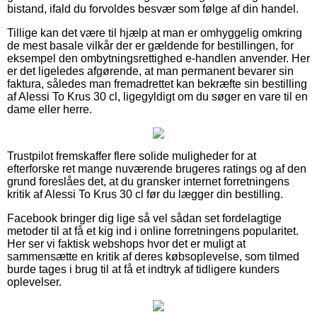
bistand, ifald du forvoldes besvær som følge af din handel.
Tillige kan det være til hjælp at man er omhyggelig omkring
de mest basale vilkår der er gældende for bestillingen, for
eksempel den ombytningsrettighed e-handlen anvender. Her
er det ligeledes afgørende, at man permanent bevarer sin
faktura, således man fremadrettet kan bekræfte sin bestilling
af Alessi To Krus 30 cl, ligegyldigt om du søger en vare til en
dame eller herre.
Trustpilot fremskaffer flere solide muligheder for at
efterforske ret mange nuværende brugeres ratings og af den
grund foreslåes det, at du gransker internet forretningens
kritik af Alessi To Krus 30 cl før du lægger din bestilling.
Facebook bringer dig lige så vel sådan set fordelagtige
metoder til at få et kig ind i online forretningens popularitet.
Her ser vi faktisk webshops hvor det er muligt at
sammensætte en kritik af deres købsoplevelse, som tilmed
burde tages i brug til at få et indtryk af tidligere kunders
oplevelser.