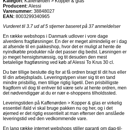
Kategori:
Kaffenørden > Kopper & glas
Producent:
Alessi
Varenummer:
38848027
EAN:
8003299340965
Vurderet til
3.7
ud af 5 stjerner baseret på
37
anmeldelser
En række webshops i Danmark udlover i vore dage
alverdens fragtløsninger. En der er meget almindelig er i dag
at afsende til en pakkeshop, hvor det er muligt at hente de
nyindkøbte produkter når det passer dig bedst. Løsningen er
jo meget hensigtsmæssig, og tit desuden den mest
betalelige fragtløsning ved køb af Alessi To Krus 30 cl.
Du bør tillige beslutte dig for at få ordren bragt til dit hus eller
til din arbejdsplads. Leveringstypen viser sig tit en tand
mindre prisbillig, men tillige rigtig ligetil. Den prisbilligste
fragtform vil dog til enhver tid være selv at hente ordren, men
det nødvendiggør at du er nær e-shoppens tilholdssted.
Leveringstiden på Kaffenørden > Kopper & glas er virkelig
essentiel ifald vi skal bruge pakken nu og her, og i det
øjemed er det rigtig essentielt at man efterser den anslåede
leveringstid ved den vedkommende vare.
En lang række internet webshops stiller garanti om dag-til-