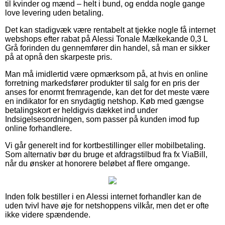
til kvinder og mænd – helt i bund, og endda nogle gange
love levering uden betaling.
Det kan stadigvæk være rentabelt at tjekke nogle få internet
webshops efter rabat på Alessi Tonale Mælkekande 0,3 L
Grå forinden du gennemfører din handel, så man er sikker
på at opnå den skarpeste pris.
Man må imidlertid være opmærksom på, at hvis en online
forretning markedsfører produkter til salg for en pris der
anses for enormt fremragende, kan det for det meste være
en indikator for en snydagtig netshop. Køb med gængse
betalingskort er heldigvis dækket ind under
Indsigelsesordningen, som passer på kunden imod fup
online forhandlere.
Vi går generelt ind for kortbestillinger eller mobilbetaling.
Som alternativ bør du bruge et afdragstilbud fra fx ViaBill,
når du ønsker at honorere beløbet af flere omgange.
Inden folk bestiller i en Alessi internet forhandler kan de
uden tvivl have øje for netshoppens vilkår, men det er ofte
ikke videre spændende.