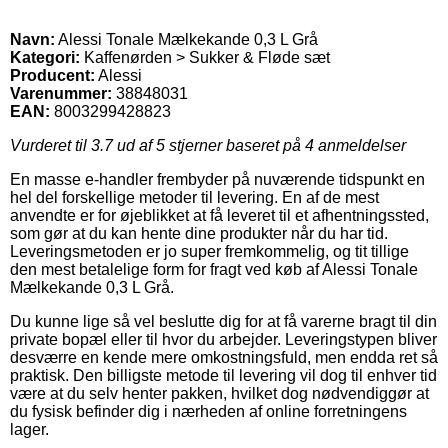
Navn:
Alessi Tonale Mælkekande 0,3 L Grå
Kategori:
Kaffenørden > Sukker & Fløde sæt
Producent:
Alessi
Varenummer:
38848031
EAN:
8003299428823
Vurderet til
3.7
ud af 5 stjerner baseret på
4
anmeldelser
En masse e-handler frembyder på nuværende tidspunkt en
hel del forskellige metoder til levering. En af de mest
anvendte er for øjeblikket at få leveret til et afhentningssted,
som gør at du kan hente dine produkter når du har tid.
Leveringsmetoden er jo super fremkommelig, og tit tillige
den mest betalelige form for fragt ved køb af Alessi Tonale
Mælkekande 0,3 L Grå.
Du kunne lige så vel beslutte dig for at få varerne bragt til din
private bopæl eller til hvor du arbejder. Leveringstypen bliver
desværre en kende mere omkostningsfuld, men endda ret så
praktisk. Den billigste metode til levering vil dog til enhver tid
være at du selv henter pakken, hvilket dog nødvendiggør at
du fysisk befinder dig i nærheden af online forretningens
lager.