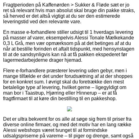
Fragtperioden på Kaffenørden > Sukker & Fløde sæt er jo
ret så relevant hvis man absolut skal bruge din pakke straks,
så herved er det altså vigtigt at du ser den estimerede
leveringstid ved den relevante vare.
En masse e-forhandlere stiller udsigt til 1 hverdags levering
på masser af varer, eksempelvis Alessi Tonale Mælkekande
0,3 L Grå, men vær opmærksom på at det betinges af at du
når at bestille forinden et aftalt tidspunkt, med hensynstagen
til at de sandsynligvis kan nå at få pakken ekspederet før
lagermedarbejderne drager hjemad.
Flere e-forhandlere præsterer levering uden gebyr, men i
mange tilfælde er det under forudsætning af at der shoppes
for en konkret sum. I øvrigt skal du foretrække den mest
betalelige type af levering, hvilket gerne – ligegyldigt om
man bor i Taastrup, Hjørring eller Hinnerup – er at få
fragtfirmaet til at køre din bestilling til en pakkeshop.
Det er ultra bekvemt for os alle at søge sig frem til priser fra
diverse online firmaer, og med det motiv har en lang række
Alessi webshops været tvunget til at formindske
udsalgspriserne på varerne – til piger og drenge, samt også