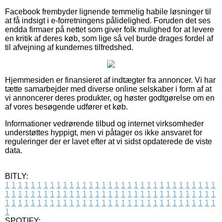
Facebook frembyder lignende temmelig habile løsninger til
at få indsigt i e-forretningens pålidelighed. Foruden det ses
endda firmaer på nettet som giver folk mulighed for at levere
en kritik af deres køb, som lige så vel burde drages fordel af
til afvejning af kundernes tilfredshed.
Hjemmesiden er finansieret af indtægter fra annoncer. Vi har
tætte samarbejder med diverse online selskaber i form af at
vi annoncerer deres produkter, og høster godtgørelse om en
af vores besøgende udfører et køb.
Informationer vedrørende tilbud og internet virksomheder
understøttes hyppigt, men vi påtager os ikke ansvaret for
reguleringer der er lavet efter at vi sidst opdaterede de viste
data.
BITLY:
1
1
1
1
1
1
1
1
1
1
1
1
1
1
1
1
1
1
1
1
1
1
1
1
1
1
1
1
1
1
1
1
1
1
1
1
1
1
1
1
1
1
1
1
1
1
1
1
1
1
1
1
1
1
1
1
1
1
1
1
1
1
1
1
1
1
1
1
1
1
1
1
1
1
1
1
1
1
1
1
1
1
1
1
1
1
1
1
1
1
1
1
1
1
1
1
1
1
1
1
SPOTIFY: