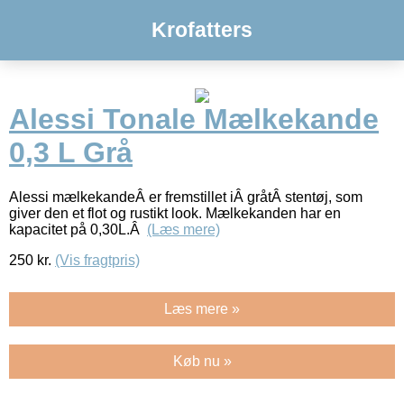
Krofatters
Alessi Tonale Mælkekande
0,3 L Grå
Alessi mælkekandeÂ er fremstillet iÂ gråtÂ stentøj, som
giver den et flot og rustikt look. Mælkekanden har en
kapacitet på 0,30L.Â
(Læs mere)
250
kr.
(Vis fragtpris)
Læs mere »
Køb nu »