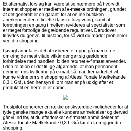
Et alternativt forslag kan være at se nærmere på hvorvidt
internet shoppen er medlem af e-mærke ordningen, grundet
at det generelt er en garanti for at online butikken
anerkender den officielle danske lovgivning, samt at
forretningen en gang i mellem revideres af specialister som
er meget fortrolige de gældende regulativer. Derudover
tilbydes du genvej til bistand, for så vidt du møder problemer
ved din shopping.
I øvrigt anbefales det at køberen er oppe på mærkerne
omkring de mest vitale vilkår der gør sig gældende i
forbindelse med handlen, fx den returret e-firmaet anvender.
I den relation er det tillige afgørende, at man permanent
gemmer ens kvittering på e-mail, så man fremadrettet vil
kunne vidne om sin shopping af Alessi Tonale Mælkekande
0,3 L Grå, uden hensyn til om man er på udkig efter et
produkt til en herre eller dame.
Trustpilot genererer en række ønskværdige muligheder for at
tyde ganske mange aktuelle kunders anmeldelser og derved
går vi ind for, at du efterforsker e-firmaets anmeldelser af
Alessi Tonale Mælkekande 0,3 L Grå før du færdiggør din
shopping.