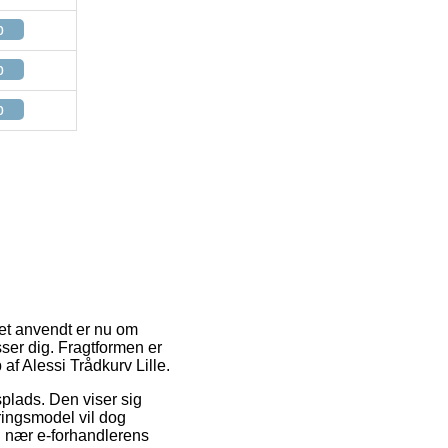
p
p
p
eget anvendt er nu om
sser dig. Fragtformen er
af Alessi Trådkurv Lille.
splads. Den viser sig
ringsmodel vil dog
ig nær e-forhandlerens