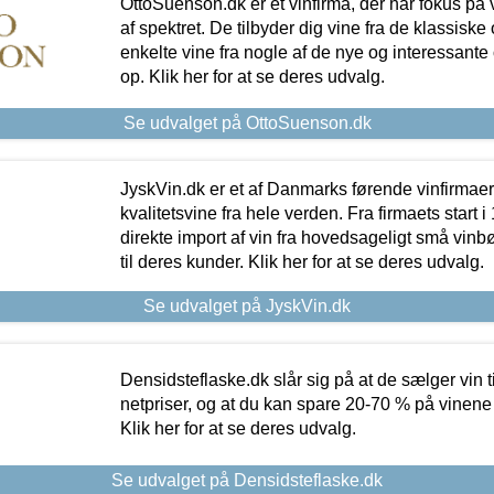
OttoSuenson.dk er et vinfirma, der har fokus på
af spektret. De tilbyder dig vine fra de klassisk
enkelte vine fra nogle af de nye og interessante
op. Klik her for at se deres udvalg.
Se udvalget på OttoSuenson.dk
JyskVin.dk er et af Danmarks førende vinfirmae
kvalitetsvine fra hele verden. Fra firmaets start 
direkte import af vin fra hovedsageligt små vinb
til deres kunder. Klik her for at se deres udvalg.
Se udvalget på JyskVin.dk
Densidsteflaske.dk slår sig på at de sælger vin
netpriser, og at du kan spare 20-70 % på vinene
Klik her for at se deres udvalg.
Se udvalget på Densidsteflaske.dk