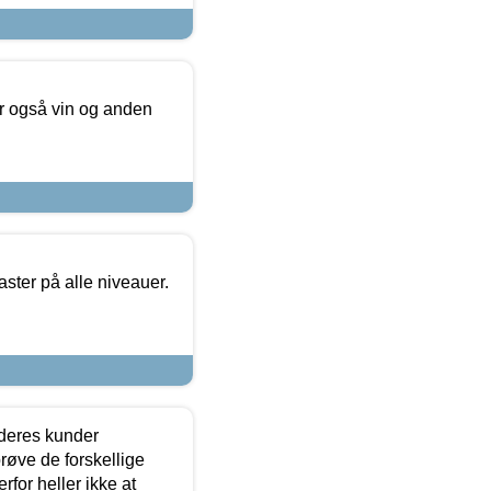
er også vin og anden
ster på alle niveauer.
 deres kunder
røve de forskellige
for heller ikke at