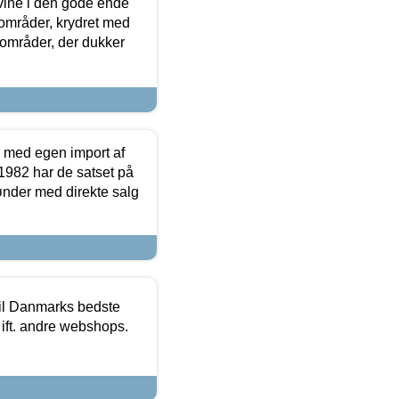
 vine i den gode ende
e områder, krydret med
 områder, der dukker
r med egen import af
i 1982 har de satset på
ønder med direkte salg
 til Danmarks bedste
 ift. andre webshops.