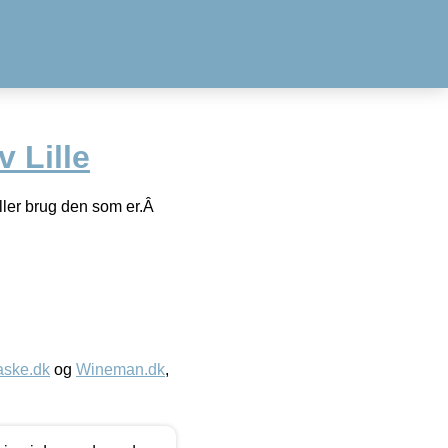
v Lille
 eller brug den som er.Â
aske.dk
og
Wineman.dk
,