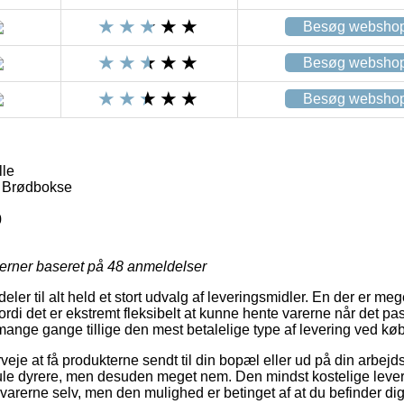
Besøg websho
Besøg websho
Besøg websho
lle
 Brødbokse
0
jerner baseret på
48
anmeldelser
deler til alt held et stort udvalg af leveringsmidler. En der er m
di det er ekstremt fleksibelt at kunne hente varerne når det pa
 mange gange tillige den mest betalelige type af levering ved køb 
je at få produkterne sendt til din bopæl eller ud på din arbejd
mule dyrere, men desuden meget nem. Den mindst kostelige leve
 varerne selv, men den mulighed er betinget af at du befinder d