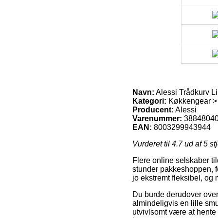
Navn:
Alessi Trådkurv Li
Kategori:
Køkkengear >
Producent:
Alessi
Varenummer:
3884804
EAN:
8003299943944
Vurderet til
4.7
ud af 5 st
Flere online selskaber til
stunder pakkeshoppen, for
jo ekstremt fleksibel, og
Du burde derudover overve
almindeligvis en lille s
utvivlsomt være at hente