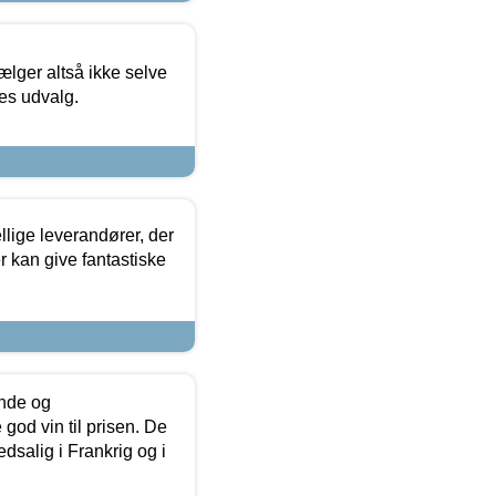
ælger altså ikke selve
res udvalg.
lige leverandører, der
r kan give fantastiske
unde og
od vin til prisen. De
dsalig i Frankrig og i