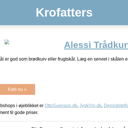
Krofatters
Alessi Trådkur
 stål er god som brødkurv eller frugtskål. Læg en serviet i skålen
Køb nu »
shops i øjeblikket er
OttoSuenson.dk
,
JyskVin.dk
,
Densidstefl
ment til gode priser.