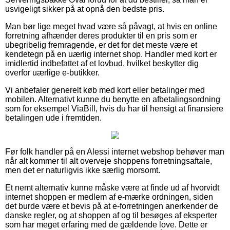
usvigeligt sikker på at opnå den bedste pris.
Man bør lige meget hvad være så påvagt, at hvis en online
forretning afhænder deres produkter til en pris som er
ubegribelig fremragende, er det for det meste være et
kendetegn på en uærlig internet shop. Handler med kort er
imidlertid indbefattet af et lovbud, hvilket beskytter dig
overfor uærlige e-butikker.
Vi anbefaler generelt køb med kort eller betalinger med
mobilen. Alternativt kunne du benytte en afbetalingsordning
som for eksempel ViaBill, hvis du har til hensigt at finansiere
betalingen ude i fremtiden.
Før folk handler på en Alessi internet webshop behøver man
når alt kommer til alt overveje shoppens forretningsaftale,
men det er naturligvis ikke særlig morsomt.
Et nemt alternativ kunne måske være at finde ud af hvorvidt
internet shoppen er medlem af e-mærke ordningen, siden
det burde være et bevis på at e-forretningen anerkender de
danske regler, og at shoppen af og til besøges af eksperter
som har meget erfaring med de gældende love. Dette er