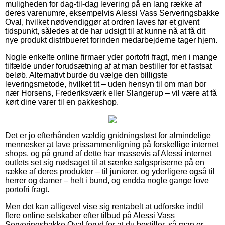
muligheden for dag-til-dag levering på en lang række af
deres varenumre, eksempelvis Alessi Vass Serveringsbakke
Oval, hvilket nødvendiggør at ordren laves før et givent
tidspunkt, således at de har udsigt til at kunne nå at få dit
nye produkt distribueret forinden medarbejderne tager hjem.
Nogle enkelte online firmaer yder portofri fragt, men i mange
tilfælde under forudsætning af at man bestiller for et fastsat
beløb. Alternativt burde du vælge den billigste
leveringsmetode, hvilket tit – uden hensyn til om man bor
nær Horsens, Frederiksværk eller Slangerup – vil være at få
kørt dine varer til en pakkeshop.
Det er jo efterhånden vældig gnidningsløst for almindelige
mennesker at lave prissammenligning på forskellige internet
shops, og på grund af dette har massevis af Alessi internet
outlets set sig nødsaget til at sænke salgspriserne på en
række af deres produkter – til juniorer, og yderligere også til
herrer og damer – helt i bund, og endda nogle gange love
portofri fragt.
Men det kan alligevel vise sig rentabelt at udforske indtil
flere online selskaber efter tilbud på Alessi Vass
Serveringsbakke Oval forud for at du bestiller, så man er