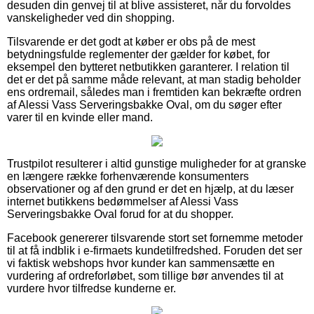
desuden din genvej til at blive assisteret, når du forvoldes
vanskeligheder ved din shopping.
Tilsvarende er det godt at køber er obs på de mest
betydningsfulde reglementer der gælder for købet, for
eksempel den bytteret netbutikken garanterer. I relation til
det er det på samme måde relevant, at man stadig beholder
ens ordremail, således man i fremtiden kan bekræfte ordren
af Alessi Vass Serveringsbakke Oval, om du søger efter
varer til en kvinde eller mand.
Trustpilot resulterer i altid gunstige muligheder for at granske
en længere række forhenværende konsumenters
observationer og af den grund er det en hjælp, at du læser
internet butikkens bedømmelser af Alessi Vass
Serveringsbakke Oval forud for at du shopper.
Facebook genererer tilsvarende stort set fornemme metoder
til at få indblik i e-firmaets kundetilfredshed. Foruden det ser
vi faktisk webshops hvor kunder kan sammensætte en
vurdering af ordreforløbet, som tillige bør anvendes til at
vurdere hvor tilfredse kunderne er.