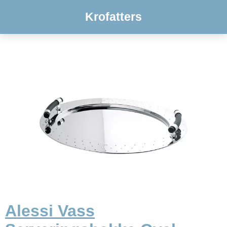
Krofatters
Alessi Vass