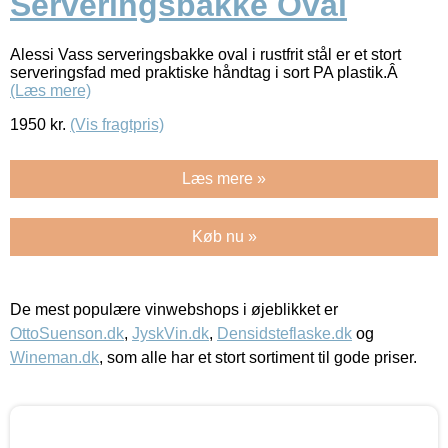
Serveringsbakke Oval
Alessi Vass serveringsbakke oval i rustfrit stål er et stort
serveringsfad med praktiske håndtag i sort PA plastik.Â
(Læs mere)
1950
kr.
(Vis fragtpris)
Læs mere »
Køb nu »
De mest populære vinwebshops i øjeblikket er
OttoSuenson.dk
,
JyskVin.dk
,
Densidsteflaske.dk
og
Wineman.dk
, som alle har et stort sortiment til gode priser.