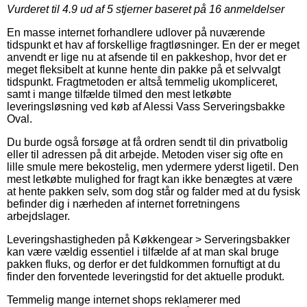
Vurderet til
4.9
ud af 5 stjerner baseret på
16
anmeldelser
En masse internet forhandlere udlover på nuværende
tidspunkt et hav af forskellige fragtløsninger. En der er meget
anvendt er lige nu at afsende til en pakkeshop, hvor det er
meget fleksibelt at kunne hente din pakke på et selvvalgt
tidspunkt. Fragtmetoden er altså temmelig ukompliceret,
samt i mange tilfælde tilmed den mest letkøbte
leveringsløsning ved køb af Alessi Vass Serveringsbakke
Oval.
Du burde også forsøge at få ordren sendt til din privatbolig
eller til adressen på dit arbejde. Metoden viser sig ofte en
lille smule mere bekostelig, men ydermere yderst ligetil. Den
mest letkøbte mulighed for fragt kan ikke benægtes at være
at hente pakken selv, som dog står og falder med at du fysisk
befinder dig i nærheden af internet forretningens
arbejdslager.
Leveringshastigheden på Køkkengear > Serveringsbakker
kan være vældig essentiel i tilfælde af at man skal bruge
pakken fluks, og derfor er det fuldkommen fornuftigt at du
finder den forventede leveringstid for det aktuelle produkt.
Temmelig mange internet shops reklamerer med