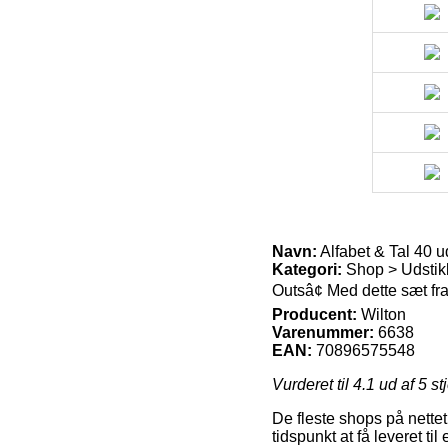
Navn:
Alfabet & Tal 40 u
Kategori:
Shop > Udstik
Outsâ¢ Med dette sæt fra
Producent:
Wilton
Varenummer:
6638
EAN:
70896575548
Vurderet til
4.1
ud af 5 st
De fleste shops på nettet
tidspunkt at få leveret ti