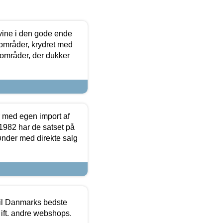
 vine i den gode ende
e områder, krydret med
 områder, der dukker
r med egen import af
i 1982 har de satset på
ønder med direkte salg
 til Danmarks bedste
 ift. andre webshops.