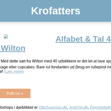
Krofatters
Alfabet & Tal 
 Wilton
 Med dette sæt fra Wilton med 40 udstikkere er det let at lave sj
 kage eller cupcakes. Bare rul fondanten ud (brug en rullepind m
løf
(Læs mere)
Køb nu »
shops i øjeblikket er
OttoSuenson.dk
,
JyskVin.dk
,
Densidstefl