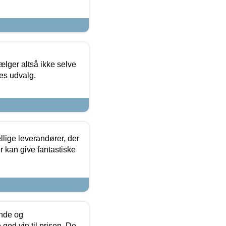
ælger altså ikke selve
res udvalg.
lige leverandører, der
r kan give fantastiske
unde og
od vin til prisen. De