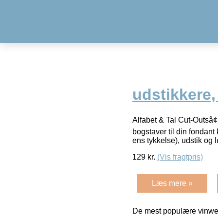
udstikkere,
Alfabet & Tal Cut-Outsâ¢
bogstaver til din fondant
ens tykkelse), udstik og 
129
kr.
(Vis fragtpris)
Læs mere »
De mest populære vinweb