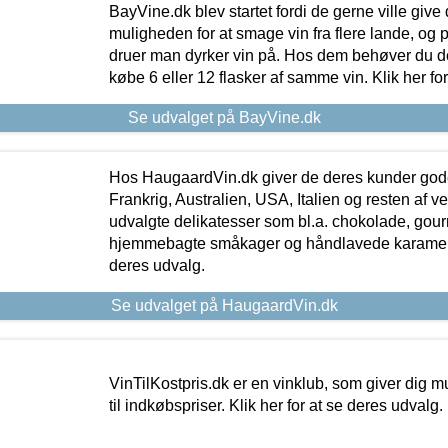
BayVine.dk blev startet fordi de gerne ville give
muligheden for at smage vin fra flere lande, og p
druer man dyrker vin på. Hos dem behøver du der
købe 6 eller 12 flasker af samme vin. Klik her fo
Se udvalget på BayVine.dk
Hos HaugaardVin.dk giver de deres kunder gode
Frankrig, Australien, USA, Italien og resten af v
udvalgte delikatesser som bl.a. chokolade, gourm
hjemmebagte småkager og håndlavede karameller
deres udvalg.
Se udvalget på HaugaardVin.dk
VinTilKostpris.dk er en vinklub, som giver dig m
til indkøbspriser. Klik her for at se deres udvalg.