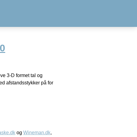
40
ove 3-D formet tal og
ed afstandsstykker på for
aske.dk
og
Wineman.dk
,