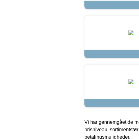
Vi har gennemgået de mes
prisniveau, sortimentstø
betalingsmuligheder.