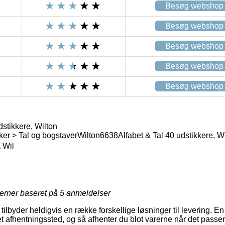
Besøg webshop
Besøg webshop
Besøg webshop
Besøg webshop
Besøg webshop
dstikkere, Wilton
ker > Tal og bogstaver
Wilton
6638
Alfabet & Tal 40 udstikkere, W
 Wil
jerner baseret på
5
anmeldelser
 tilbyder heldigvis en række forskellige løsninger til levering. E
l et afhentningssted, og så afhenter du blot varerne når det passer