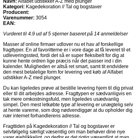
Navn:
Alfabet udstikker A-Z med plunger
Kategori:
Kagedekoration // Tal og bogstaver
Producent:
Varenummer:
3054
EAN:
Vurderet til
4.9
ud af 5 stjerner baseret på
14
anmeldelser
Masser af online firmaer udlover nu et hav af forskellige
fragttyper. En af favoritterne er i vore dage at få leveret til et
udleveringssted, fordi det så er super fleksibelt for dig at
kunne hente ordren lige præcis når det passer ind i din
kalender. Muligheden er altså ret smart, samt tit endvidere
den mest betalelige form for levering ved køb af Alfabet
udstikker A-Z med plunger.
Du kan ligeledes prøve at bestille levering hjem til dig privat
eller til dit arbejdes adresse. Fragttypen er sædvanligvis en
tak mere omkostningsfuld, men ligeledes usædvanlig
simpel. Den mest letkøbte type af levering er unægtelig selv
at hente varerne, som dog nødvendiggør at du opholder dig
nær internet forhandlerens adresse.
Fragttiden på Kagedekoration // Tal og bogstaver er
selvfølgelig særligt væsentlig om man behøver dine nye
varer øjeblikkeligt, og derfor er det rigtig væsentligt at man