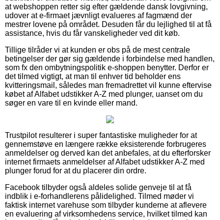
at webshoppen retter sig efter gældende dansk lovgivning,
udover at e-firmaet jævnligt evalueres af fagmænd der
mestrer lovene på området. Desuden får du lejlighed til at få
assistance, hvis du får vanskeligheder ved dit køb.
Tillige tilråder vi at kunden er obs på de mest centrale
betingelser der gør sig gældende i forbindelse med handlen,
som fx den ombytningspolitik e-shoppen benytter. Derfor er
det tilmed vigtigt, at man til enhver tid beholder ens
kvitteringsmail, således man fremadrettet vil kunne eftervise
købet af Alfabet udstikker A-Z med plunger, uanset om du
søger en vare til en kvinde eller mand.
Trustpilot resulterer i super fantastiske muligheder for at
gennemstøve en længere række eksisterende forbrugeres
anmeldelser og derved kan det anbefales, at du efterforsker
internet firmaets anmeldelser af Alfabet udstikker A-Z med
plunger forud for at du placerer din ordre.
Facebook tilbyder også aldeles solide genveje til at få
indblik i e-forhandlerens pålidelighed. Tilmed møder vi
faktisk internet varehuse som tilbyder kunderne at aflevere
en evaluering af virksomhedens service, hvilket tilmed kan