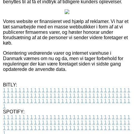
benyttes til at få et indtryk af tidligere kunders oplevelser.
Vores website er finansieret ved hjælp af reklamer. Vi har et
tæt samarbejde med en masse webbutikker i form af at vi
publicerer firmaernes varer, og høster honorar under
forudsætning af at de personer vi sender videre foretager et
køb.
Orientering vedrørende varer og internet varehuse i
Danmark værnes om nu og da, men vi tager forbehold for
reguleringer der kan være foretaget siden vi sidste gang
opdaterede de anvendte data.
BITLY:
1
1
1
1
1
1
1
1
1
1
1
1
1
1
1
1
1
1
1
1
1
1
1
1
1
1
1
1
1
1
1
1
1
1
1
1
1
1
1
1
1
1
1
1
1
1
1
1
1
1
1
1
1
1
1
1
1
1
1
1
1
1
1
1
1
1
1
1
1
1
1
1
1
1
1
1
1
1
1
1
1
1
1
1
1
1
1
1
1
1
1
1
1
1
1
1
1
1
1
1
SPOTIFY:
1
1
1
1
1
1
1
1
1
1
1
1
1
1
1
1
1
1
1
1
1
1
1
1
1
1
1
1
1
1
1
1
1
1
1
1
1
1
1
1
1
1
1
1
1
1
1
1
1
1
1
1
1
1
1
1
1
1
1
1
1
1
1
1
1
1
1
1
1
1
1
1
1
1
1
1
1
1
1
1
1
1
1
1
1
1
1
1
1
1
1
1
1
1
1
1
1
1
1
1