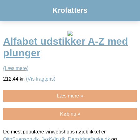
Krofatters
Alfabet udstikker A-Z med
plunger
(Læs mere)
212.44
kr.
(Vis fragtpris)
Læs mere »
Køb nu »
De mest populære vinwebshops i øjeblikket er
OttoSuenson.dk
,
JyskVin.dk
,
Densidsteflaske.dk
og