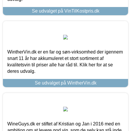
Se udvalget på VinTilKostpris.dk
WintherVin.dk er en far og søn-virksomhed der igennem
snart 11 år har akkumuleret et stort sortiment af
kvalitetsvin til priser alle har råd til. Klik her for at se
deres udvalg.
Se udvalget på WintherVin.dk
WineGuys.dk er stiftet af Kristian og Jan i 2016 med en
ambition om at levere god vin, som de selv kan stå inde