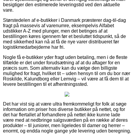
besigtiger den estimerede leveringstid ved den aktuelle
vare.
Størstedelen af e-butikker i Danmark præsterer dag-til-dag
fragt på massevis af varenumre, eksempelvis Alfabet
udstikker A-Z med plunger, men det betinges af at
bestillingen køres igennem før et besluttet tidspunkt, så de
med sikkerhed kan nå at få de nye varer distribueret før
logistikmedarbejderne har fri.
Nogle få e-butikker yder fragt uden betaling, men i de fleste
tilfælde er det under forudsætning af at du aftager for en
præcis sum. Som alternativ kan du vælge den billigste
mulighed for fragt, hvilket tit – uden hensyn til om du bor nær
Roskilde, Kalundborg eller Lemvig – vil være at få dem til at
levere bestillingen til et afhentningssted.
Det har vist sig at være ultra fremkommeligt for folk at søge
information om priser hos diverse butikker på nettet, og for
det har flertallet af forhandlere på nettet ikke kunne lade
være med at nedbringe salgsværdien på en række af deres
produkter – til juniorer, men ligeledes til damer og herrer –
enormt, og endda nogle gange yde levering uden beregning.