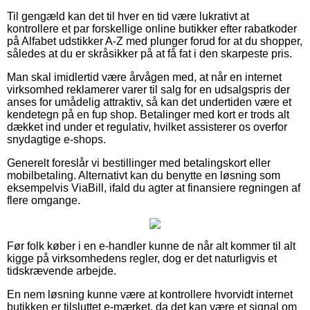
Til gengæld kan det til hver en tid være lukrativt at
kontrollere et par forskellige online butikker efter rabatkoder
på Alfabet udstikker A-Z med plunger forud for at du shopper,
således at du er skråsikker på at få fat i den skarpeste pris.
Man skal imidlertid være årvågen med, at når en internet
virksomhed reklamerer varer til salg for en udsalgspris der
anses for umådelig attraktiv, så kan det undertiden være et
kendetegn på en fup shop. Betalinger med kort er trods alt
dækket ind under et regulativ, hvilket assisterer os overfor
snydagtige e-shops.
Generelt foreslår vi bestillinger med betalingskort eller
mobilbetaling. Alternativt kan du benytte en løsning som
eksempelvis ViaBill, ifald du agter at finansiere regningen af
flere omgange.
Før folk køber i en e-handler kunne de når alt kommer til alt
kigge på virksomhedens regler, dog er det naturligvis et
tidskrævende arbejde.
En nem løsning kunne være at kontrollere hvorvidt internet
butikken er tilsluttet e-mærket, da det kan være et signal om