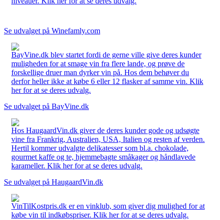
niveauer. Klik her for at se deres udvalg.
Se udvalget på Winefamly.com
BayVine.dk blev startet fordi de gerne ville give deres kunder
muligheden for at smage vin fra flere lande, og prøve de
forskellige druer man dyrker vin på. Hos dem behøver du
derfor heller ikke at købe 6 eller 12 flasker af samme vin. Klik
her for at se deres udvalg.
Se udvalget på BayVine.dk
Hos HaugaardVin.dk giver de deres kunder gode og udsøgte
vine fra Frankrig, Australien, USA, Italien og resten af verden.
Hertil kommer udvalgte delikatesser som bl.a. chokolade,
gourmet kaffe og te, hjemmebagte småkager og håndlavede
karameller. Klik her for at se deres udvalg.
Se udvalget på HaugaardVin.dk
VinTilKostpris.dk er en vinklub, som giver dig mulighed for at
købe vin til indkøbspriser. Klik her for at se deres udvalg.