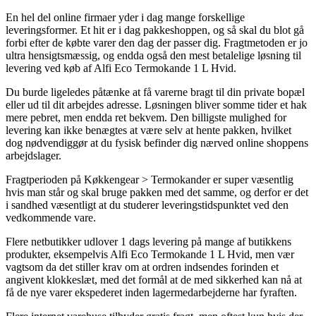
En hel del online firmaer yder i dag mange forskellige
leveringsformer. Et hit er i dag pakkeshoppen, og så skal du blot gå
forbi efter de købte varer den dag der passer dig. Fragtmetoden er jo
ultra hensigtsmæssig, og endda også den mest betalelige løsning til
levering ved køb af Alfi Eco Termokande 1 L Hvid.
Du burde ligeledes påtænke at få varerne bragt til din private bopæl
eller ud til dit arbejdes adresse. Løsningen bliver somme tider et hak
mere pebret, men endda ret bekvem. Den billigste mulighed for
levering kan ikke benægtes at være selv at hente pakken, hvilket
dog nødvendiggør at du fysisk befinder dig nærved online shoppens
arbejdslager.
Fragtperioden på Køkkengear > Termokander er super væsentlig
hvis man står og skal bruge pakken med det samme, og derfor er det
i sandhed væsentligt at du studerer leveringstidspunktet ved den
vedkommende vare.
Flere netbutikker udlover 1 dags levering på mange af butikkens
produkter, eksempelvis Alfi Eco Termokande 1 L Hvid, men vær
vagtsom da det stiller krav om at ordren indsendes forinden et
angivent klokkeslæt, med det formål at de med sikkerhed kan nå at
få de nye varer ekspederet inden lagermedarbejderne har fyraften.