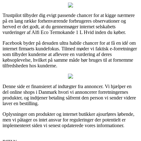
Trustpilot tilbyder dig evigt passende chancer for at kigge nærmere
på en lang række forhenværende forbrugeres observationer og
herved er det godt, at du gennemsøger internet selskabets
vurderinger af Alfi Eco Termokande 1 L Hvid inden du køber.
Facebook byder på desuden ultra habile chancer for at få en idé om
internet firmaets kundefokus. Tilmed møder vi faktisk e-forretninger
som tilbyder kunderne at aflevere en vurdering af deres
købsoplevelse, hvilket på samme måde bør bruges til at fornemme
tilfredsheden hos kunderne.
Denne side er finansieret af indtægter fra annoncer. Vi hjælper en
del online shops i Danmark hvori vi annoncerer forretningernes
produkter, og indtjener betaling såfremt den person vi sender videre
laver en bestilling.
Oplysninger om produkter og internet butikker ajourføres løbende,
men vi påtager os intet ansvar for reguleringer der potentielt er
implementeret siden vi senest opdaterede vores informationer.