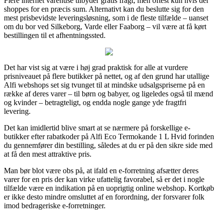
Flere internet varehuse tilbyder gratis fragt, men oftest kun hvis der
shoppes for en præcis sum. Alternativt kan du beslutte sig for den
mest prisbevidste leveringsløsning, som i de fleste tilfælde – uanset
om du bor ved Silkeborg, Varde eller Faaborg – vil være at få kørt
bestillingen til et afhentningssted.
Det har vist sig at være i høj grad praktisk for alle at vurdere
prisniveauet på flere butikker på nettet, og af den grund har utallige
Alfi webshops set sig tvunget til at mindske udsalgspriserne på en
række af deres varer – til børn og babyer, og ligeledes også til mænd
og kvinder – betragteligt, og endda nogle gange yde fragtfri
levering.
Det kan imidlertid blive smart at se nærmere på forskellige e-
butikker efter rabatkoder på Alfi Eco Termokande 1 L Hvid forinden
du gennemfører din bestilling, således at du er på den sikre side med
at få den mest attraktive pris.
Man bør blot være obs på, at ifald en e-forretning afsætter deres
varer for en pris der kan virke ufattelig favorabel, så er det i nogle
tilfælde være en indikation på en uoprigtig online webshop. Kortkøb
er ikke desto mindre omsluttet af en forordning, der forsvarer folk
imod bedrageriske e-forretninger.