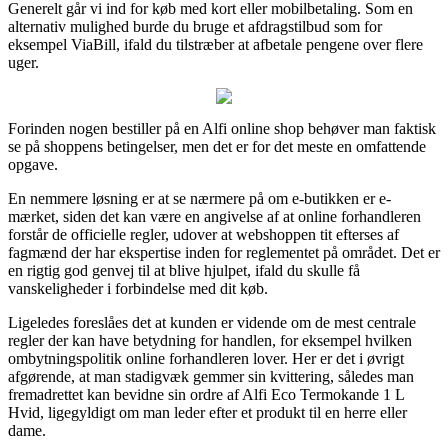
Generelt går vi ind for køb med kort eller mobilbetaling. Som en
alternativ mulighed burde du bruge et afdragstilbud som for
eksempel ViaBill, ifald du tilstræber at afbetale pengene over flere
uger.
Forinden nogen bestiller på en Alfi online shop behøver man faktisk
se på shoppens betingelser, men det er for det meste en omfattende
opgave.
En nemmere løsning er at se nærmere på om e-butikken er e-
mærket, siden det kan være en angivelse af at online forhandleren
forstår de officielle regler, udover at webshoppen tit efterses af
fagmænd der har ekspertise inden for reglementet på området. Det er
en rigtig god genvej til at blive hjulpet, ifald du skulle få
vanskeligheder i forbindelse med dit køb.
Ligeledes foreslåes det at kunden er vidende om de mest centrale
regler der kan have betydning for handlen, for eksempel hvilken
ombytningspolitik online forhandleren lover. Her er det i øvrigt
afgørende, at man stadigvæk gemmer sin kvittering, således man
fremadrettet kan bevidne sin ordre af Alfi Eco Termokande 1 L
Hvid, ligegyldigt om man leder efter et produkt til en herre eller
dame.