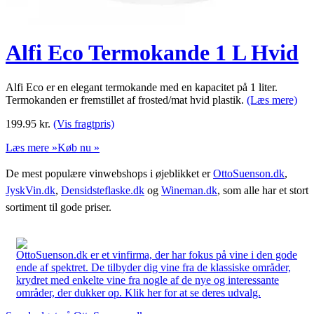
Alfi Eco Termokande 1 L Hvid
Alfi Eco er en elegant termokande med en kapacitet på 1 liter.
Termokanden er fremstillet af frosted/mat hvid plastik.
(Læs mere)
199.95
kr.
(Vis fragtpris)
Læs mere »
Køb nu »
De mest populære vinwebshops i øjeblikket er
OttoSuenson.dk
,
JyskVin.dk
,
Densidsteflaske.dk
og
Wineman.dk
, som alle har et stort
sortiment til gode priser.
OttoSuenson.dk er et vinfirma, der har fokus på vine i den gode
ende af spektret. De tilbyder dig vine fra de klassiske områder,
krydret med enkelte vine fra nogle af de nye og interessante
områder, der dukker op. Klik her for at se deres udvalg.