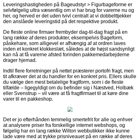
Leveringshastigheden på Bageudstyr > Figurbageforme er
selvfølgelig ultra væsentlig om vi har brug for varerne nu og
her, og herved er det uden tvivl centralt at vi dobbelttjekker
den anslåede leveringstid på det respektive produkt.
De fleste online firmaer frembyder dag-til-dag fragt på en
lang række af deres produkter, eksempelvis Bageform,
påskehare, som alligevel er afhængig af at ordren laves
inden et konkret klokkeslæt, således at de højst sandsynligt
kan nå at få varerne afsted forinden pakkemedarbejderne
drager hjemad.
Indtil flere forretninger på nettet præsterer portofri fragt, men
tit afkræver det at du handler for en konkret pris. Ellers skulle
du vælge den mest betalelige fragtform, som i de fleste
tilfælde – ligegyldigt om du befinder sig i Næstved, Holbæk
eller Svenstrup – vil være at få fragtfirmaet til at køre dine
varer til en pakkeshop.
Det er jo efterhånden temmelig smertefrit for alle og enhver
at analysere priser fra forskellige internet webshops, og
følgelig har en lang række Wilton webbutikker ikke kunne
lade være med at trykke prisniveauet på en række af deres