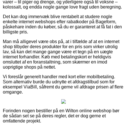
varer – til piger og drenge, og yderligere også til voksne –
kolossalt, og endda nogle gange love fragt uden beregning.
Det kan dog immervæk blive rentabelt at studere nogle
enkelte internet webshops efter rabatkoder på Bageform,
påskehare inden du køber, så du er garanteret at få fat i den
billigste pris.
Man må alligevel være obs på, at i tilfælde af at en internet
shop tilbyder deres produkter for en pris som virker utrolig
lav, så kan det mange gange være et tegn på en uægte
internet forhandler. Køb med betalingskort er heldigvis
omsluttet af en foranstaltning, som skærmer en imod
uoprigtige shops på nettet.
Vi foreslår generelt handler med kort eller mobilbetaling.
Som alternativ burde du udnytte et afdragstilbud som for
eksempel ViaBill, såfremt du gerne vil afdrage prisen af flere
omgange.
Forinden nogen bestiller på en Wilton online webshop bør
de sådan set se på deres regler, det er dog gerne et
omfattende projekt.