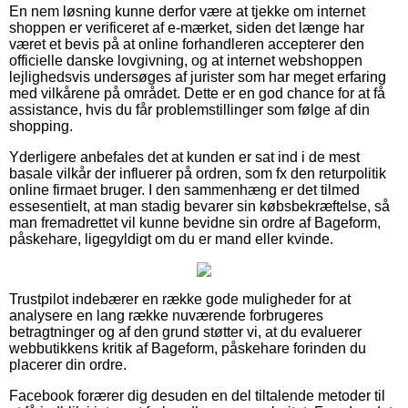
En nem løsning kunne derfor være at tjekke om internet
shoppen er verificeret af e-mærket, siden det længe har
været et bevis på at online forhandleren accepterer den
officielle danske lovgivning, og at internet webshoppen
lejlighedsvis undersøges af jurister som har meget erfaring
med vilkårene på området. Dette er en god chance for at få
assistance, hvis du får problemstillinger som følge af din
shopping.
Yderligere anbefales det at kunden er sat ind i de mest
basale vilkår der influerer på ordren, som fx den returpolitik
online firmaet bruger. I den sammenhæng er det tilmed
essesentielt, at man stadig bevarer sin købsbekræftelse, så
man fremadrettet vil kunne bevidne sin ordre af Bageform,
påskehare, ligegyldigt om du er mand eller kvinde.
Trustpilot indebærer en række gode muligheder for at
analysere en lang række nuværende forbrugeres
betragtninger og af den grund støtter vi, at du evaluerer
webbutikkens kritik af Bageform, påskehare forinden du
placerer din ordre.
Facebook forærer dig desuden en del tiltalende metoder til