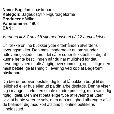
Navn:
Bageform, påskehare
Kategori:
Bageudstyr > Figurbageforme
Producent:
Wilton
Varenummer:
4908
EAN:
Vurderet til
3.7
ud af 5 stjerner baseret på
12
anmeldelser
En række online butikker yder efterhånden alverdens
leveringsmidler. Den mest moderne er nu om stunder
udleveringssteder, fordi det så er super fleksibelt for dig at
kunne hente bestillingen når du har mulighed for det.
Leveringstypen er altså rigtig overkommelig, og tit tillige den
mest betalelige løsning til levering ved køb af Bageform,
påskehare.
Du bør derudover beslutte dig for at få pakken bragt til din
lejlighed eller hus eller ud på din arbejdsplads. Denne viser
sig i mange tilfælde en smule mindre prisbillig, men samtidig
rigtig ligetil. Den mest betalelige type af levering er uden
tvivl at hente varerne selv, men den mulighed afhænger af at
du befinder dig med kort afstand til online butikkens
tilholdssted.