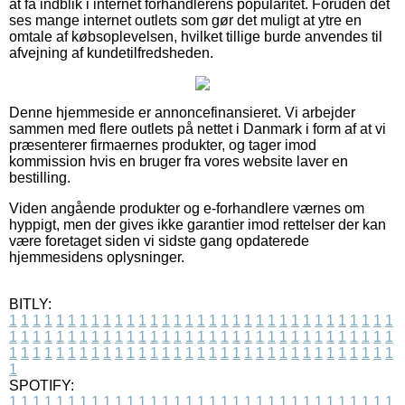
at få indblik i internet forhandlerens popularitet. Foruden det
ses mange internet outlets som gør det muligt at ytre en
omtale af købsoplevelsen, hvilket tillige burde anvendes til
afvejning af kundetilfredsheden.
Denne hjemmeside er annoncefinansieret. Vi arbejder
sammen med flere outlets på nettet i Danmark i form af at vi
præsenterer firmaernes produkter, og tager imod
kommission hvis en bruger fra vores website laver en
bestilling.
Viden angående produkter og e-forhandlere værnes om
hyppigt, men der gives ikke garantier imod rettelser der kan
være foretaget siden vi sidste gang opdaterede
hjemmesidens oplysninger.
BITLY:
1
1
1
1
1
1
1
1
1
1
1
1
1
1
1
1
1
1
1
1
1
1
1
1
1
1
1
1
1
1
1
1
1
1
1
1
1
1
1
1
1
1
1
1
1
1
1
1
1
1
1
1
1
1
1
1
1
1
1
1
1
1
1
1
1
1
1
1
1
1
1
1
1
1
1
1
1
1
1
1
1
1
1
1
1
1
1
1
1
1
1
1
1
1
1
1
1
1
1
1
SPOTIFY:
1
1
1
1
1
1
1
1
1
1
1
1
1
1
1
1
1
1
1
1
1
1
1
1
1
1
1
1
1
1
1
1
1