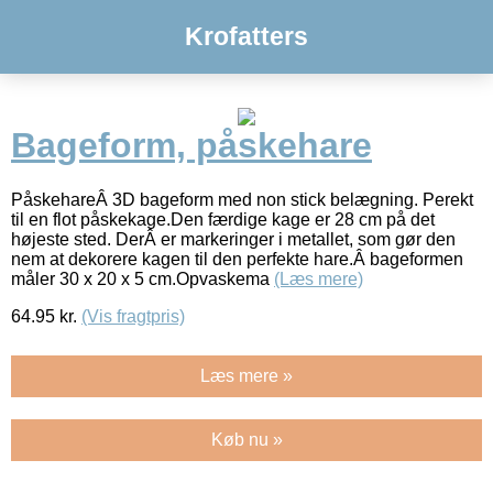
Krofatters
Bageform, påskehare
PåskehareÂ 3D bageform med non stick belægning. Perekt
til en flot påskekage.Den færdige kage er 28 cm på det
højeste sted. DerÂ er markeringer i metallet, som gør den
nem at dekorere kagen til den perfekte hare.Â bageformen
måler 30 x 20 x 5 cm.Opvaskema
(Læs mere)
64.95
kr.
(Vis fragtpris)
Læs mere »
Køb nu »