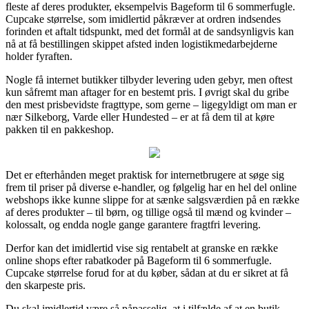
fleste af deres produkter, eksempelvis Bageform til 6 sommerfugle.
Cupcake størrelse, som imidlertid påkræver at ordren indsendes
forinden et aftalt tidspunkt, med det formål at de sandsynligvis kan
nå at få bestillingen skippet afsted inden logistikmedarbejderne
holder fyraften.
Nogle få internet butikker tilbyder levering uden gebyr, men oftest
kun såfremt man aftager for en bestemt pris. I øvrigt skal du gribe
den mest prisbevidste fragttype, som gerne – ligegyldigt om man er
nær Silkeborg, Varde eller Hundested – er at få dem til at køre
pakken til en pakkeshop.
Det er efterhånden meget praktisk for internetbrugere at søge sig
frem til priser på diverse e-handler, og følgelig har en hel del online
webshops ikke kunne slippe for at sænke salgsværdien på en række
af deres produkter – til børn, og tillige også til mænd og kvinder –
kolossalt, og endda nogle gange garantere fragtfri levering.
Derfor kan det imidlertid vise sig rentabelt at granske en række
online shops efter rabatkoder på Bageform til 6 sommerfugle.
Cupcake størrelse forud for at du køber, sådan at du er sikret at få
den skarpeste pris.
Du skal imidlertid være så påpasselig, at i tilfælde af at en butik