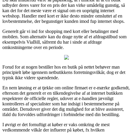
udbyder deres varer for en pris der kan virke umådelig gunstig, så
kan det for det meste være et signal om en uoprigtig internet
webshop. Handler med kort er ikke desto mindre omsluttet af en
lovbestemmelse, der begunstiger kunden imod fup internet shops.
Generelt går vi ind for shopping med kort eller betalinger med
mobilen. Som alternativ kan du drage nytte af et afdragstilbud som
eksempelvis ViaBill, såfremt du har i sinde at afdrage
omkostningerne over en periode.
Forud for at nogen bestiller hos en butik på nettet behøver man
principielt løbe igennem netbutikkens forretningsvilkår, dog er det
typisk ikke videre spændende.
En nem løsning er at tjekke om online firmaet er e-mærke godkendt,
eftersom det generelt er en tilkendegivelse af at internet butikken
respekterer de officielle regler, udover at e-handlen jævnligt
kontrolleres af specialister som har indsigt i bestemmelserne på
området. Derudover giver det dig mulighed for at blive assisteret,
ifald du forvoldes udfordringer i forbindelse med din bestilling.
I øvrigt er det fornuftigt at køber er vaks omkring de mest
vedkommende vilkår der influerer på købet, fx hvilken