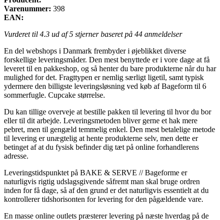
Varenummer:
398
EAN:
Vurderet til
4.3
ud af 5 stjerner baseret på
44
anmeldelser
En del webshops i Danmark frembyder i øjeblikket diverse
forskellige leveringsmåder. Den mest benyttede er i vore dage at få
leveret til en pakkeshop, og så henter du bare produkterne når du har
mulighed for det. Fragttypen er nemlig særligt ligetil, samt typisk
ydermere den billigste leveringsløsning ved køb af Bageform til 6
sommerfugle. Cupcake størrelse.
Du kan tillige overveje at bestille pakken til levering til hvor du bor
eller til dit arbejde. Leveringsmetoden bliver gerne et hak mere
pebret, men til gengæld temmelig enkel. Den mest betalelige metode
til levering er unægtelig at hente produkterne selv, men dette er
betinget af at du fysisk befinder dig tæt på online forhandlerens
adresse.
Leveringstidspunktet på BAKE & SERVE // Bageforme er
naturligvis rigtig udslagsgivende såfremt man skal bruge ordren
inden for få dage, så af den grund er det naturligvis essentielt at du
kontrollerer tidshorisonten for levering for den pågældende vare.
En masse online outlets præsterer levering på næste hverdag på de