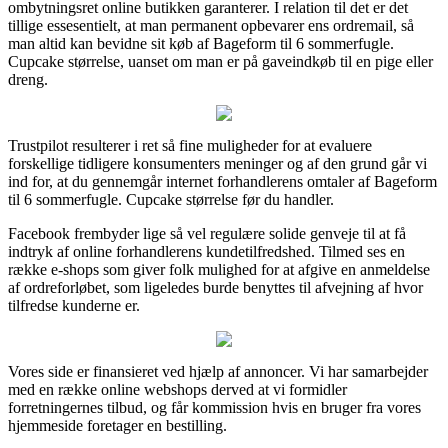
ombytningsret online butikken garanterer. I relation til det er det
tillige essesentielt, at man permanent opbevarer ens ordremail, så
man altid kan bevidne sit køb af Bageform til 6 sommerfugle.
Cupcake størrelse, uanset om man er på gaveindkøb til en pige eller
dreng.
Trustpilot resulterer i ret så fine muligheder for at evaluere
forskellige tidligere konsumenters meninger og af den grund går vi
ind for, at du gennemgår internet forhandlerens omtaler af Bageform
til 6 sommerfugle. Cupcake størrelse før du handler.
Facebook frembyder lige så vel regulære solide genveje til at få
indtryk af online forhandlerens kundetilfredshed. Tilmed ses en
række e-shops som giver folk mulighed for at afgive en anmeldelse
af ordreforløbet, som ligeledes burde benyttes til afvejning af hvor
tilfredse kunderne er.
Vores side er finansieret ved hjælp af annoncer. Vi har samarbejder
med en række online webshops derved at vi formidler
forretningernes tilbud, og får kommission hvis en bruger fra vores
hjemmeside foretager en bestilling.