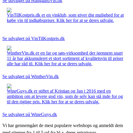
Se udvalget på HaugaardVin.dk
VinTilKostpris.dk er en vinklub, som giver dig mulighed for at
købe vin til indkøbspriser. Klik her for at se deres udvalg.
Se udvalget på VinTilKostpris.dk
WintherVin.dk er en far og søn-virksomhed der igennem snart
11 år har akkumuleret et stort sortiment af kvalitetsvin til priser
alle har råd til. Klik her for at se deres udvalg.
Se udvalget på WintherVin.dk
WineGuys.dk er stiftet af Kristian og Jan i 2016 med en
ambition om at levere god vin, som de selv kan stå inde for og
til den rigtige pris. Klik her for at se deres udvalg.
Se udvalget på WineGuys.dk
Vi har gennemgået de mest populære webshops og anmeldt dem
med stjerner fra 1 til 5 ud fra bl.a. deres prisniveau,