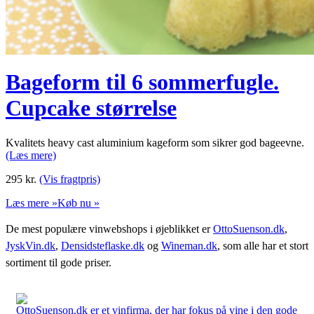
Bageform til 6 sommerfugle.
Cupcake størrelse
Kvalitets heavy cast aluminium kageform som sikrer god bageevne.
(Læs mere)
295
kr.
(Vis fragtpris)
Læs mere »
Køb nu »
De mest populære vinwebshops i øjeblikket er
OttoSuenson.dk
,
JyskVin.dk
,
Densidsteflaske.dk
og
Wineman.dk
, som alle har et stort
sortiment til gode priser.
OttoSuenson.dk er et vinfirma, der har fokus på vine i den gode