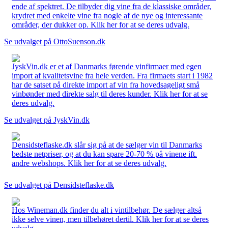
ende af spektret. De tilbyder dig vine fra de klassiske områder,
krydret med enkelte vine fra nogle af de nye og interessante
områder, der dukker op. Klik her for at se deres udvalg.
Se udvalget på OttoSuenson.dk
JyskVin.dk er et af Danmarks førende vinfirmaer med egen
import af kvalitetsvine fra hele verden. Fra firmaets start i 1982
har de satset på direkte import af vin fra hovedsageligt små
vinbønder med direkte salg til deres kunder. Klik her for at se
deres udvalg.
Se udvalget på JyskVin.dk
Densidsteflaske.dk slår sig på at de sælger vin til Danmarks
bedste netpriser, og at du kan spare 20-70 % på vinene ift.
andre webshops. Klik her for at se deres udvalg.
Se udvalget på Densidsteflaske.dk
Hos Wineman.dk finder du alt i vintilbehør. De sælger altså
ikke selve vinen, men tilbehøret dertil. Klik her for at se deres