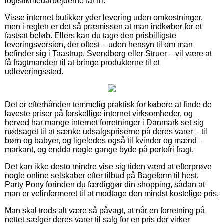
logistikmedarbejderne får fri.
Visse internet butikker yder levering uden omkostninger,
men i reglen er det så præmissen at man indkøber for et
fastsat beløb. Ellers kan du tage den prisbilligste
leveringsversion, der oftest – uden hensyn til om man
befinder sig i Taastrup, Svendborg eller Struer – vil være at
få fragtmanden til at bringe produkterne til et
udleveringssted.
Det er efterhånden temmelig praktisk for købere at finde de
laveste priser på forskellige internet virksomheder, og
herved har mange internet forretninger i Danmark set sig
nødsaget til at sænke udsalgspriserne på deres varer – til
børn og babyer, og ligeledes også til kvinder og mænd –
markant, og endda nogle gange byde på portofri fragt.
Det kan ikke desto mindre vise sig tiden værd at efterprøve
nogle online selskaber efter tilbud på Bageform til hest.
Party Pony forinden du færdiggør din shopping, sådan at
man er velinformeret til at modtage den mindst kostelige pris.
Man skal trods alt være så påvagt, at når en forretning på
nettet sælger deres varer til salg for en pris der virker