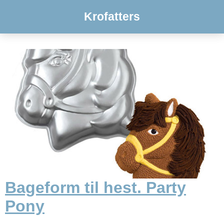
Krofatters
Bageform til hest. Party
Pony