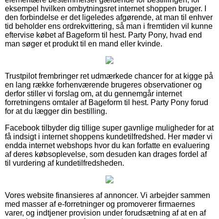
eksempel hvilken ombytningsret internet shoppen bruger. I
den forbindelse er det ligeledes afgørende, at man til enhver
tid beholder ens ordrekvittering, så man i fremtiden vil kunne
eftervise købet af Bageform til hest. Party Pony, hvad end
man søger et produkt til en mand eller kvinde.
Trustpilot frembringer ret udmærkede chancer for at kigge på
en lang række forhenværende brugeres observationer og
derfor stiller vi forslag om, at du gennemgår internet
forretningens omtaler af Bageform til hest. Party Pony forud
for at du lægger din bestilling.
Facebook tilbyder dig tillige super gavnlige muligheder for at
få indsigt i internet shoppens kundetilfredshed. Her møder vi
endda internet webshops hvor du kan forfatte en evaluering
af deres købsoplevelse, som desuden kan drages fordel af
til vurdering af kundetilfredsheden.
Vores website finansieres af annoncer. Vi arbejder sammen
med masser af e-forretninger og promoverer firmaernes
varer, og indtjener provision under forudsætning af at en af