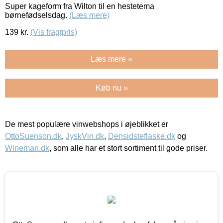
Super kageform fra Wilton til en hestetema
børnefødselsdag.
(Læs mere)
139
kr.
(Vis fragtpris)
Læs mere »
Køb nu »
De mest populære vinwebshops i øjeblikket er
OttoSuenson.dk
,
JyskVin.dk
,
Densidsteflaske.dk
og
Wineman.dk
, som alle har et stort sortiment til gode priser.