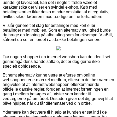
uendeligt favorabel, kan det i nogle tilfælde være et
karakteristika der viser en svindel e-shop. Køb med
betalingskort er ikke desto mindre omsluttet af et regulativ,
hvilket sikrer køberen imod uærlige online forhandlere.
Vi slår generelt et slag for betalinger med kort eller
betalinger med mobilen. Som en alternativ mulighed burde
du bruge en løsning på afbetaling som for eksempel ViaBill,
såfremt du ser en fordel i at dække betalingen senere.
Før nogen shopper i en internet webshop kan de ideelt set
gennemgå dens handelsaftale, det er dog gerne ikke
specielt ophidsende.
Et nemt alternativ kunne være at efterse om online
webshoppen er e-mærket medlem, eftersom det bør være en
angivelse af at internet webshoppen efterkommer de
officielle danske regler, foruden at internet forretningen en
gang i mellem besøges af jurister som kender til
vedtægterne på området. Desuden giver det dig genvej til at
blive hjulpet, når du får dilemmaer ved din ordre.
Ydermere kan det være til hjælp at kunden er sat ind i de
elementære bestemmelser gældende for bestillingen, for