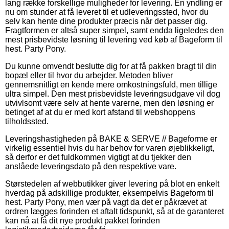
lang række forskellige muligheder for levering. En yndling er
nu om stunder at få leveret til et udleveringssted, hvor du
selv kan hente dine produkter præcis når det passer dig.
Fragtformen er altså super simpel, samt endda ligeledes den
mest prisbevidste løsning til levering ved køb af Bageform til
hest. Party Pony.
Du kunne omvendt beslutte dig for at få pakken bragt til din
bopæl eller til hvor du arbejder. Metoden bliver
gennemsnitligt en kende mere omkostningsfuld, men tillige
ultra simpel. Den mest prisbevidste leveringsudgave vil dog
utvivlsomt være selv at hente varerne, men den løsning er
betinget af at du er med kort afstand til webshoppens
tilholdssted.
Leveringshastigheden på BAKE & SERVE // Bageforme er
virkelig essentiel hvis du har behov for varen øjeblikkeligt,
så derfor er det fuldkommen vigtigt at du tjekker den
anslåede leveringsdato på den respektive vare.
Størstedelen af webbutikker giver levering på blot en enkelt
hverdag på adskillige produkter, eksempelvis Bageform til
hest. Party Pony, men vær på vagt da det er påkrævet at
ordren lægges forinden et aftalt tidspunkt, så at de garanteret
kan nå at få dit nye produkt pakket forinden