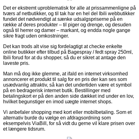
Det er ekstremt uproblematisk for alle at prissammenligne på
tværs af netbutikker, og til tak har en hel del Ibili webbutikker
fundet det nødvendigt at sænke udsalgspriserne på en
række af deres produkter – til piger og drenge, og desuden
også til herrer og damer – markant, og endda nogle gange
sikre fragt uden omkostninger.
Det kan trods alt vise sig fordelagtigt at checke enkelte
online butikker efter tilbud på Bagespray / fedt spray 250ml,
Ibili forud for at du shopper, så du er sikret at antage den
laveste pris.
Man må dog ikke glemme, at ifald en internet virksomhed
annoncerer et produkt til salg for en pris der kan ses som
usædvanlig attraktiv, så kan det undertiden være et symbol
på en bedragerisk internet butik. Bestillinger med
betalingskort er på den anden side dækket ind under en lov,
hvilket begunstiger en imod uægte internet shops.
Vi anbefaler shopping med kort eller mobilbetaling. Som et
alternativ burde du vælge en afdragsordning som
eksempelvis ViaBill, for så vidt du gerne vil klare prisen over
et længere tidsrum.