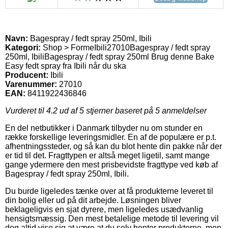
Navn:
Bagespray / fedt spray 250ml, Ibili
Kategori:
Shop > Forme
Ibili
27010
Bagespray / fedt spray
250ml, Ibili
Bagespray / fedt spray 250ml Brug denne Bake
Easy fedt spray fra Ibili når du ska
Producent:
Ibili
Varenummer:
27010
EAN:
8411922436846
Vurderet til
4.2
ud af 5 stjerner baseret på
5
anmeldelser
En del netbutikker i Danmark tilbyder nu om stunder en
række forskellige leveringsmidler. En af de populære er p.t.
afhentningssteder, og så kan du blot hente din pakke når der
er tid til det. Fragttypen er altså meget ligetil, samt mange
gange ydermere den mest prisbevidste fragttype ved køb af
Bagespray / fedt spray 250ml, Ibili.
Du burde ligeledes tænke over at få produkterne leveret til
din bolig eller ud på dit arbejde. Løsningen bliver
beklageligvis en sjat dyrere, men ligeledes usædvanlig
hensigtsmæssig. Den mest betalelige metode til levering vil
dog altid vise sig at være at du selv henter produkterne, men