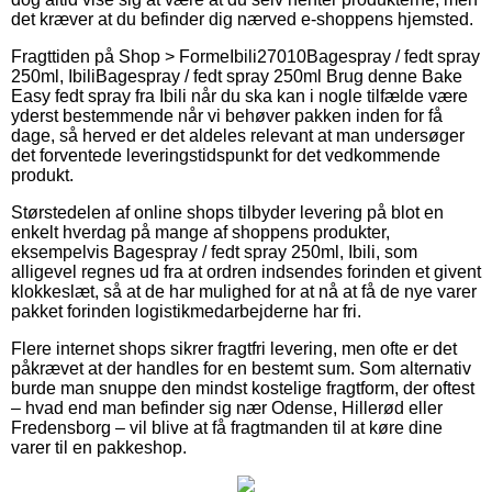
det kræver at du befinder dig nærved e-shoppens hjemsted.
Fragttiden på
Shop > Forme
Ibili
27010
Bagespray / fedt spray
250ml, Ibili
Bagespray / fedt spray 250ml Brug denne Bake
Easy fedt spray fra Ibili når du ska kan i nogle tilfælde være
yderst bestemmende når vi behøver pakken inden for få
dage, så herved er det aldeles relevant at man undersøger
det forventede leveringstidspunkt for det vedkommende
produkt.
Størstedelen af online shops tilbyder levering på blot en
enkelt hverdag på mange af shoppens produkter,
eksempelvis Bagespray / fedt spray 250ml, Ibili, som
alligevel regnes ud fra at ordren indsendes forinden et givent
klokkeslæt, så at de har mulighed for at nå at få de nye varer
pakket forinden logistikmedarbejderne har fri.
Flere internet shops sikrer fragtfri levering, men ofte er det
påkrævet at der handles for en bestemt sum. Som alternativ
burde man snuppe den mindst kostelige fragtform, der oftest
– hvad end man befinder sig nær Odense, Hillerød eller
Fredensborg – vil blive at få fragtmanden til at køre dine
varer til en pakkeshop.