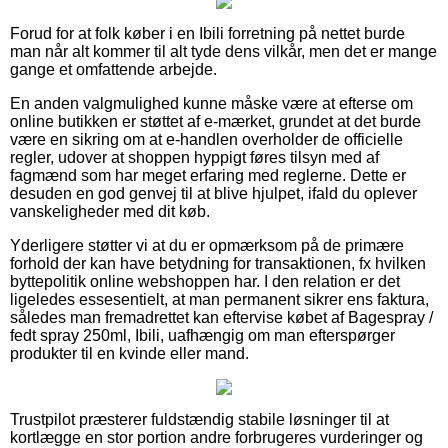
Forud for at folk køber i en Ibili forretning på nettet burde
man når alt kommer til alt tyde dens vilkår, men det er mange
gange et omfattende arbejde.
En anden valgmulighed kunne måske være at efterse om
online butikken er støttet af e-mærket, grundet at det burde
være en sikring om at e-handlen overholder de officielle
regler, udover at shoppen hyppigt føres tilsyn med af
fagmænd som har meget erfaring med reglerne. Dette er
desuden en god genvej til at blive hjulpet, ifald du oplever
vanskeligheder med dit køb.
Yderligere støtter vi at du er opmærksom på de primære
forhold der kan have betydning for transaktionen, fx hvilken
byttepolitik online webshoppen har. I den relation er det
ligeledes essesentielt, at man permanent sikrer ens faktura,
således man fremadrettet kan eftervise købet af Bagespray /
fedt spray 250ml, Ibili, uafhængig om man efterspørger
produkter til en kvinde eller mand.
Trustpilot præsterer fuldstændig stabile løsninger til at
kortlægge en stor portion andre forbrugeres vurderinger og