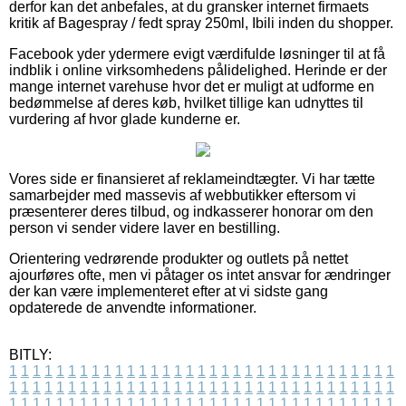
derfor kan det anbefales, at du gransker internet firmaets
kritik af Bagespray / fedt spray 250ml, Ibili inden du shopper.
Facebook yder ydermere evigt værdifulde løsninger til at få
indblik i online virksomhedens pålidelighed. Herinde er der
mange internet varehuse hvor det er muligt at udforme en
bedømmelse af deres køb, hvilket tillige kan udnyttes til
vurdering af hvor glade kunderne er.
Vores side er finansieret af reklameindtægter. Vi har tætte
samarbejder med massevis af webbutikker eftersom vi
præsenterer deres tilbud, og indkasserer honorar om den
person vi sender videre laver en bestilling.
Orientering vedrørende produkter og outlets på nettet
ajourføres ofte, men vi påtager os intet ansvar for ændringer
der kan være implementeret efter at vi sidste gang
opdaterede de anvendte informationer.
BITLY:
1
1
1
1
1
1
1
1
1
1
1
1
1
1
1
1
1
1
1
1
1
1
1
1
1
1
1
1
1
1
1
1
1
1
1
1
1
1
1
1
1
1
1
1
1
1
1
1
1
1
1
1
1
1
1
1
1
1
1
1
1
1
1
1
1
1
1
1
1
1
1
1
1
1
1
1
1
1
1
1
1
1
1
1
1
1
1
1
1
1
1
1
1
1
1
1
1
1
1