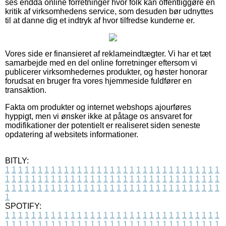
ses endda online forretninger hvor folk kan offentliggøre en
kritik af virksomhedens service, som desuden bør udnyttes
til at danne dig et indtryk af hvor tilfredse kunderne er.
Vores side er finansieret af reklameindtægter. Vi har et tæt
samarbejde med en del online forretninger eftersom vi
publicerer virksomhedernes produkter, og høster honorar
forudsat en bruger fra vores hjemmeside fuldfører en
transaktion.
Fakta om produkter og internet webshops ajourføres
hyppigt, men vi ønsker ikke at påtage os ansvaret for
modifikationer der potentielt er realiseret siden seneste
opdatering af websitets informationer.
BITLY:
1
1
1
1
1
1
1
1
1
1
1
1
1
1
1
1
1
1
1
1
1
1
1
1
1
1
1
1
1
1
1
1
1
1
1
1
1
1
1
1
1
1
1
1
1
1
1
1
1
1
1
1
1
1
1
1
1
1
1
1
1
1
1
1
1
1
1
1
1
1
1
1
1
1
1
1
1
1
1
1
1
1
1
1
1
1
1
1
1
1
1
1
1
1
1
1
1
1
1
1
SPOTIFY:
1
1
1
1
1
1
1
1
1
1
1
1
1
1
1
1
1
1
1
1
1
1
1
1
1
1
1
1
1
1
1
1
1
1
1
1
1
1
1
1
1
1
1
1
1
1
1
1
1
1
1
1
1
1
1
1
1
1
1
1
1
1
1
1
1
1