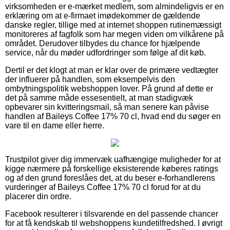
virksomheden er e-mærket medlem, som almindeligvis er en
erklæring om at e-firmaet imødekommer de gældende
danske regler, tillige med at internet shoppen rutinemæssigt
monitoreres af fagfolk som har megen viden om vilkårene på
området. Derudover tilbydes du chance for hjælpende
service, når du møder udfordringer som følge af dit køb.
Dertil er det klogt at man er klar over de primære vedtægter
der influerer på handlen, som eksempelvis den
ombytningspolitik webshoppen lover. På grund af dette er
det på samme måde essesentielt, at man stadigvæk
opbevarer sin kvitteringsmail, så man senere kan påvise
handlen af Baileys Coffee 17% 70 cl, hvad end du søger en
vare til en dame eller herre.
Trustpilot giver dig immervæk uafhængige muligheder for at
kigge nærmere på forskellige eksisterende køberes ratings
og af den grund foreslåes det, at du beser e-forhandlerens
vurderinger af Baileys Coffee 17% 70 cl forud for at du
placerer din ordre.
Facebook resulterer i tilsvarende en del passende chancer
for at få kendskab til webshoppens kundetilfredshed. I øvrigt