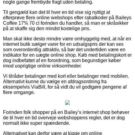
nogle gange frembyde fragt uden betaling.
Til gengæld kan det til hver en tid vise sig nyttigt at
efterprøve flere online webshops efter rabatkoder på Baileys
Coffee 17% 70 cl forinden du handler, så man er skråsikker
på at skaffe sig den mindst kostelige pris.
Man skal ikke desto mindre være omhyggelig med, at når en
internet butik sælger varer for en udsalgspris der kan ses
som overordentlig attraktiv, så bør det undertiden være en
indikator for en uægte online shop. Køb med betalingskort er
dog indbefattet af en forordning, som begunstiger køber
imod uoprigtige online virksomheder.
Vi tilråder betalinger med kort eller betalinger med mobilen.
Alternativt kunne du vælge en afdragsordning fra
eksempelvis ViaBill, for så vidt du vil godtgøre pengene af
flere omgange.
Forinden folk shopper på en Bailey’s internet shop behøver
de til hver en tid overveje webshoppens regler, det er dog
normalt ikke super spændende.
Alternativet kan derfor være at kigge om online