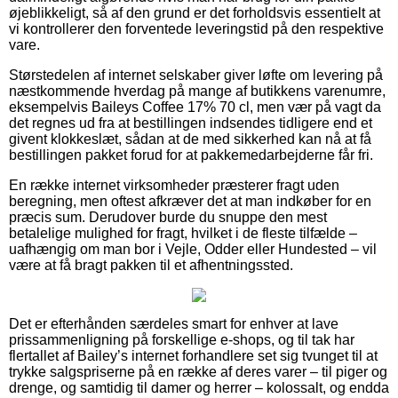
øjeblikkeligt, så af den grund er det forholdsvis essentielt at
vi kontrollerer den forventede leveringstid på den respektive
vare.
Størstedelen af internet selskaber giver løfte om levering på
næstkommende hverdag på mange af butikkens varenumre,
eksempelvis Baileys Coffee 17% 70 cl, men vær på vagt da
det regnes ud fra at bestillingen indsendes tidligere end et
givent klokkeslæt, sådan at de med sikkerhed kan nå at få
bestillingen pakket forud for at pakkemedarbejderne får fri.
En række internet virksomheder præsterer fragt uden
beregning, men oftest afkræver det at man indkøber for en
præcis sum. Derudover burde du snuppe den mest
betalelige mulighed for fragt, hvilket i de fleste tilfælde –
uafhængig om man bor i Vejle, Odder eller Hundested – vil
være at få bragt pakken til et afhentningssted.
Det er efterhånden særdeles smart for enhver at lave
prissammenligning på forskellige e-shops, og til tak har
flertallet af Bailey’s internet forhandlere set sig tvunget til at
trykke salgspriserne på en række af deres varer – til piger og
drenge, og samtidig til damer og herrer – kolossalt, og endda