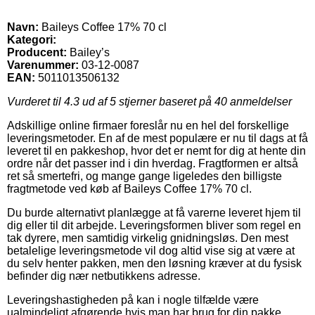
Navn:
Baileys Coffee 17% 70 cl
Kategori:
Producent:
Bailey’s
Varenummer:
03-12-0087
EAN:
5011013506132
Vurderet til
4.3
ud af 5 stjerner baseret på
40
anmeldelser
Adskillige online firmaer foreslår nu en hel del forskellige
leveringsmetoder. En af de mest populære er nu til dags at få
leveret til en pakkeshop, hvor det er nemt for dig at hente din
ordre når det passer ind i din hverdag. Fragtformen er altså
ret så smertefri, og mange gange ligeledes den billigste
fragtmetode ved køb af Baileys Coffee 17% 70 cl.
Du burde alternativt planlægge at få varerne leveret hjem til
dig eller til dit arbejde. Leveringsformen bliver som regel en
tak dyrere, men samtidig virkelig gnidningsløs. Den mest
betalelige leveringsmetode vil dog altid vise sig at være at
du selv henter pakken, men den løsning kræver at du fysisk
befinder dig nær netbutikkens adresse.
Leveringshastigheden på kan i nogle tilfælde være
ualmindeligt afgørende hvis man har brug for din pakke