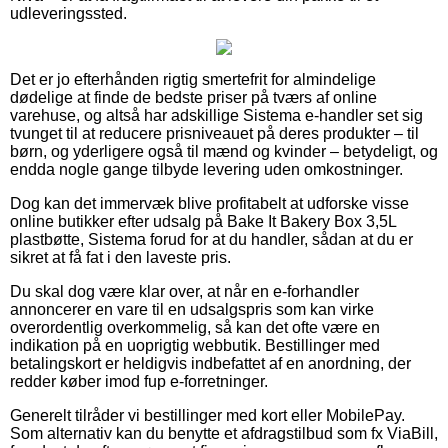
udleveringssted.
Det er jo efterhånden rigtig smertefrit for almindelige
dødelige at finde de bedste priser på tværs af online
varehuse, og altså har adskillige Sistema e-handler set sig
tvunget til at reducere prisniveauet på deres produkter – til
børn, og yderligere også til mænd og kvinder – betydeligt, og
endda nogle gange tilbyde levering uden omkostninger.
Dog kan det immervæk blive profitabelt at udforske visse
online butikker efter udsalg på Bake It Bakery Box 3,5L
plastbøtte, Sistema forud for at du handler, sådan at du er
sikret at få fat i den laveste pris.
Du skal dog være klar over, at når en e-forhandler
annoncerer en vare til en udsalgspris som kan virke
overordentlig overkommelig, så kan det ofte være en
indikation på en uoprigtig webbutik. Bestillinger med
betalingskort er heldigvis indbefattet af en anordning, der
redder køber imod fup e-forretninger.
Generelt tilråder vi bestillinger med kort eller MobilePay.
Som alternativ kan du benytte et afdragstilbud som fx ViaBill,