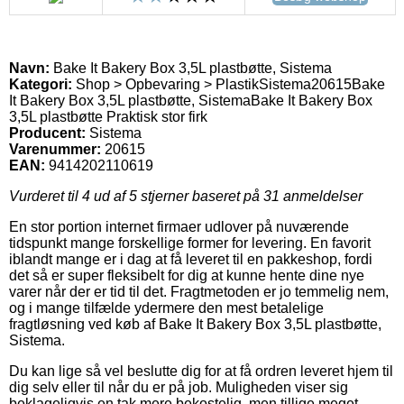
Navn:
Bake It Bakery Box 3,5L plastbøtte, Sistema
Kategori:
Shop > Opbevaring > Plastik
Sistema
20615
Bake
It Bakery Box 3,5L plastbøtte, Sistema
Bake It Bakery Box
3,5L plastbøtte Praktisk stor firk
Producent:
Sistema
Varenummer:
20615
EAN:
9414202110619
Vurderet til
4
ud af 5 stjerner baseret på
31
anmeldelser
En stor portion internet firmaer udlover på nuværende
tidspunkt mange forskellige former for levering. En favorit
iblandt mange er i dag at få leveret til en pakkeshop, fordi
det så er super fleksibelt for dig at kunne hente dine nye
varer når der er tid til det. Fragtmetoden er jo temmelig nem,
og i mange tilfælde ydermere den mest betalelige
fragtløsning ved køb af Bake It Bakery Box 3,5L plastbøtte,
Sistema.
Du kan lige så vel beslutte dig for at få ordren leveret hjem til
dig selv eller til når du er på job. Muligheden viser sig
beklageligvis en tak mere bekostelig, men tillige meget