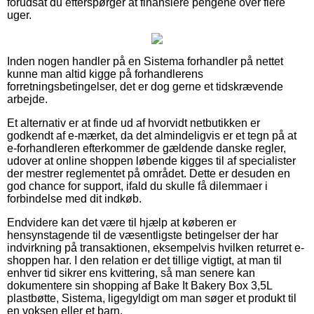
forudsat du efterspørger at finansiere pengene over flere
uger.
Inden nogen handler på en Sistema forhandler på nettet
kunne man altid kigge på forhandlerens
forretningsbetingelser, det er dog gerne et tidskrævende
arbejde.
Et alternativ er at finde ud af hvorvidt netbutikken er
godkendt af e-mærket, da det almindeligvis er et tegn på at
e-forhandleren efterkommer de gældende danske regler,
udover at online shoppen løbende kigges til af specialister
der mestrer reglementet på området. Dette er desuden en
god chance for support, ifald du skulle få dilemmaer i
forbindelse med dit indkøb.
Endvidere kan det være til hjælp at køberen er
hensynstagende til de væsentligste betingelser der har
indvirkning på transaktionen, eksempelvis hvilken returret e-
shoppen har. I den relation er det tillige vigtigt, at man til
enhver tid sikrer ens kvittering, så man senere kan
dokumentere sin shopping af Bake It Bakery Box 3,5L
plastbøtte, Sistema, ligegyldigt om man søger et produkt til
en voksen eller et barn.