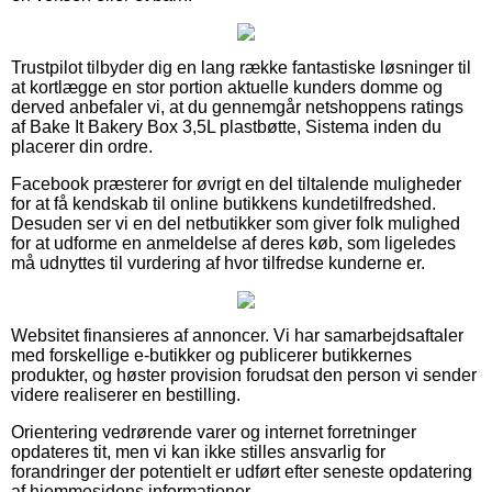
Trustpilot tilbyder dig en lang række fantastiske løsninger til
at kortlægge en stor portion aktuelle kunders domme og
derved anbefaler vi, at du gennemgår netshoppens ratings
af Bake It Bakery Box 3,5L plastbøtte, Sistema inden du
placerer din ordre.
Facebook præsterer for øvrigt en del tiltalende muligheder
for at få kendskab til online butikkens kundetilfredshed.
Desuden ser vi en del netbutikker som giver folk mulighed
for at udforme en anmeldelse af deres køb, som ligeledes
må udnyttes til vurdering af hvor tilfredse kunderne er.
Websitet finansieres af annoncer. Vi har samarbejdsaftaler
med forskellige e-butikker og publicerer butikkernes
produkter, og høster provision forudsat den person vi sender
videre realiserer en bestilling.
Orientering vedrørende varer og internet forretninger
opdateres tit, men vi kan ikke stilles ansvarlig for
forandringer der potentielt er udført efter seneste opdatering
af hjemmesidens informationer.