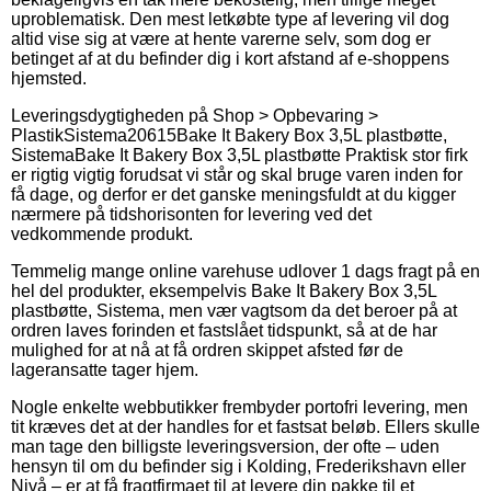
uproblematisk. Den mest letkøbte type af levering vil dog
altid vise sig at være at hente varerne selv, som dog er
betinget af at du befinder dig i kort afstand af e-shoppens
hjemsted.
Leveringsdygtigheden på
Shop > Opbevaring >
Plastik
Sistema
20615
Bake It Bakery Box 3,5L plastbøtte,
Sistema
Bake It Bakery Box 3,5L plastbøtte Praktisk stor firk
er rigtig vigtig forudsat vi står og skal bruge varen inden for
få dage, og derfor er det ganske meningsfuldt at du kigger
nærmere på tidshorisonten for levering ved det
vedkommende produkt.
Temmelig mange online varehuse udlover 1 dags fragt på en
hel del produkter, eksempelvis Bake It Bakery Box 3,5L
plastbøtte, Sistema, men vær vagtsom da det beroer på at
ordren laves forinden et fastslået tidspunkt, så at de har
mulighed for at nå at få ordren skippet afsted før de
lageransatte tager hjem.
Nogle enkelte webbutikker frembyder portofri levering, men
tit kræves det at der handles for et fastsat beløb. Ellers skulle
man tage den billigste leveringsversion, der ofte – uden
hensyn til om du befinder sig i Kolding, Frederikshavn eller
Nivå – er at få fragtfirmaet til at levere din pakke til et