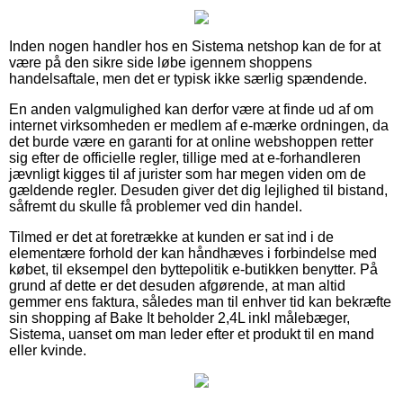
Inden nogen handler hos en Sistema netshop kan de for at
være på den sikre side løbe igennem shoppens
handelsaftale, men det er typisk ikke særlig spændende.
En anden valgmulighed kan derfor være at finde ud af om
internet virksomheden er medlem af e-mærke ordningen, da
det burde være en garanti for at online webshoppen retter
sig efter de officielle regler, tillige med at e-forhandleren
jævnligt kigges til af jurister som har megen viden om de
gældende regler. Desuden giver det dig lejlighed til bistand,
såfremt du skulle få problemer ved din handel.
Tilmed er det at foretrække at kunden er sat ind i de
elementære forhold der kan håndhæves i forbindelse med
købet, til eksempel den byttepolitik e-butikken benytter. På
grund af dette er det desuden afgørende, at man altid
gemmer ens faktura, således man til enhver tid kan bekræfte
sin shopping af Bake It beholder 2,4L inkl målebæger,
Sistema, uanset om man leder efter et produkt til en mand
eller kvinde.