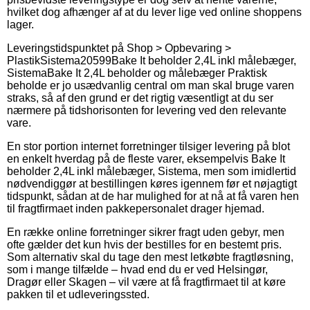
hvilket dog afhænger af at du lever lige ved online shoppens
lager.
Leveringstidspunktet på
Shop > Opbevaring >
Plastik
Sistema
20599
Bake It beholder 2,4L inkl målebæger,
Sistema
Bake It 2,4L beholder og målebæger Praktisk
beholde er jo usædvanlig central om man skal bruge varen
straks, så af den grund er det rigtig væsentligt at du ser
nærmere på tidshorisonten for levering ved den relevante
vare.
En stor portion internet forretninger tilsiger levering på blot
en enkelt hverdag på de fleste varer, eksempelvis Bake It
beholder 2,4L inkl målebæger, Sistema, men som imidlertid
nødvendiggør at bestillingen køres igennem før et nøjagtigt
tidspunkt, sådan at de har mulighed for at nå at få varen hen
til fragtfirmaet inden pakkepersonalet drager hjemad.
En række online forretninger sikrer fragt uden gebyr, men
ofte gælder det kun hvis der bestilles for en bestemt pris.
Som alternativ skal du tage den mest letkøbte fragtløsning,
som i mange tilfælde – hvad end du er ved Helsingør,
Dragør eller Skagen – vil være at få fragtfirmaet til at køre
pakken til et udleveringssted.