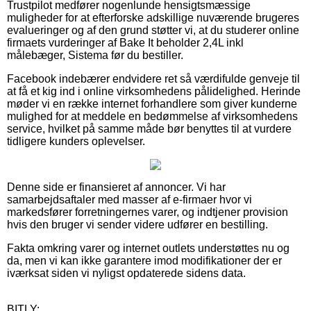
Trustpilot medfører nogenlunde hensigtsmæssige
muligheder for at efterforske adskillige nuværende brugeres
evalueringer og af den grund støtter vi, at du studerer online
firmaets vurderinger af Bake It beholder 2,4L inkl
målebæger, Sistema før du bestiller.
Facebook indebærer endvidere ret så værdifulde genveje til
at få et kig ind i online virksomhedens pålidelighed. Herinde
møder vi en række internet forhandlere som giver kunderne
mulighed for at meddele en bedømmelse af virksomhedens
service, hvilket på samme måde bør benyttes til at vurdere
tidligere kunders oplevelser.
Denne side er finansieret af annoncer. Vi har
samarbejdsaftaler med masser af e-firmaer hvor vi
markedsfører forretningernes varer, og indtjener provision
hvis den bruger vi sender videre udfører en bestilling.
Fakta omkring varer og internet outlets understøttes nu og
da, men vi kan ikke garantere imod modifikationer der er
iværksat siden vi nyligst opdaterede sidens data.
BITLY: