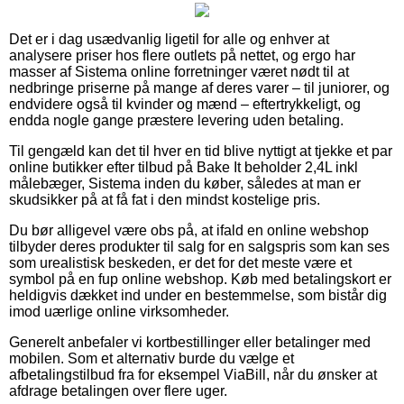
Det er i dag usædvanlig ligetil for alle og enhver at
analysere priser hos flere outlets på nettet, og ergo har
masser af Sistema online forretninger været nødt til at
nedbringe priserne på mange af deres varer – til juniorer, og
endvidere også til kvinder og mænd – eftertrykkeligt, og
endda nogle gange præstere levering uden betaling.
Til gengæld kan det til hver en tid blive nyttigt at tjekke et par
online butikker efter tilbud på Bake It beholder 2,4L inkl
målebæger, Sistema inden du køber, således at man er
skudsikker på at få fat i den mindst kostelige pris.
Du bør alligevel være obs på, at ifald en online webshop
tilbyder deres produkter til salg for en salgspris som kan ses
som urealistisk beskeden, er det for det meste være et
symbol på en fup online webshop. Køb med betalingskort er
heldigvis dækket ind under en bestemmelse, som bistår dig
imod uærlige online virksomheder.
Generelt anbefaler vi kortbestillinger eller betalinger med
mobilen. Som et alternativ burde du vælge et
afbetalingstilbud fra for eksempel ViaBill, når du ønsker at
afdrage betalingen over flere uger.