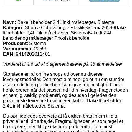
Navn:
Bake It beholder 2,4L inkl målebæger, Sistema
Kategori:
Shop > Opbevaring > Plastik
Sistema
20599
Bake
It beholder 2,4L inkl målebæger, Sistema
Bake It 2,4L
beholder og målebæger Praktisk beholde
Producent:
Sistema
Varenummer:
20599
EAN:
9414202012401
Vurderet til
4.6
ud af 5 stjerner baseret på
45
anmeldelser
Størstedelen af online shops udlover nu diverse
leveringsmodeller. Den mest almindelige er nu om stunder
at afsende til en pakkeshop, som giver dig mulighed for at
hente ordren når det passer ind i din hverdag. Fragtmetoden
er nemlig vældig problemfri, og desuden ligeledes den
prisbilligste leveringsløsning ved køb af Bake It beholder
2,4L inkl målebæger, Sistema.
Du bør ligeledes overveje at få ordren bragt hjem til dig
privat eller til dit arbejde. Fragtmuligheden er som regel et
hak dyrere, men tillige ekstremt problemfri. Den mest
prisbevidste leveringstype er dog selv at hente varerne,