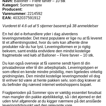
Navn:
Balloner – Flere farver – 10 stk
Kategori:
Sommer sjov
Producent:
Varenummer:
2214592
EAN:
4032037591912
Vurderet til
4.6
ud af 5 stjerner baseret på
38
anmeldelser
En hel del e-forhandlere yder i dag alverdens
leveringsmetoder. Det mest populære er lige nu at få leveret
til et afhentningssted, hvor du selv kan afhente dine
produkter når du har lyst. Leveringsformen er jo rigtig
bekvem, samt endda endvidere den mindst kostelige
fragtmetode ved køb af Balloner – Flere farver – 10 stk.
Du kan også overveje at få varerne sendt hjem til din
privatadresse eller til din arbejdsplads. Leveringstypen er
som oftest en kende mindre prisbillig, men ligeledes virkelig
gnidningsløs. Den mindst kostelige leveringsmodel vil dog
til enhver tid være at hente pakken selv, som dog kræver at
du befinder dig nærved internet webshoppens bopæl.
Fragtperioden på Sommer sjov er vældig essentiel forudsat
man mangler din pakke øjeblikkeligt, så i det øjemed er det
uden tvivl afgørende at du kigger nærmere på det anslåede
leveringstidspunkt ved den relevante vare.