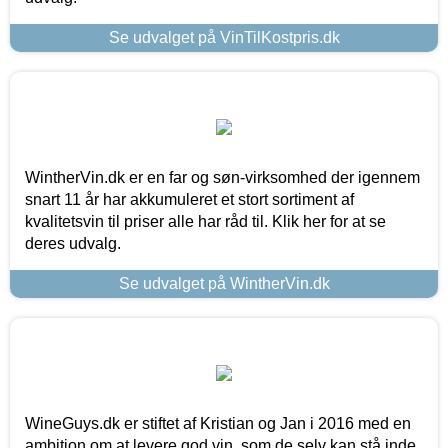
Se udvalget på VinTilKostpris.dk
WintherVin.dk er en far og søn-virksomhed der igennem
snart 11 år har akkumuleret et stort sortiment af
kvalitetsvin til priser alle har råd til. Klik her for at se
deres udvalg.
Se udvalget på WintherVin.dk
WineGuys.dk er stiftet af Kristian og Jan i 2016 med en
ambition om at levere god vin, som de selv kan stå inde