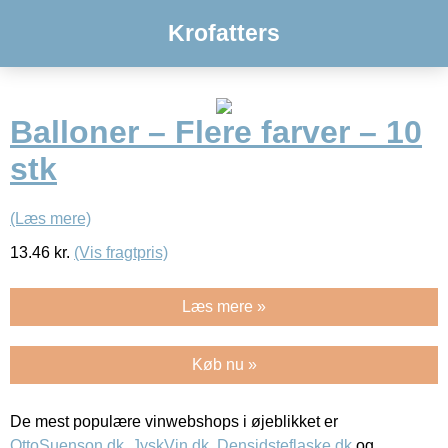
Krofatters
Balloner – Flere farver – 10
stk
(Læs mere)
13.46
kr.
(Vis fragtpris)
Læs mere »
Køb nu »
De mest populære vinwebshops i øjeblikket er
OttoSuenson.dk
,
JyskVin.dk
,
Densidsteflaske.dk
og