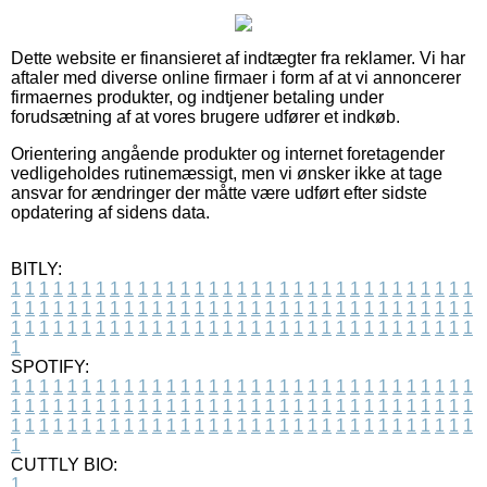
Dette website er finansieret af indtægter fra reklamer. Vi har
aftaler med diverse online firmaer i form af at vi annoncerer
firmaernes produkter, og indtjener betaling under
forudsætning af at vores brugere udfører et indkøb.
Orientering angående produkter og internet foretagender
vedligeholdes rutinemæssigt, men vi ønsker ikke at tage
ansvar for ændringer der måtte være udført efter sidste
opdatering af sidens data.
BITLY:
1
1
1
1
1
1
1
1
1
1
1
1
1
1
1
1
1
1
1
1
1
1
1
1
1
1
1
1
1
1
1
1
1
1
1
1
1
1
1
1
1
1
1
1
1
1
1
1
1
1
1
1
1
1
1
1
1
1
1
1
1
1
1
1
1
1
1
1
1
1
1
1
1
1
1
1
1
1
1
1
1
1
1
1
1
1
1
1
1
1
1
1
1
1
1
1
1
1
1
1
SPOTIFY:
1
1
1
1
1
1
1
1
1
1
1
1
1
1
1
1
1
1
1
1
1
1
1
1
1
1
1
1
1
1
1
1
1
1
1
1
1
1
1
1
1
1
1
1
1
1
1
1
1
1
1
1
1
1
1
1
1
1
1
1
1
1
1
1
1
1
1
1
1
1
1
1
1
1
1
1
1
1
1
1
1
1
1
1
1
1
1
1
1
1
1
1
1
1
1
1
1
1
1
1
CUTTLY BIO:
1