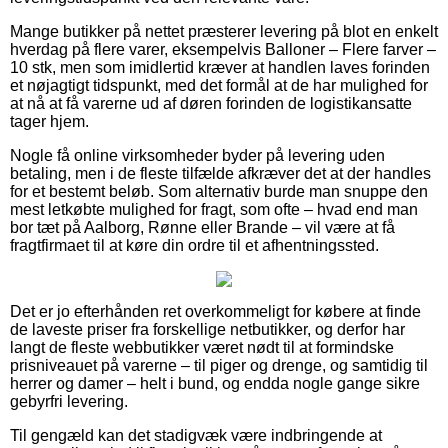
Mange butikker på nettet præsterer levering på blot en enkelt
hverdag på flere varer, eksempelvis Balloner – Flere farver –
10 stk, men som imidlertid kræver at handlen laves forinden
et nøjagtigt tidspunkt, med det formål at de har mulighed for
at nå at få varerne ud af døren forinden de logistikansatte
tager hjem.
Nogle få online virksomheder byder på levering uden
betaling, men i de fleste tilfælde afkræver det at der handles
for et bestemt beløb. Som alternativ burde man snuppe den
mest letkøbte mulighed for fragt, som ofte – hvad end man
bor tæt på Aalborg, Rønne eller Brande – vil være at få
fragtfirmaet til at køre din ordre til et afhentningssted.
Det er jo efterhånden ret overkommeligt for købere at finde
de laveste priser fra forskellige netbutikker, og derfor har
langt de fleste webbutikker været nødt til at formindske
prisniveauet på varerne – til piger og drenge, og samtidig til
herrer og damer – helt i bund, og endda nogle gange sikre
gebyrfri levering.
Til gengæld kan det stadigvæk være indbringende at