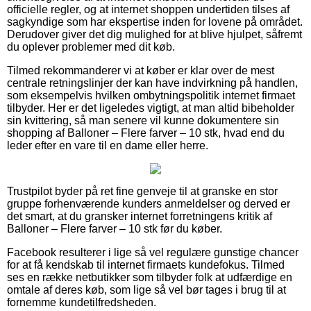
officielle regler, og at internet shoppen undertiden tilses af
sagkyndige som har ekspertise inden for lovene på området.
Derudover giver det dig mulighed for at blive hjulpet, såfremt
du oplever problemer med dit køb.
Tilmed rekommanderer vi at køber er klar over de mest
centrale retningslinjer der kan have indvirkning på handlen,
som eksempelvis hvilken ombytningspolitik internet firmaet
tilbyder. Her er det ligeledes vigtigt, at man altid bibeholder
sin kvittering, så man senere vil kunne dokumentere sin
shopping af Balloner – Flere farver – 10 stk, hvad end du
leder efter en vare til en dame eller herre.
Trustpilot byder på ret fine genveje til at granske en stor
gruppe forhenværende kunders anmeldelser og derved er
det smart, at du gransker internet forretningens kritik af
Balloner – Flere farver – 10 stk før du køber.
Facebook resulterer i lige så vel regulære gunstige chancer
for at få kendskab til internet firmaets kundefokus. Tilmed
ses en række netbutikker som tilbyder folk at udfærdige en
omtale af deres køb, som lige så vel bør tages i brug til at
fornemme kundetilfredsheden.