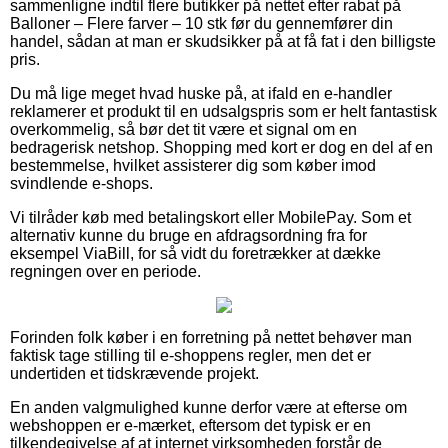
sammenligne indtil flere butikker på nettet efter rabat på
Balloner – Flere farver – 10 stk før du gennemfører din
handel, sådan at man er skudsikker på at få fat i den billigste
pris.
Du må lige meget hvad huske på, at ifald en e-handler
reklamerer et produkt til en udsalgspris som er helt fantastisk
overkommelig, så bør det tit være et signal om en
bedragerisk netshop. Shopping med kort er dog en del af en
bestemmelse, hvilket assisterer dig som køber imod
svindlende e-shops.
Vi tilråder køb med betalingskort eller MobilePay. Som et
alternativ kunne du bruge en afdragsordning fra for
eksempel ViaBill, for så vidt du foretrækker at dække
regningen over en periode.
Forinden folk køber i en forretning på nettet behøver man
faktisk tage stilling til e-shoppens regler, men det er
undertiden et tidskrævende projekt.
En anden valgmulighed kunne derfor være at efterse om
webshoppen er e-mærket, eftersom det typisk er en
tilkendegivelse af at internet virksomheden forstår de