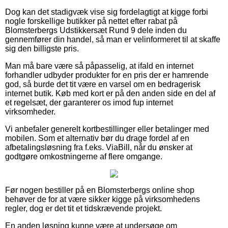
Dog kan det stadigvæk vise sig fordelagtigt at kigge forbi
nogle forskellige butikker på nettet efter rabat på
Blomsterbergs Udstikkersæt Rund 9 dele inden du
gennemfører din handel, så man er velinformeret til at skaffe
sig den billigste pris.
Man må bare være så påpasselig, at ifald en internet
forhandler udbyder produkter for en pris der er hamrende
god, så burde det tit være en varsel om en bedragerisk
internet butik. Køb med kort er på den anden side en del af
et regelsæt, der garanterer os imod fup internet
virksomheder.
Vi anbefaler generelt kortbestillinger eller betalinger med
mobilen. Som et alternativ bør du drage fordel af en
afbetalingsløsning fra f.eks. ViaBill, når du ønsker at
godtgøre omkostningerne af flere omgange.
Før nogen bestiller på en Blomsterbergs online shop
behøver de for at være sikker kigge på virksomhedens
regler, dog er det tit et tidskrævende projekt.
En anden løsning kunne være at undersøge om