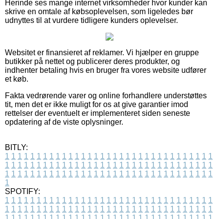
Herinde ses mange internet virksomheder hvor kunder kan
skrive en omtale af købsoplevelsen, som ligeledes bør
udnyttes til at vurdere tidligere kunders oplevelser.
Websitet er finansieret af reklamer. Vi hjælper en gruppe
butikker på nettet og publicerer deres produkter, og
indhenter betaling hvis en bruger fra vores website udfører
et køb.
Fakta vedrørende varer og online forhandlere understøttes
tit, men det er ikke muligt for os at give garantier imod
rettelser der eventuelt er implementeret siden seneste
opdatering af de viste oplysninger.
BITLY:
1
1
1
1
1
1
1
1
1
1
1
1
1
1
1
1
1
1
1
1
1
1
1
1
1
1
1
1
1
1
1
1
1
1
1
1
1
1
1
1
1
1
1
1
1
1
1
1
1
1
1
1
1
1
1
1
1
1
1
1
1
1
1
1
1
1
1
1
1
1
1
1
1
1
1
1
1
1
1
1
1
1
1
1
1
1
1
1
1
1
1
1
1
1
1
1
1
1
1
1
SPOTIFY:
1
1
1
1
1
1
1
1
1
1
1
1
1
1
1
1
1
1
1
1
1
1
1
1
1
1
1
1
1
1
1
1
1
1
1
1
1
1
1
1
1
1
1
1
1
1
1
1
1
1
1
1
1
1
1
1
1
1
1
1
1
1
1
1
1
1
1
1
1
1
1
1
1
1
1
1
1
1
1
1
1
1
1
1
1
1
1
1
1
1
1
1
1
1
1
1
1
1
1