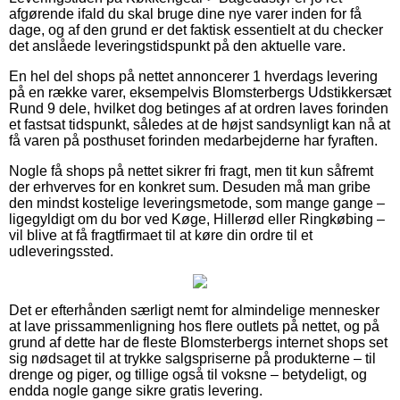
afgørende ifald du skal bruge dine nye varer inden for få
dage, og af den grund er det faktisk essentielt at du checker
det anslåede leveringstidspunkt på den aktuelle vare.
En hel del shops på nettet annoncerer 1 hverdags levering
på en række varer, eksempelvis Blomsterbergs Udstikkersæt
Rund 9 dele, hvilket dog betinges af at ordren laves forinden
et fastsat tidspunkt, således at de højst sandsynligt kan nå at
få varen på posthuset forinden medarbejderne har fyraften.
Nogle få shops på nettet sikrer fri fragt, men tit kun såfremt
der erhverves for en konkret sum. Desuden må man gribe
den mindst kostelige leveringsmetode, som mange gange –
ligegyldigt om du bor ved Køge, Hillerød eller Ringkøbing –
vil blive at få fragtfirmaet til at køre din ordre til et
udleveringssted.
Det er efterhånden særligt nemt for almindelige mennesker
at lave prissammenligning hos flere outlets på nettet, og på
grund af dette har de fleste Blomsterbergs internet shops set
sig nødsaget til at trykke salgspriserne på produkterne – til
drenge og piger, og tillige også til voksne – betydeligt, og
endda nogle gange sikre gratis levering.