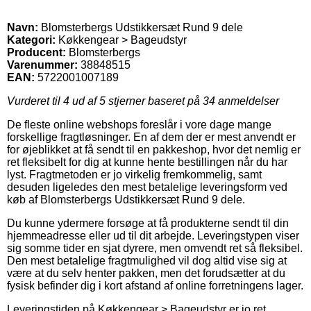
Navn:
Blomsterbergs Udstikkersæt Rund 9 dele
Kategori:
Køkkengear > Bageudstyr
Producent:
Blomsterbergs
Varenummer:
38848515
EAN:
5722001007189
Vurderet til
4
ud af 5 stjerner baseret på
34
anmeldelser
De fleste online webshops foreslår i vore dage mange
forskellige fragtløsninger. En af dem der er mest anvendt er
for øjeblikket at få sendt til en pakkeshop, hvor det nemlig er
ret fleksibelt for dig at kunne hente bestillingen når du har
lyst. Fragtmetoden er jo virkelig fremkommelig, samt
desuden ligeledes den mest betalelige leveringsform ved
køb af Blomsterbergs Udstikkersæt Rund 9 dele.
Du kunne ydermere forsøge at få produkterne sendt til din
hjemmeadresse eller ud til dit arbejde. Leveringstypen viser
sig somme tider en sjat dyrere, men omvendt ret så fleksibel.
Den mest betalelige fragtmulighed vil dog altid vise sig at
være at du selv henter pakken, men det forudsætter at du
fysisk befinder dig i kort afstand af online forretningens lager.
Leveringstiden på Køkkengear > Bageudstyr er jo ret