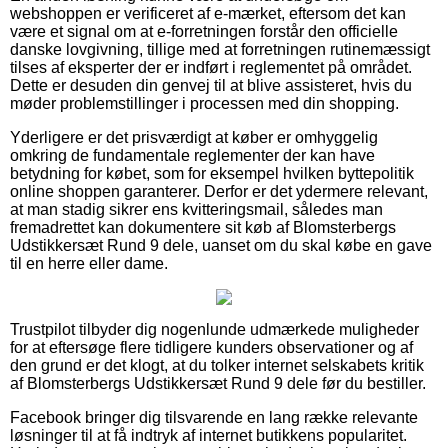
webshoppen er verificeret af e-mærket, eftersom det kan
være et signal om at e-forretningen forstår den officielle
danske lovgivning, tillige med at forretningen rutinemæssigt
tilses af eksperter der er indført i reglementet på området.
Dette er desuden din genvej til at blive assisteret, hvis du
møder problemstillinger i processen med din shopping.
Yderligere er det prisværdigt at køber er omhyggelig
omkring de fundamentale reglementer der kan have
betydning for købet, som for eksempel hvilken byttepolitik
online shoppen garanterer. Derfor er det ydermere relevant,
at man stadig sikrer ens kvitteringsmail, således man
fremadrettet kan dokumentere sit køb af Blomsterbergs
Udstikkersæt Rund 9 dele, uanset om du skal købe en gave
til en herre eller dame.
Trustpilot tilbyder dig nogenlunde udmærkede muligheder
for at eftersøge flere tidligere kunders observationer og af
den grund er det klogt, at du tolker internet selskabets kritik
af Blomsterbergs Udstikkersæt Rund 9 dele før du bestiller.
Facebook bringer dig tilsvarende en lang række relevante
løsninger til at få indtryk af internet butikkens popularitet.