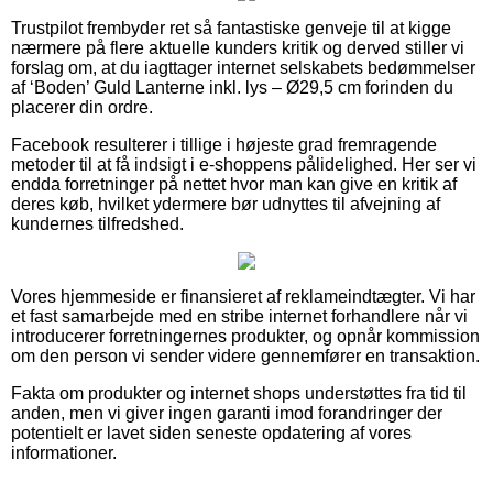
Trustpilot frembyder ret så fantastiske genveje til at kigge
nærmere på flere aktuelle kunders kritik og derved stiller vi
forslag om, at du iagttager internet selskabets bedømmelser
af ‘Boden’ Guld Lanterne inkl. lys – Ø29,5 cm forinden du
placerer din ordre.
Facebook resulterer i tillige i højeste grad fremragende
metoder til at få indsigt i e-shoppens pålidelighed. Her ser vi
endda forretninger på nettet hvor man kan give en kritik af
deres køb, hvilket ydermere bør udnyttes til afvejning af
kundernes tilfredshed.
Vores hjemmeside er finansieret af reklameindtægter. Vi har
et fast samarbejde med en stribe internet forhandlere når vi
introducerer forretningernes produkter, og opnår kommission
om den person vi sender videre gennemfører en transaktion.
Fakta om produkter og internet shops understøttes fra tid til
anden, men vi giver ingen garanti imod forandringer der
potentielt er lavet siden seneste opdatering af vores
informationer.