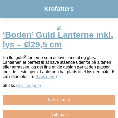
Krofatters
‘Boden’ Guld Lanterne inkl.
lys – Ø29,5 cm
En flot guldÂ lanterne som er lavet i metal og glas.
Lanternen er perfekt til at have stående udenfor på altanen
eller terrassen, og det fine enkle design gør at den passer
ind i de fleste hjem. Lanternen har plads til et lys der måler 6
cm i diameter – d
(Læs mere)
688
kr.
(Vis fragtpris)
Læs mere »
Køb nu »