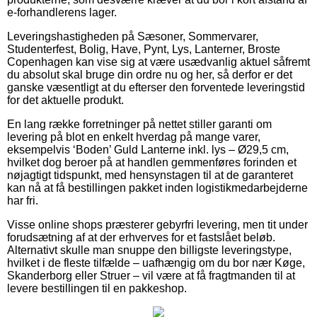
e-forhandlerens lager.
Leveringshastigheden på Sæsoner, Sommervarer,
Studenterfest, Bolig, Have, Pynt, Lys, Lanterner, Broste
Copenhagen kan vise sig at være usædvanlig aktuel såfremt
du absolut skal bruge din ordre nu og her, så derfor er det
ganske væsentligt at du efterser den forventede leveringstid
for det aktuelle produkt.
En lang række forretninger på nettet stiller garanti om
levering på blot en enkelt hverdag på mange varer,
eksempelvis ‘Boden’ Guld Lanterne inkl. lys – Ø29,5 cm,
hvilket dog beroer på at handlen gemmenføres forinden et
nøjagtigt tidspunkt, med hensynstagen til at de garanteret
kan nå at få bestillingen pakket inden logistikmedarbejderne
har fri.
Visse online shops præsterer gebyrfri levering, men tit under
forudsætning af at der erhverves for et fastslået beløb.
Alternativt skulle man snuppe den billigste leveringstype,
hvilket i de fleste tilfælde – uafhængig om du bor nær Køge,
Skanderborg eller Struer – vil være at få fragtmanden til at
levere bestillingen til en pakkeshop.