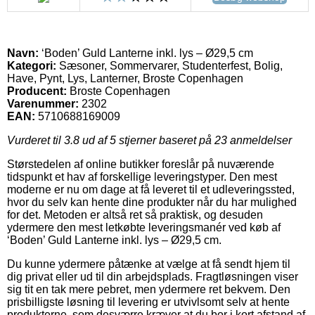
Navn:
‘Boden’ Guld Lanterne inkl. lys – Ø29,5 cm
Kategori:
Sæsoner, Sommervarer, Studenterfest, Bolig,
Have, Pynt, Lys, Lanterner, Broste Copenhagen
Producent:
Broste Copenhagen
Varenummer:
2302
EAN:
5710688169009
Vurderet til
3.8
ud af 5 stjerner baseret på
23
anmeldelser
Størstedelen af online butikker foreslår på nuværende
tidspunkt et hav af forskellige leveringstyper. Den mest
moderne er nu om dage at få leveret til et udleveringssted,
hvor du selv kan hente dine produkter når du har mulighed
for det. Metoden er altså ret så praktisk, og desuden
ydermere den mest letkøbte leveringsmanér ved køb af
‘Boden’ Guld Lanterne inkl. lys – Ø29,5 cm.
Du kunne ydermere påtænke at vælge at få sendt hjem til
dig privat eller ud til din arbejdsplads. Fragtløsningen viser
sig tit en tak mere pebret, men ydermere ret bekvem. Den
prisbilligste løsning til levering er utvivlsomt selv at hente
produkterne, som desværre kræver at du bor i kort afstand af