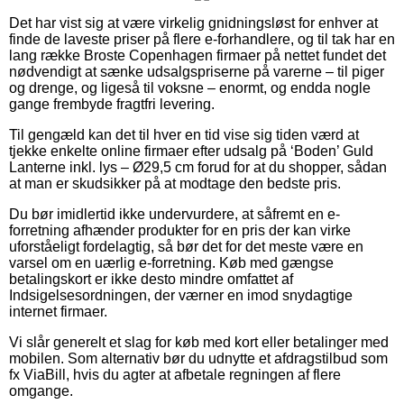
Det har vist sig at være virkelig gnidningsløst for enhver at
finde de laveste priser på flere e-forhandlere, og til tak har en
lang række Broste Copenhagen firmaer på nettet fundet det
nødvendigt at sænke udsalgspriserne på varerne – til piger
og drenge, og ligeså til voksne – enormt, og endda nogle
gange frembyde fragtfri levering.
Til gengæld kan det til hver en tid vise sig tiden værd at
tjekke enkelte online firmaer efter udsalg på ‘Boden’ Guld
Lanterne inkl. lys – Ø29,5 cm forud for at du shopper, sådan
at man er skudsikker på at modtage den bedste pris.
Du bør imidlertid ikke undervurdere, at såfremt en e-
forretning afhænder produkter for en pris der kan virke
uforståeligt fordelagtig, så bør det for det meste være en
varsel om en uærlig e-forretning. Køb med gængse
betalingskort er ikke desto mindre omfattet af
Indsigelsesordningen, der værner en imod snydagtige
internet firmaer.
Vi slår generelt et slag for køb med kort eller betalinger med
mobilen. Som alternativ bør du udnytte et afdragstilbud som
fx ViaBill, hvis du agter at afbetale regningen af flere
omgange.