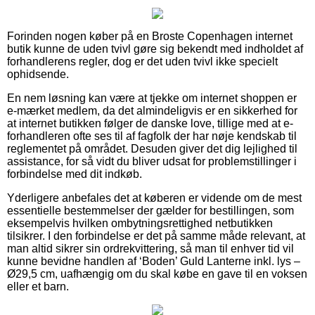
Forinden nogen køber på en Broste Copenhagen internet
butik kunne de uden tvivl gøre sig bekendt med indholdet af
forhandlerens regler, dog er det uden tvivl ikke specielt
ophidsende.
En nem løsning kan være at tjekke om internet shoppen er
e-mærket medlem, da det almindeligvis er en sikkerhed for
at internet butikken følger de danske love, tillige med at e-
forhandleren ofte ses til af fagfolk der har nøje kendskab til
reglementet på området. Desuden giver det dig lejlighed til
assistance, for så vidt du bliver udsat for problemstillinger i
forbindelse med dit indkøb.
Yderligere anbefales det at køberen er vidende om de mest
essentielle bestemmelser der gælder for bestillingen, som
eksempelvis hvilken ombytningsrettighed netbutikken
tilsikrer. I den forbindelse er det på samme måde relevant, at
man altid sikrer sin ordrekvittering, så man til enhver tid vil
kunne bevidne handlen af ‘Boden’ Guld Lanterne inkl. lys –
Ø29,5 cm, uafhængig om du skal købe en gave til en voksen
eller et barn.