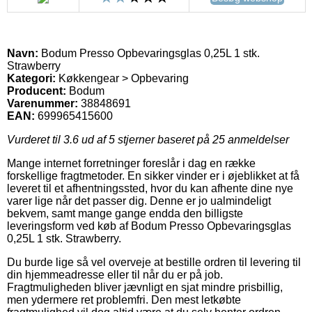
Navn:
Bodum Presso Opbevaringsglas 0,25L 1 stk.
Strawberry
Kategori:
Køkkengear > Opbevaring
Producent:
Bodum
Varenummer:
38848691
EAN:
699965415600
Vurderet til
3.6
ud af 5 stjerner baseret på
25
anmeldelser
Mange internet forretninger foreslår i dag en række
forskellige fragtmetoder. En sikker vinder er i øjeblikket at få
leveret til et afhentningssted, hvor du kan afhente dine nye
varer lige når det passer dig. Denne er jo ualmindeligt
bekvem, samt mange gange endda den billigste
leveringsform ved køb af Bodum Presso Opbevaringsglas
0,25L 1 stk. Strawberry.
Du burde lige så vel overveje at bestille ordren til levering til
din hjemmeadresse eller til når du er på job.
Fragtmuligheden bliver jævnligt en sjat mindre prisbillig,
men ydermere ret problemfri. Den mest letkøbte