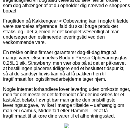
fragtmulighed vil dog altid være at du selv henter ordren,
som dog afhænger af at du opholder dig nærved e-shoppens
bopæl.
Fragttiden på Køkkengear > Opbevaring kan i nogle tilfælde
være særdeles afgørende ifald du skal bruge produktet
straks, og i det øjemed er det komplet væsentligt at man
undersøger den estimerede leveringstid ved den
vedkommende vare.
En række online firmaer garanterer dag-til-dag fragt på
mange varer, eksempelvis Bodum Presso Opbevaringsglas
0,25L 1 stk. Strawberry, men vær obs på at det er påkrævet
at bestillingen placeres tidligere end et besluttet tidspunkt,
så at de sandsynligvis kan nå at få pakken hen til
fragtfirmaet før logistikmedarbejderne tager hjem.
Nogle internet forhandlere lover levering uden omkostninger,
men for det meste er det forbeholdt når der indkøbes for et
fastslået beløb. I øvrigt bør man gribe den prisbilligste
leveringsudgave, hvilket i mange tilfælde – uafhængig om
man er i Aarhus, Middelfart eller Hammel – er at få
fragtfirmaet til at køre dine varer til et afhentningssted.