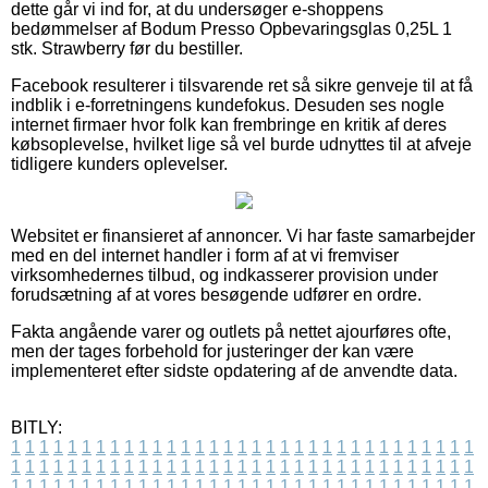
dette går vi ind for, at du undersøger e-shoppens
bedømmelser af Bodum Presso Opbevaringsglas 0,25L 1
stk. Strawberry før du bestiller.
Facebook resulterer i tilsvarende ret så sikre genveje til at få
indblik i e-forretningens kundefokus. Desuden ses nogle
internet firmaer hvor folk kan frembringe en kritik af deres
købsoplevelse, hvilket lige så vel burde udnyttes til at afveje
tidligere kunders oplevelser.
Websitet er finansieret af annoncer. Vi har faste samarbejder
med en del internet handler i form af at vi fremviser
virksomhedernes tilbud, og indkasserer provision under
forudsætning af at vores besøgende udfører en ordre.
Fakta angående varer og outlets på nettet ajourføres ofte,
men der tages forbehold for justeringer der kan være
implementeret efter sidste opdatering af de anvendte data.
BITLY:
1
1
1
1
1
1
1
1
1
1
1
1
1
1
1
1
1
1
1
1
1
1
1
1
1
1
1
1
1
1
1
1
1
1
1
1
1
1
1
1
1
1
1
1
1
1
1
1
1
1
1
1
1
1
1
1
1
1
1
1
1
1
1
1
1
1
1
1
1
1
1
1
1
1
1
1
1
1
1
1
1
1
1
1
1
1
1
1
1
1
1
1
1
1
1
1
1
1
1