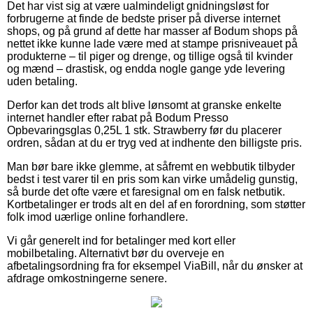
Det har vist sig at være ualmindeligt gnidningsløst for
forbrugerne at finde de bedste priser på diverse internet
shops, og på grund af dette har masser af Bodum shops på
nettet ikke kunne lade være med at stampe prisniveauet på
produkterne – til piger og drenge, og tillige også til kvinder
og mænd – drastisk, og endda nogle gange yde levering
uden betaling.
Derfor kan det trods alt blive lønsomt at granske enkelte
internet handler efter rabat på Bodum Presso
Opbevaringsglas 0,25L 1 stk. Strawberry før du placerer
ordren, sådan at du er tryg ved at indhente den billigste pris.
Man bør bare ikke glemme, at såfremt en webbutik tilbyder
bedst i test varer til en pris som kan virke umådelig gunstig,
så burde det ofte være et faresignal om en falsk netbutik.
Kortbetalinger er trods alt en del af en forordning, som støtter
folk imod uærlige online forhandlere.
Vi går generelt ind for betalinger med kort eller
mobilbetaling. Alternativt bør du overveje en
afbetalingsordning fra for eksempel ViaBill, når du ønsker at
afdrage omkostningerne senere.