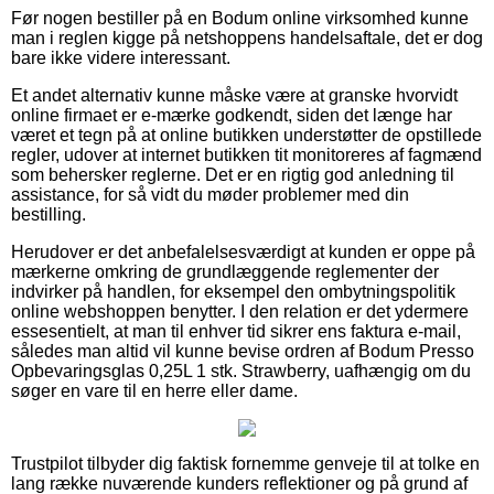
Før nogen bestiller på en Bodum online virksomhed kunne
man i reglen kigge på netshoppens handelsaftale, det er dog
bare ikke videre interessant.
Et andet alternativ kunne måske være at granske hvorvidt
online firmaet er e-mærke godkendt, siden det længe har
været et tegn på at online butikken understøtter de opstillede
regler, udover at internet butikken tit monitoreres af fagmænd
som behersker reglerne. Det er en rigtig god anledning til
assistance, for så vidt du møder problemer med din
bestilling.
Herudover er det anbefalelsesværdigt at kunden er oppe på
mærkerne omkring de grundlæggende reglementer der
indvirker på handlen, for eksempel den ombytningspolitik
online webshoppen benytter. I den relation er det ydermere
essesentielt, at man til enhver tid sikrer ens faktura e-mail,
således man altid vil kunne bevise ordren af Bodum Presso
Opbevaringsglas 0,25L 1 stk. Strawberry, uafhængig om du
søger en vare til en herre eller dame.
Trustpilot tilbyder dig faktisk fornemme genveje til at tolke en
lang række nuværende kunders reflektioner og på grund af