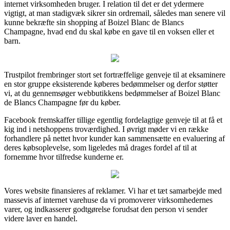
internet virksomheden bruger. I relation til det er det ydermere
vigtigt, at man stadigvæk sikrer sin ordremail, således man senere vil
kunne bekræfte sin shopping af Boizel Blanc de Blancs
Champagne, hvad end du skal købe en gave til en voksen eller et
barn.
Trustpilot frembringer stort set fortræffelige genveje til at eksaminere
en stor gruppe eksisterende køberes bedømmelser og derfor støtter
vi, at du gennemsøger webbutikkens bedømmelser af Boizel Blanc
de Blancs Champagne før du køber.
Facebook fremskaffer tillige egentlig fordelagtige genveje til at få et
kig ind i netshoppens troværdighed. I øvrigt møder vi en række
forhandlere på nettet hvor kunder kan sammensætte en evaluering af
deres købsoplevelse, som ligeledes må drages fordel af til at
fornemme hvor tilfredse kunderne er.
Vores website finansieres af reklamer. Vi har et tæt samarbejde med
massevis af internet varehuse da vi promoverer virksomhedernes
varer, og indkasserer godtgørelse forudsat den person vi sender
videre laver en handel.