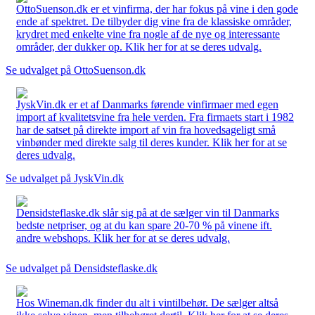
OttoSuenson.dk er et vinfirma, der har fokus på vine i den gode
ende af spektret. De tilbyder dig vine fra de klassiske områder,
krydret med enkelte vine fra nogle af de nye og interessante
områder, der dukker op. Klik her for at se deres udvalg.
Se udvalget på OttoSuenson.dk
JyskVin.dk er et af Danmarks førende vinfirmaer med egen
import af kvalitetsvine fra hele verden. Fra firmaets start i 1982
har de satset på direkte import af vin fra hovedsageligt små
vinbønder med direkte salg til deres kunder. Klik her for at se
deres udvalg.
Se udvalget på JyskVin.dk
Densidsteflaske.dk slår sig på at de sælger vin til Danmarks
bedste netpriser, og at du kan spare 20-70 % på vinene ift.
andre webshops. Klik her for at se deres udvalg.
Se udvalget på Densidsteflaske.dk
Hos Wineman.dk finder du alt i vintilbehør. De sælger altså