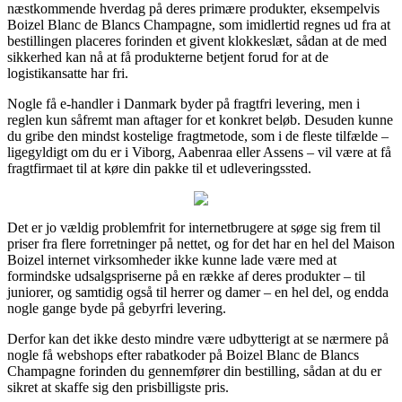
næstkommende hverdag på deres primære produkter, eksempelvis
Boizel Blanc de Blancs Champagne, som imidlertid regnes ud fra at
bestillingen placeres forinden et givent klokkeslæt, sådan at de med
sikkerhed kan nå at få produkterne betjent forud for at de
logistikansatte har fri.
Nogle få e-handler i Danmark byder på fragtfri levering, men i
reglen kun såfremt man aftager for et konkret beløb. Desuden kunne
du gribe den mindst kostelige fragtmetode, som i de fleste tilfælde –
ligegyldigt om du er i Viborg, Aabenraa eller Assens – vil være at få
fragtfirmaet til at køre din pakke til et udleveringssted.
Det er jo vældig problemfrit for internetbrugere at søge sig frem til
priser fra flere forretninger på nettet, og for det har en hel del Maison
Boizel internet virksomheder ikke kunne lade være med at
formindske udsalgspriserne på en række af deres produkter – til
juniorer, og samtidig også til herrer og damer – en hel del, og endda
nogle gange byde på gebyrfri levering.
Derfor kan det ikke desto mindre være udbytterigt at se nærmere på
nogle få webshops efter rabatkoder på Boizel Blanc de Blancs
Champagne forinden du gennemfører din bestilling, sådan at du er
sikret at skaffe sig den prisbilligste pris.