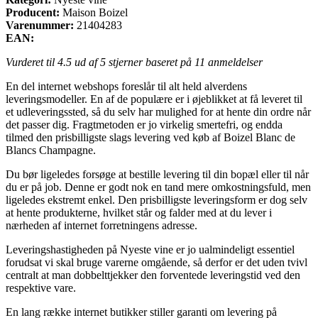
Producent:
Maison Boizel
Varenummer:
21404283
EAN:
Vurderet til
4.5
ud af 5 stjerner baseret på
11
anmeldelser
En del internet webshops foreslår til alt held alverdens
leveringsmodeller. En af de populære er i øjeblikket at få leveret til
et udleveringssted, så du selv har mulighed for at hente din ordre når
det passer dig. Fragtmetoden er jo virkelig smertefri, og endda
tilmed den prisbilligste slags levering ved køb af Boizel Blanc de
Blancs Champagne.
Du bør ligeledes forsøge at bestille levering til din bopæl eller til når
du er på job. Denne er godt nok en tand mere omkostningsfuld, men
ligeledes ekstremt enkel. Den prisbilligste leveringsform er dog selv
at hente produkterne, hvilket står og falder med at du lever i
nærheden af internet forretningens adresse.
Leveringshastigheden på Nyeste vine er jo ualmindeligt essentiel
forudsat vi skal bruge varerne omgående, så derfor er det uden tvivl
centralt at man dobbelttjekker den forventede leveringstid ved den
respektive vare.
En lang række internet butikker stiller garanti om levering på