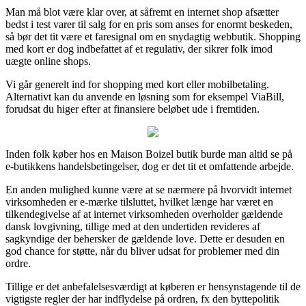
Man må blot være klar over, at såfremt en internet shop afsætter
bedst i test varer til salg for en pris som anses for enormt beskeden,
så bør det tit være et faresignal om en snydagtig webbutik. Shopping
med kort er dog indbefattet af et regulativ, der sikrer folk imod
uægte online shops.
Vi går generelt ind for shopping med kort eller mobilbetaling.
Alternativt kan du anvende en løsning som for eksempel ViaBill,
forudsat du higer efter at finansiere beløbet ude i fremtiden.
Inden folk køber hos en Maison Boizel butik burde man altid se på
e-butikkens handelsbetingelser, dog er det tit et omfattende arbejde.
En anden mulighed kunne være at se nærmere på hvorvidt internet
virksomheden er e-mærke tilsluttet, hvilket længe har været en
tilkendegivelse af at internet virksomheden overholder gældende
dansk lovgivning, tillige med at den undertiden revideres af
sagkyndige der behersker de gældende love. Dette er desuden en
god chance for støtte, når du bliver udsat for problemer med din
ordre.
Tillige er det anbefalelsesværdigt at køberen er hensynstagende til de
vigtigste regler der har indflydelse på ordren, fx den byttepolitik