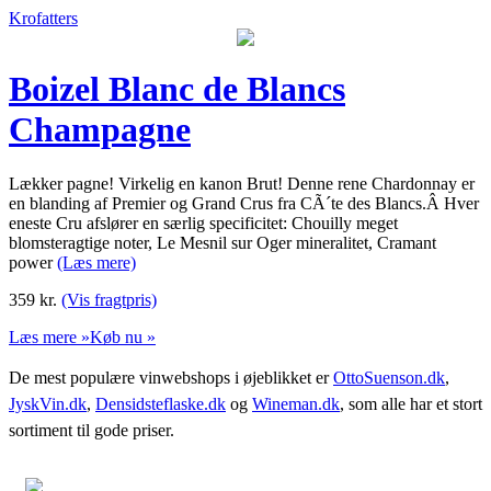
Krofatters
Boizel Blanc de Blancs
Champagne
Lækker pagne! Virkelig en kanon Brut! Denne rene Chardonnay er
en blanding af Premier og Grand Crus fra CÃ´te des Blancs.Â Hver
eneste Cru afslører en særlig specificitet: Chouilly meget
blomsteragtige noter, Le Mesnil sur Oger mineralitet, Cramant
power
(Læs mere)
359
kr.
(Vis fragtpris)
Læs mere »
Køb nu »
De mest populære vinwebshops i øjeblikket er
OttoSuenson.dk
,
JyskVin.dk
,
Densidsteflaske.dk
og
Wineman.dk
, som alle har et stort
sortiment til gode priser.