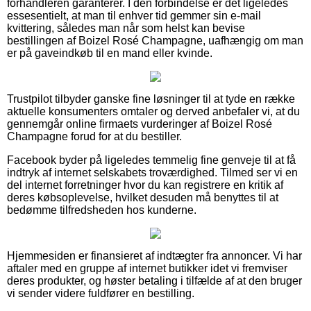
forhandleren garanterer. I den forbindelse er det ligeledes
essesentielt, at man til enhver tid gemmer sin e-mail
kvittering, således man når som helst kan bevise
bestillingen af Boizel Rosé Champagne, uafhængig om man
er på gaveindkøb til en mand eller kvinde.
Trustpilot tilbyder ganske fine løsninger til at tyde en række
aktuelle konsumenters omtaler og derved anbefaler vi, at du
gennemgår online firmaets vurderinger af Boizel Rosé
Champagne forud for at du bestiller.
Facebook byder på ligeledes temmelig fine genveje til at få
indtryk af internet selskabets troværdighed. Tilmed ser vi en
del internet forretninger hvor du kan registrere en kritik af
deres købsoplevelse, hvilket desuden må benyttes til at
bedømme tilfredsheden hos kunderne.
Hjemmesiden er finansieret af indtægter fra annoncer. Vi har
aftaler med en gruppe af internet butikker idet vi fremviser
deres produkter, og høster betaling i tilfælde af at den bruger
vi sender videre fuldfører en bestilling.