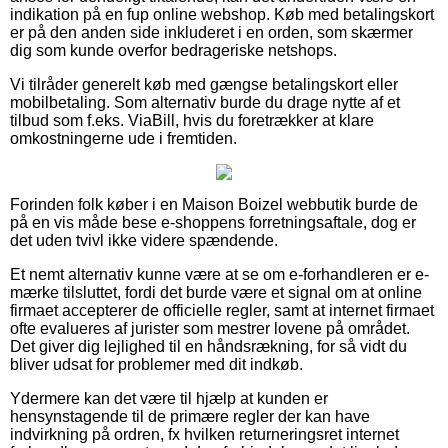
indikation på en fup online webshop. Køb med betalingskort
er på den anden side inkluderet i en orden, som skærmer
dig som kunde overfor bedrageriske netshops.
Vi tilråder generelt køb med gængse betalingskort eller
mobilbetaling. Som alternativ burde du drage nytte af et
tilbud som f.eks. ViaBill, hvis du foretrækker at klare
omkostningerne ude i fremtiden.
Forinden folk køber i en Maison Boizel webbutik burde de
på en vis måde bese e-shoppens forretningsaftale, dog er
det uden tvivl ikke videre spændende.
Et nemt alternativ kunne være at se om e-forhandleren er e-
mærke tilsluttet, fordi det burde være et signal om at online
firmaet accepterer de officielle regler, samt at internet firmaet
ofte evalueres af jurister som mestrer lovene på området.
Det giver dig lejlighed til en håndsrækning, for så vidt du
bliver udsat for problemer med dit indkøb.
Ydermere kan det være til hjælp at kunden er
hensynstagende til de primære regler der kan have
indvirkning på ordren, fx hvilken returneringsret internet