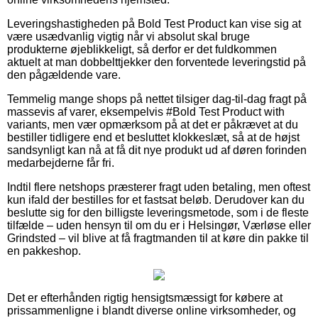
Leveringshastigheden på Bold Test Product kan vise sig at
være usædvanlig vigtig når vi absolut skal bruge
produkterne øjeblikkeligt, så derfor er det fuldkommen
aktuelt at man dobbelttjekker den forventede leveringstid på
den pågældende vare.
Temmelig mange shops på nettet tilsiger dag-til-dag fragt på
massevis af varer, eksempelvis #Bold Test Product with
variants, men vær opmærksom på at det er påkrævet at du
bestiller tidligere end et besluttet klokkeslæt, så at de højst
sandsynligt kan nå at få dit nye produkt ud af døren forinden
medarbejderne får fri.
Indtil flere netshops præsterer fragt uden betaling, men oftest
kun ifald der bestilles for et fastsat beløb. Derudover kan du
beslutte sig for den billigste leveringsmetode, som i de fleste
tilfælde – uden hensyn til om du er i Helsingør, Værløse eller
Grindsted – vil blive at få fragtmanden til at køre din pakke til
en pakkeshop.
Det er efterhånden rigtig hensigtsmæssigt for købere at
prissammenligne i blandt diverse online virksomheder, og