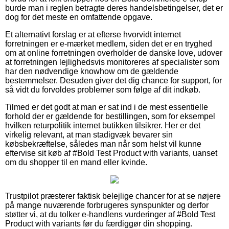
burde man i reglen betragte deres handelsbetingelser, det er
dog for det meste en omfattende opgave.
Et alternativt forslag er at efterse hvorvidt internet
forretningen er e-mærket medlem, siden det er en tryghed
om at online forretningen overholder de danske love, udover
at forretningen lejlighedsvis monitoreres af specialister som
har den nødvendige knowhow om de gældende
bestemmelser. Desuden giver det dig chance for support, for
så vidt du forvoldes problemer som følge af dit indkøb.
Tilmed er det godt at man er sat ind i de mest essentielle
forhold der er gældende for bestillingen, som for eksempel
hvilken returpolitik internet butikken tilsikrer. Her er det
virkelig relevant, at man stadigvæk bevarer sin
købsbekræftelse, således man når som helst vil kunne
eftervise sit køb af #Bold Test Product with variants, uanset
om du shopper til en mand eller kvinde.
Trustpilot præsterer faktisk belejlige chancer for at se nøjere
på mange nuværende forbrugeres synspunkter og derfor
støtter vi, at du tolker e-handlens vurderinger af #Bold Test
Product with variants før du færdiggør din shopping.