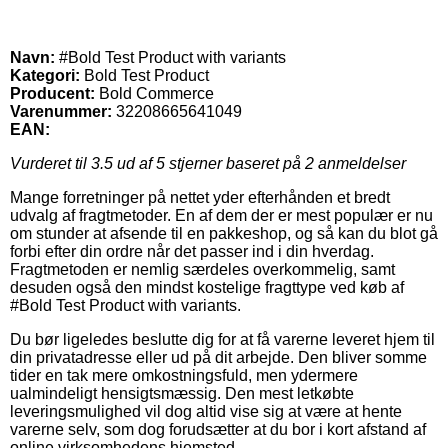
Navn:
#Bold Test Product with variants
Kategori:
Bold Test Product
Producent:
Bold Commerce
Varenummer:
32208665641049
EAN:
Vurderet til
3.5
ud af 5 stjerner baseret på
2
anmeldelser
Mange forretninger på nettet yder efterhånden et bredt
udvalg af fragtmetoder. En af dem der er mest populær er nu
om stunder at afsende til en pakkeshop, og så kan du blot gå
forbi efter din ordre når det passer ind i din hverdag.
Fragtmetoden er nemlig særdeles overkommelig, samt
desuden også den mindst kostelige fragttype ved køb af
#Bold Test Product with variants.
Du bør ligeledes beslutte dig for at få varerne leveret hjem til
din privatadresse eller ud på dit arbejde. Den bliver somme
tider en tak mere omkostningsfuld, men ydermere
ualmindeligt hensigtsmæssig. Den mest letkøbte
leveringsmulighed vil dog altid vise sig at være at hente
varerne selv, som dog forudsætter at du bor i kort afstand af
online virksomhedens hjemsted.