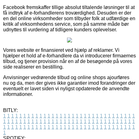
Facebook fremskaffer tillige absolut tiltalende løsninger til at
få indtryk af e-forhandlerens troværdighed. Desuden er der
en del online virksomheder som tilbyder folk at udfærdige en
kritik af virksomhedens service, som på samme måde bør
udnyttes til vurdering af tidligere kunders oplevelser.
Vores website er finansieret ved hjælp af reklamer. Vi
hjælper et hold af e-forhandlere da vi introducerer firmaernes
tilbud, og tjener provision når en af de besøgende på vores
side realiserer en bestilling.
Anvisninger vedrørende tilbud og online shops ajourføres
nu og da, men der gives ikke garantier imod forandringer der
eventuelt er lavet siden vi nyligst opdaterede de anvendte
informationer.
BITLY:
1
1
1
1
1
1
1
1
1
1
1
1
1
1
1
1
1
1
1
1
1
1
1
1
1
1
1
1
1
1
1
1
1
1
1
1
1
1
1
1
1
1
1
1
1
1
1
1
1
1
1
1
1
1
1
1
1
1
1
1
1
1
1
1
1
1
1
1
1
1
1
1
1
1
1
1
1
1
1
1
1
1
1
1
1
1
1
1
1
1
1
1
1
1
1
1
1
1
1
1
SPOTIFY: