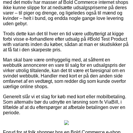
med det motiv har masser af Bold Commerce internet shops
ikke kunne slippe for at nedsætte udsalgspriserne på deres
varer – til piger og drenge, og ligeledes også til mænd og
kvinder – helt i bund, og endda nogle gange love levering
uden gebyr.
Trods dette kan det til hver en tid være udbytterigt at kigge
forbi visse e-forhandlere efter udsalg på #Bold Test Product
with variants inden du køber, sådan at man er skudsikker på
at få fat i den skarpeste pris.
Man skal bare være omhyggelig med, at såfremt en
webbutik annoncerer en vare til salg for en udsalgspris der
virker utrolig tiltalende, kan det tit være et faresignal om en
svindel webbutik. Handler med kort er på den anden side
omfavnet af en vedtægt, som redder dig som kunde overfor
uærlige online shops.
Generelt slår vi et slag for køb med kort eller mobilbetaling.
Som alternativ bør du udnytte en løsning som fx ViaBill, i
tilfælde af at du efterspørger at afbetale betalingen over en
periode.
Forud for at folk shopper hos en Bold Commerce e-shop