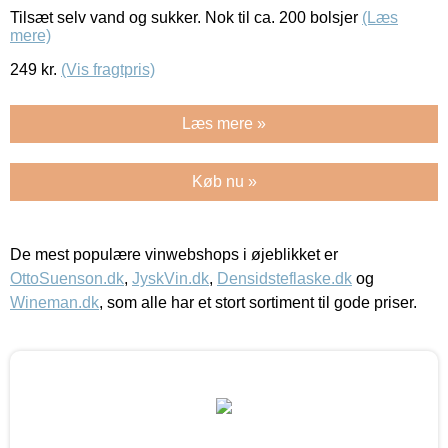
Tilsæt selv vand og sukker. Nok til ca. 200 bolsjer
(Læs
mere)
249
kr.
(Vis fragtpris)
Læs mere »
Køb nu »
De mest populære vinwebshops i øjeblikket er
OttoSuenson.dk
,
JyskVin.dk
,
Densidsteflaske.dk
og
Wineman.dk
, som alle har et stort sortiment til gode priser.