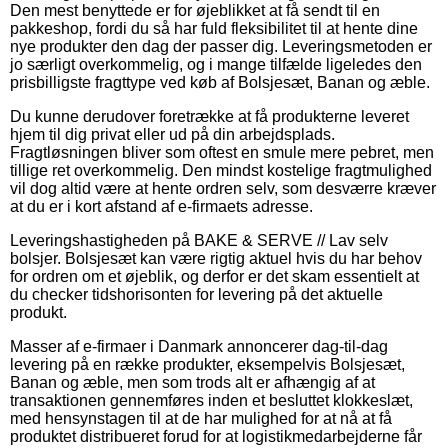
Den mest benyttede er for øjeblikket at få sendt til en
pakkeshop, fordi du så har fuld fleksibilitet til at hente dine
nye produkter den dag der passer dig. Leveringsmetoden er
jo særligt overkommelig, og i mange tilfælde ligeledes den
prisbilligste fragttype ved køb af Bolsjesæt, Banan og æble.
Du kunne derudover foretrække at få produkterne leveret
hjem til dig privat eller ud på din arbejdsplads.
Fragtløsningen bliver som oftest en smule mere pebret, men
tillige ret overkommelig. Den mindst kostelige fragtmulighed
vil dog altid være at hente ordren selv, som desværre kræver
at du er i kort afstand af e-firmaets adresse.
Leveringshastigheden på BAKE & SERVE // Lav selv
bolsjer. Bolsjesæt kan være rigtig aktuel hvis du har behov
for ordren om et øjeblik, og derfor er det skam essentielt at
du checker tidshorisonten for levering på det aktuelle
produkt.
Masser af e-firmaer i Danmark annoncerer dag-til-dag
levering på en række produkter, eksempelvis Bolsjesæt,
Banan og æble, men som trods alt er afhængig af at
transaktionen gennemføres inden et besluttet klokkeslæt,
med hensynstagen til at de har mulighed for at nå at få
produktet distribueret forud for at logistikmedarbejderne får