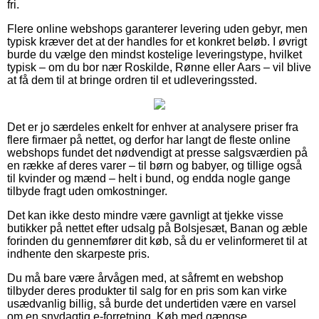
fri.
Flere online webshops garanterer levering uden gebyr, men
typisk kræver det at der handles for et konkret beløb. I øvrigt
burde du vælge den mindst kostelige leveringstype, hvilket
typisk – om du bor nær Roskilde, Rønne eller Aars – vil blive
at få dem til at bringe ordren til et udleveringssted.
Det er jo særdeles enkelt for enhver at analysere priser fra
flere firmaer på nettet, og derfor har langt de fleste online
webshops fundet det nødvendigt at presse salgsværdien på
en række af deres varer – til børn og babyer, og tillige også
til kvinder og mænd – helt i bund, og endda nogle gange
tilbyde fragt uden omkostninger.
Det kan ikke desto mindre være gavnligt at tjekke visse
butikker på nettet efter udsalg på Bolsjesæt, Banan og æble
forinden du gennemfører dit køb, så du er velinformeret til at
indhente den skarpeste pris.
Du må bare være årvågen med, at såfremt en webshop
tilbyder deres produkter til salg for en pris som kan virke
usædvanlig billig, så burde det undertiden være en varsel
om en snydagtig e-forretning. Køb med gængse