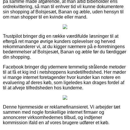
på samme måde afgørende, at man altid bibeholder ens
ordrekvittering, så man til enhver tid vil kunne dokumentere
sin shopping af Bolsjesæt, Banan og æble, uden hensyn til
om man shopper til en kvinde eller mand.
Trustpilot bringer dig en række værdifulde løsninger til at
eftergå ret mange øvrige kunders oplevelser og herved
rekommanderer vi, at du kigger nærmere på e-forretningens
bedømmelser af Bolsjesæt, Banan og æble før du færdiggør
din shopping.
Facebook bringer dig ydermere temmelig strålende metoder
til at få et kig ind i netshoppens kundetilfredshed. Her møder
vi mange internet foretagender hvor kunder kan notere en
evaluering af deres køb, som ligeledes kan drages fordel af
til at afveje tilfredsheden hos kunderne.
Denne hjemmeside er reklamefinansieret. Vi arbejder tæt
sammen med nogle forskellige internet firmaer og
annoncerer virksomhedernes tilbud, og indtjener
kommission ifald en af vores brugere udfører et køb.