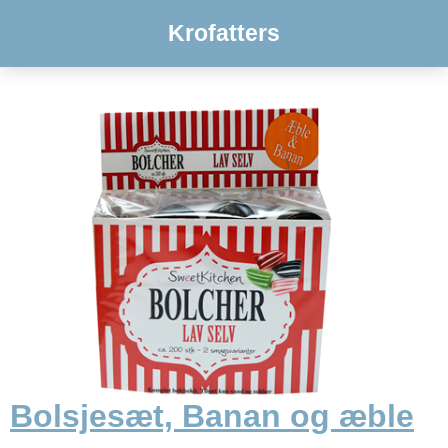
Krofatters
Bolsjesæt, Banan og æble