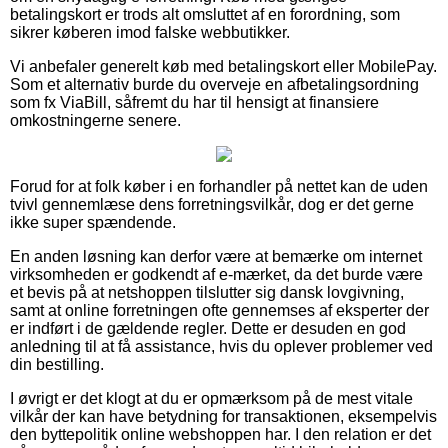
betalingskort er trods alt omsluttet af en forordning, som
sikrer køberen imod falske webbutikker.
Vi anbefaler generelt køb med betalingskort eller MobilePay.
Som et alternativ burde du overveje en afbetalingsordning
som fx ViaBill, såfremt du har til hensigt at finansiere
omkostningerne senere.
Forud for at folk køber i en forhandler på nettet kan de uden
tvivl gennemlæse dens forretningsvilkår, dog er det gerne
ikke super spændende.
En anden løsning kan derfor være at bemærke om internet
virksomheden er godkendt af e-mærket, da det burde være
et bevis på at netshoppen tilslutter sig dansk lovgivning,
samt at online forretningen ofte gennemses af eksperter der
er indført i de gældende regler. Dette er desuden en god
anledning til at få assistance, hvis du oplever problemer ved
din bestilling.
I øvrigt er det klogt at du er opmærksom på de mest vitale
vilkår der kan have betydning for transaktionen, eksempelvis
den byttepolitik online webshoppen har. I den relation er det