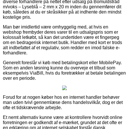
diverse forhandlere på nettet efter udsalg på Bomuldstråd
m/voks – Lyseblå – 2 mm x 20 m inden du gennemfører dit
køb, således at du er skråsikker på at indhente den mindst
kostelige pris.
Man bør imidlertid være omhyggelig med, at hvis en
webshop frembyder deres varer til en udsalgspris som er
kolossalt letkøbt, så kan det undertiden være et fingerpeg
om en bedragerisk internet butik. Handler med kort er trods
alt indbefattet af et regulativ, som redder en imod falske e-
forhandlere.
Generelt foreslår vi køb med betalingskort eller MobilePay.
Som en anden løsning kunne du overveje et tilbud som
eksempelvis ViaBill, hvis du foretrækker at betale betalingen
over en periode.
Forud for at nogen køber hos en internet handler behøver
man uden tvivl gennemlæse dens handelsvilkår, dog er det
ofte et tidskrævende arbejde.
Et nemt alternativ kunne være at kontrollere hvorvidt online
forretningen er godkendt af e-mærket, grundet at det ofte er
en erklæring om at internet selskabet forstår dansk