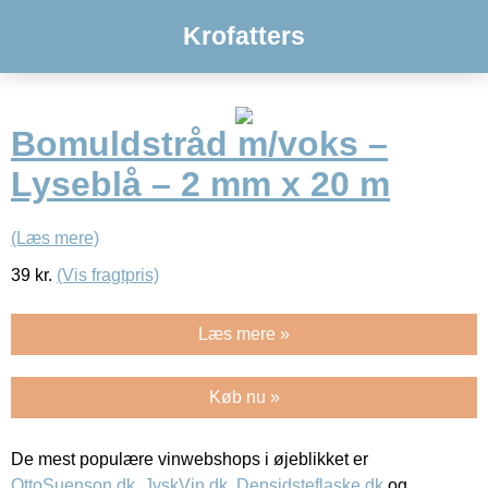
Krofatters
Bomuldstråd m/voks –
Lyseblå – 2 mm x 20 m
(Læs mere)
39
kr.
(Vis fragtpris)
Læs mere »
Køb nu »
De mest populære vinwebshops i øjeblikket er
OttoSuenson.dk
,
JyskVin.dk
,
Densidsteflaske.dk
og