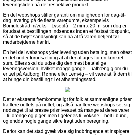
leveringstiden på det respektive produkt.
En del webshops stiller garanti om muligheden for dag-til-
dag levering på de fleste varenumre, eksempelvis
Bomuldstråd m/voks – Lyseblå – 2 mm x 20 m, som dog er
forudsat at bestillingen indsendes inden et fastsat tidspunkt,
så at de højst sandsynligt kan nå at få varen betjent før
medarbejderne har fri.
En hel del webshops yder levering uden betaling, men oftest
er det under forudsætning af at der aftages for en konkret
sum. Ellers skal du udse dig den mest betalelige
leveringsversion, hvilket mange gange – uafhængig om du
er tæt på Aalborg, Rønne eller Lemvig – vil være at få dem til
at bringe din bestilling til et afhentningssted.
Det er ekstremt fremkommeligt for folk at sammenligne priser
fra flere outlets på nettet, og altså har flere webshops set sig
nødsaget til at presse prisniveauet på mange af deres varer
– til drenge og piger, men ligeledes til voksne – helt i bund,
og endda nogle gange sikre fragt uden beregning.
Derfor kan det stadigvæk vise sig indbringende at inspicere