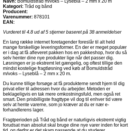
Navn:
Bomuldstråd m/voks – Lyseblå – 2 mm x 20 m
Kategori:
Tråd og bånd
Producent:
Varenummer:
878101
EAN:
Vurderet til
4.8
ud af 5 stjerner baseret på
38
anmeldelser
En lang række internet foretagender foreslår til alt held
mange forskellige leveringsformer. En der er meget populær
er i dag at få afleveret pakken hos en pakkeshop, hvor du så
selv henter dine nye produkter lige når det passer dig.
Løsningen er jo ekstremt let gængelig, og oftest tillige den
mindst kostelige fragtløsning ved køb af Bomuldstråd
m/voks – Lyseblå – 2 mm x 20 m.
Du kunne tillige forsøge at få produkterne sendt hjem til dig
privat eller til adressen hvor du arbejder. Metoden er
beklageligvis en tak mere omkostningsfuld, men også ret
smart. Den prisbilligste fragttype vil dog til enhver tid være
selv at hente varerne, som jo kræver at du er nær e-
forhandlerens lager.
Fragtperioden på Tråd og bånd er naturligvis ekstremt vigtig
forudsat man absolut skal bruge dine nye varer inden for kort
tid, og derfor er det skam passende at du studerer