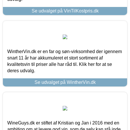
Se udvalget på VinTilKostpris.dk
WintherVin.dk er en far og søn-virksomhed der igennem
snart 11 år har akkumuleret et stort sortiment af
kvalitetsvin til priser alle har råd til. Klik her for at se
deres udvalg.
Se udvalget på WintherVin.dk
WineGuys.dk er stiftet af Kristian og Jan i 2016 med en
ambition om at levere god vin, som de selv kan stå inde