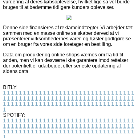
vurdering af deres købsoplevelse, hvilket lige så vel burde
bruges til at bedømme tidligere kunders oplevelser.
Denne side finansieres af reklameindtægter. Vi arbejder tæt
sammen med en masse online selskaber derved at vi
præsenterer virksomhedernes varer, og høster godtgørelse
om en bruger fra vores side foretager en bestilling.
Data om produkter og online shops værnes om fra tid til
anden, men vi kan desværre ikke garantere imod rettelser
der potentielt er udarbejdet efter seneste opdatering af
sidens data.
BITLY:
1
1
1
1
1
1
1
1
1
1
1
1
1
1
1
1
1
1
1
1
1
1
1
1
1
1
1
1
1
1
1
1
1
1
1
1
1
1
1
1
1
1
1
1
1
1
1
1
1
1
1
1
1
1
1
1
1
1
1
1
1
1
1
1
1
1
1
1
1
1
1
1
1
1
1
1
1
1
1
1
1
1
1
1
1
1
1
1
1
1
1
1
1
1
1
1
1
1
1
1
SPOTIFY:
1
1
1
1
1
1
1
1
1
1
1
1
1
1
1
1
1
1
1
1
1
1
1
1
1
1
1
1
1
1
1
1
1
1
1
1
1
1
1
1
1
1
1
1
1
1
1
1
1
1
1
1
1
1
1
1
1
1
1
1
1
1
1
1
1
1
1
1
1
1
1
1
1
1
1
1
1
1
1
1
1
1
1
1
1
1
1
1
1
1
1
1
1
1
1
1
1
1
1
1