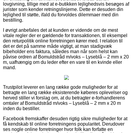
lovgivning, tillige med at e-butikken lejlighedsvis besøges af
jurister som kender retningslinjerne. Dette er desuden din
lejlighed til støtte, ifald du forvoldes dilemmaer med din
bestilling.
I øvrigt anbefales det at kunden er vidende om de mest
vitale regler der er gældende for transaktionen, til eksempel
den returpolitik online forretningen kører med. I relation til
det er det på samme måde vigtigt, at man stadigvæk
bibeholder ens faktura, således man når som helst kan
påvise ordren af Bomuldstråd m/voks – Lyseblå – 2 mm x 20
m, uafhængig om du leder efter en vare til en kvinde eller
mand.
Trustpilot leverer en lang række gode muligheder for at
betragte en lang række eksisterende køberes oplevelser og
herved stiller vi forslag om, at du betragter e-forhandlerens
omtaler af Bomuldstråd m/voks – Lyseblå – 2 mm x 20 m
inden du bestiller.
Facebook fremskaffer desuden rigtig sikre muligheder for at
få kendskab til online forretningens popularitet. Derudover
ses nogle online forretninger hvor folk kan forfatte en