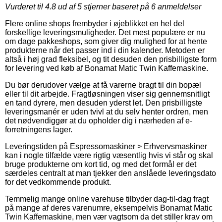
Vurderet til
4.8
ud af 5 stjerner baseret på
6
anmeldelser
Flere online shops frembyder i øjeblikket en hel del
forskellige leveringsmuligheder. Det mest populære er nu
om dage pakkeshops, som giver dig mulighed for at hente
produkterne når det passer ind i din kalender. Metoden er
altså i høj grad fleksibel, og tit desuden den prisbilligste form
for levering ved køb af Bonamat Matic Twin Kaffemaskine.
Du bør derudover vælge at få varerne bragt til din bopæl
eller til dit arbejde. Fragtløsningen viser sig gennemsnitligt
en tand dyrere, men desuden yderst let. Den prisbilligste
leveringsmanér er uden tvivl at du selv henter ordren, men
det nødvendiggør at du opholder dig i nærheden af e-
forretningens lager.
Leveringstiden på Espressomaskiner > Erhvervsmaskiner
kan i nogle tilfælde være rigtig væsentlig hvis vi står og skal
bruge produkterne om kort tid, og med det formål er det
særdeles centralt at man tjekker den anslåede leveringsdato
for det vedkommende produkt.
Temmelig mange online varehuse tilbyder dag-til-dag fragt
på mange af deres varenumre, eksempelvis Bonamat Matic
Twin Kaffemaskine, men vær vagtsom da det stiller krav om