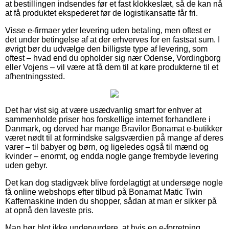
at bestillingen indsendes før et fast klokkeslæt, så de kan nå
at få produktet ekspederet før de logistikansatte får fri.
Visse e-firmaer yder levering uden betaling, men oftest er
det under betingelse af at der erhverves for en fastsat sum. I
øvrigt bør du udvælge den billigste type af levering, som
oftest – hvad end du opholder sig nær Odense, Vordingborg
eller Vojens – vil være at få dem til at køre produkterne til et
afhentningssted.
Det har vist sig at være usædvanlig smart for enhver at
sammenholde priser hos forskellige internet forhandlere i
Danmark, og derved har mange Bravilor Bonamat e-butikker
været nødt til at formindske salgsværdien på mange af deres
varer – til babyer og børn, og ligeledes også til mænd og
kvinder – enormt, og endda nogle gange frembyde levering
uden gebyr.
Det kan dog stadigvæk blive fordelagtigt at undersøge nogle
få online webshops efter tilbud på Bonamat Matic Twin
Kaffemaskine inden du shopper, sådan at man er sikker på
at opnå den laveste pris.
Man bør blot ikke undervurdere, at hvis en e-forretning