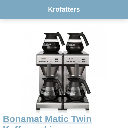
Krofatters
Bonamat Matic Twin