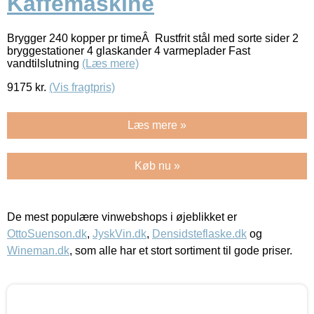
Kaffemaskine
Brygger 240 kopper pr timeÂ Rustfrit stål med sorte sider 2
bryggestationer 4 glaskander 4 varmeplader Fast
vandtilslutning
(Læs mere)
9175
kr.
(Vis fragtpris)
Læs mere »
Køb nu »
De mest populære vinwebshops i øjeblikket er
OttoSuenson.dk
,
JyskVin.dk
,
Densidsteflaske.dk
og
Wineman.dk
, som alle har et stort sortiment til gode priser.