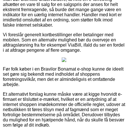
afsætter en vare til salg for en salgspris der anses for helt
ekstremt fremragende, så burde det mange gange være en
indikator for en uærlig internet handler. Handler med kort er
imidlertid omsluttet af en ordning, som støtter folk imod
falske internet selskaber.
Vi foreslår generelt kortbestillinger eller betalinger med
mobilen. Som en alternativ mulighed bør du overveje en
afdragsløsning fra for eksempel ViaBill, ifald du ser en fordel
i at afdrage pengene af flere omgange.
Før folk køber i en Bravilor Bonamat e-shop kunne de ideelt
set gøre sig bekendt med indholdet af shoppens
forretningsvilkår, men det er almindeligvis et omfattende
arbejde.
Et alternativt forslag kunne måske være at kigge hvorvidt e-
firmaet er tilsluttet e-mærket, hvilket er en antydning af at
internet shoppen imødekommer de officielle regler, udover at
netbutikken tit føres tilsyn med af fagmænd som er meget
fortrolige bestemmelserne på området. Derudover tilbydes
du mulighed for en hjælpende hånd, når du skulle få besvær
som følge af dit indkøb.