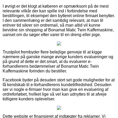
I øvrigt er det klogt at køberen er opmærksom på de mest
relevante vilkår der kan spille ind i forbindelse med
bestillingen, til eksempel den bytteret online firmaet benytter.
I den sammenhæng er det samtidig relevant, at man til
enhver tid sikrer sin ordremail, så man altid vil kunne
bevidne sin shopping af Bonamat Matic Twin Kaffemaskine,
uanset om du søger efter varer til en dreng eller pige.
Trustpilot frembyder flere belejlige genveje til at kigge
nærmere på ganske mange øvrige kunders evalueringer og
på grund af dette er det smart, at du evaluerer e-
forhandlerens bedømmelser af Bonamat Matic Twin
Kaffemaskine forinden du bestiller.
Facebook byder på desuden stort set gode muligheder for at
få kendskab til e-forhandlerens kundetilfredshed. Desuden
ser vi nogle e-firmaer hvor man kan give en evaluering af
ordreforløbet, hvilket lige så vel kan udnyttes til at afveje
tidligere kunders oplevelser.
Dette website er finansieret af indtægter fra reklamer. Vi