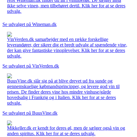
Hos Wineman.dk finder du alt i vintilbehør. De sælger altså
ikke selve vinen, men tilbehøret dertil. Klik her for at se deres
udvalg.
Se udvalget på Wineman.dk
VinVerden.dk samarbejder med en række forskellige
leverandører, der sikrer dig et bredt udvalg af spændende vine,
der kan give fantastiske vinoplevelser. Klik her for at se deres
udvalg.
Se udvalget på VinVerden.dk
BuusVine.dk slår sig på at blive drevet ud fra sunde og
gennemskuelige købmandsprincipper, og levere god vin til
prisen. De finder deres vine hos mindre vinhuse/gårde
hovedsalig i Frankrig og i Italien. Klik her for at se deres
udvalg.
Se udvalget på BuusVine.dk
Mikkeller.dk er kendt for deres øl, men de sælger også vin og
anden spiritus. Klik her for at se deres udvalg.