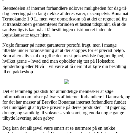
Størstedelen af internet forhandlere udlover muligheden for dag-til-
dag levering på en lang række af deres varer, eksempelvis Bonamat
Termokande 1,9 L, men vær opmærksom på at det er regnet ud fra
at transaktionen gennemføres forinden et fastsat tidspunkt, så at de
sandsynligvis kan nå at få bestillingen distribueret inden de
logistikansatte tager hjem.
Nogle firmaer på nettet garanterer portofri fragt, men i mange
tilfælde under forudsætning af at der shoppes for et præcist beløb.
Som alternativ skal du gribe den mest prisbevidste fragtmulighed,
hvilket gerne – hvad end man opholder sig tæt på Holstebro,
Sønderborg eller Nivå – vil være at få dem til at køre din bestilling
til en pakkeshop.
Det er temmelig praktisk for almindelige mennesker at søge
information om priser på tværs af internet forhandlere i Danmark, og
for det har masser af Bravilor Bonamat internet forhandlere fundet
det uundgåeligt at trykke priserne på deres produkter – til piger og
drenge, og samtidig til voksne – voldsomt, og endda nogle gange
tilbyde levering uden gebyr.
Dog kan det alligevel være smart at se nærmere på en række