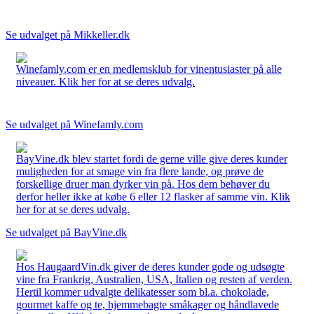
Se udvalget på Mikkeller.dk
Winefamly.com er en medlemsklub for vinentusiaster på alle
niveauer. Klik her for at se deres udvalg.
Se udvalget på Winefamly.com
BayVine.dk blev startet fordi de gerne ville give deres kunder
muligheden for at smage vin fra flere lande, og prøve de
forskellige druer man dyrker vin på. Hos dem behøver du
derfor heller ikke at købe 6 eller 12 flasker af samme vin. Klik
her for at se deres udvalg.
Se udvalget på BayVine.dk
Hos HaugaardVin.dk giver de deres kunder gode og udsøgte
vine fra Frankrig, Australien, USA, Italien og resten af verden.
Hertil kommer udvalgte delikatesser som bl.a. chokolade,
gourmet kaffe og te, hjemmebagte småkager og håndlavede