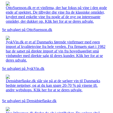
OttoSuenson.dk er et vinfirma, der har fokus på vine i den gode
ende af spektret. De tilbyder dig vine fra de klassiske områder,
krydret med enkelte vine fra nogle af de nye og interessante
områder, der dukker op. Klik her for at se deres udvalg.
Se udvalget på OttoSuenson.dk
JyskVin.dk er et af Danmarks førende vinfirmaer med egen
import af kvalitetsvine fra hele verden. Fra firmaets start i 1982
har de satset på direkte import af vin fra hovedsageligt små
vinbønder med direkte salg til deres kunder. Klik her for at se
deres udvalg.
Se udvalget på JyskVin.dk
Densidsteflaske.dk slår sig på at de sælger vin til Danmarks
bedste netpriser, og at du kan spare 20-70 % på vinene ift.
andre webshops. Klik her for at se deres udvalg.
Se udvalget på Densidsteflaske.dk