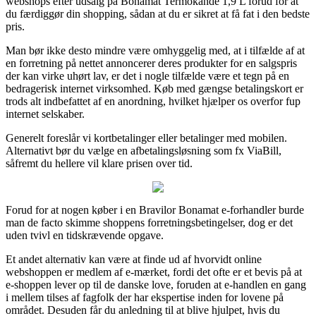
webshops efter udsalg på Bonamat Termokande 1,9 L forud for at
du færdiggør din shopping, sådan at du er sikret at få fat i den bedste
pris.
Man bør ikke desto mindre være omhyggelig med, at i tilfælde af at
en forretning på nettet annoncerer deres produkter for en salgspris
der kan virke uhørt lav, er det i nogle tilfælde være et tegn på en
bedragerisk internet virksomhed. Køb med gængse betalingskort er
trods alt indbefattet af en anordning, hvilket hjælper os overfor fup
internet selskaber.
Generelt foreslår vi kortbetalinger eller betalinger med mobilen.
Alternativt bør du vælge en afbetalingsløsning som fx ViaBill,
såfremt du hellere vil klare prisen over tid.
Forud for at nogen køber i en Bravilor Bonamat e-forhandler burde
man de facto skimme shoppens forretningsbetingelser, dog er det
uden tvivl en tidskrævende opgave.
Et andet alternativ kan være at finde ud af hvorvidt online
webshoppen er medlem af e-mærket, fordi det ofte er et bevis på at
e-shoppen lever op til de danske love, foruden at e-handlen en gang
i mellem tilses af fagfolk der har ekspertise inden for lovene på
området. Desuden får du anledning til at blive hjulpet, hvis du