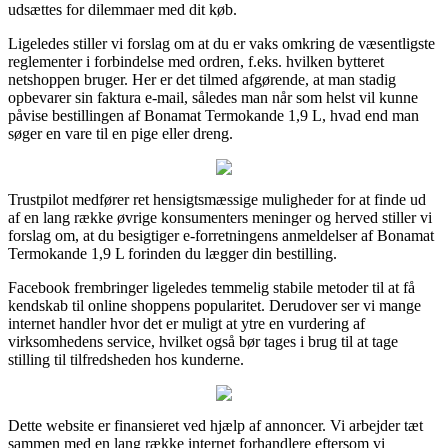
udsættes for dilemmaer med dit køb.
Ligeledes stiller vi forslag om at du er vaks omkring de væsentligste
reglementer i forbindelse med ordren, f.eks. hvilken bytteret
netshoppen bruger. Her er det tilmed afgørende, at man stadig
opbevarer sin faktura e-mail, således man når som helst vil kunne
påvise bestillingen af Bonamat Termokande 1,9 L, hvad end man
søger en vare til en pige eller dreng.
Trustpilot medfører ret hensigtsmæssige muligheder for at finde ud
af en lang række øvrige konsumenters meninger og herved stiller vi
forslag om, at du besigtiger e-forretningens anmeldelser af Bonamat
Termokande 1,9 L forinden du lægger din bestilling.
Facebook frembringer ligeledes temmelig stabile metoder til at få
kendskab til online shoppens popularitet. Derudover ser vi mange
internet handler hvor det er muligt at ytre en vurdering af
virksomhedens service, hvilket også bør tages i brug til at tage
stilling til tilfredsheden hos kunderne.
Dette website er finansieret ved hjælp af annoncer. Vi arbejder tæt
sammen med en lang række internet forhandlere eftersom vi