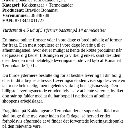
Kategori:
Køkkengear > Termokander
Producent:
Bravilor Bonamat
Varenummer:
38848738
EAN:
8713441011727
Vurderet til
4.5
ud af 5 stjerner baseret på
14
anmeldelser
En masse online firmaer yder i vore dage et bredt udvalg af former
for fragt. Den mest populære er i vore dage levering til et
afhentningssted, hvor det er muligt at hente de købte produkter når
det passer dig bedst. Løsningen er jo virkelig enkel, samt desuden
desuden den mest betalelige leveringsmetode ved køb af Bonamat
Termokande 1,9 L.
Du burde ydermere beslutte dig for at bestille levering til din bolig
eller til dit arbejdes adresse. Leveringsmetoden viser sig desværre en
tak mere bekostelig, men ligeledes virkelig hensigtsmæssig. Den
billigste leveringsmetode er uden tvivl selv at hente varerne, hvilket
dog står og falder med at du har bopæl i nærheden af online
shoppens arbejdslager.
Fragttiden på Køkkengear > Termokander er super vital ifald man
skal bruge dine nye varer inden for få dage, så herved er det
forholdsvis afgørende at vi finder det forventede leveringstidspunkt
på den relevante vare.