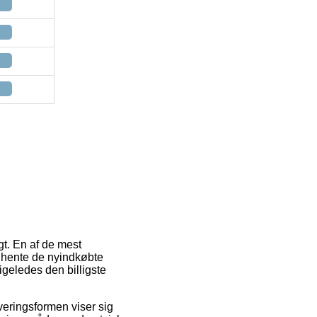
gt. En af de mest
at hente de nyindkøbte
igeledes den billigste
everingsformen viser sig