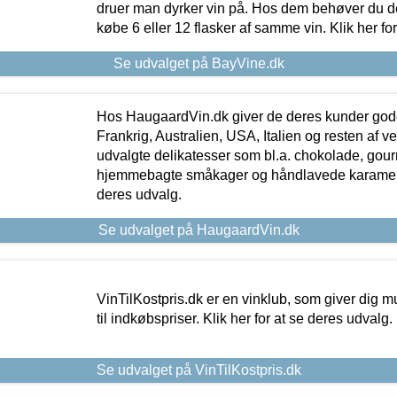
druer man dyrker vin på. Hos dem behøver du der
købe 6 eller 12 flasker af samme vin. Klik her fo
Se udvalget på BayVine.dk
Hos HaugaardVin.dk giver de deres kunder gode
Frankrig, Australien, USA, Italien og resten af v
udvalgte delikatesser som bl.a. chokolade, gourm
hjemmebagte småkager og håndlavede karameller
deres udvalg.
Se udvalget på HaugaardVin.dk
VinTilKostpris.dk er en vinklub, som giver dig m
til indkøbspriser. Klik her for at se deres udvalg.
Se udvalget på VinTilKostpris.dk