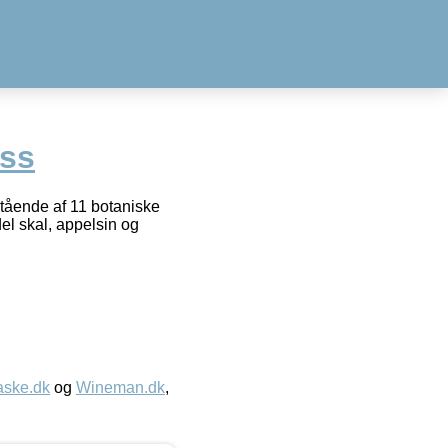
iss
stående af 11 botaniske
del skal, appelsin og
aske.dk
og
Wineman.dk
,