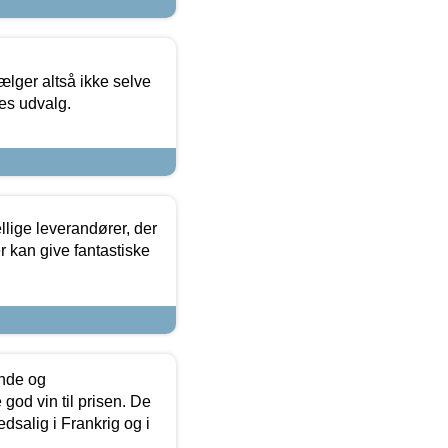
ælger altså ikke selve
res udvalg.
lige leverandører, der
r kan give fantastiske
unde og
od vin til prisen. De
dsalig i Frankrig og i