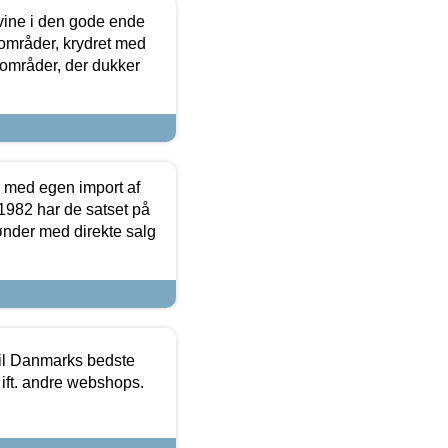
 vine i den gode ende
e områder, krydret med
 områder, der dukker
r med egen import af
i 1982 har de satset på
ønder med direkte salg
 til Danmarks bedste
 ift. andre webshops.