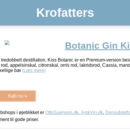
Krofatters
Botanic Gin K
 tredobbelt destillation. Kiss Botanic er en Premium-version be
rod, appelsinskal, citronskal, orris rod, lakridsrod, Cassia, man
kellige bæ
(Læs mere)
Køb nu »
shops i øjeblikket er
OttoSuenson.dk
,
JyskVin.dk
,
Densidstefl
ment til gode priser.