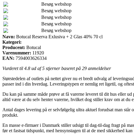
Besøg webshop
Besøg webshop
Besøg webshop
Besøg webshop
Besøg webshop
Navn:
Botucal Reserva Exlusiva + 2 Glas 40% 70 cl
Kategori:
Producent:
Botucal
Varenummer:
11920
EAN:
7594003626334
Vurderet til
4.8
ud af 5 stjerner baseret på
29
anmeldelser
Størstedelen af outlets på nettet giver nu et bredt udvalg af levering
passer ind i din hverdag. Leveringstypen er nemlig ret ligetil, og of
Du kan på samme måde prøve at få varerne leveret til dit hus eller u
altid være at du selv henter varerne, hvilket dog stiller krav om at du 
Antal dages levering på er selvfølgelig ultra aktuel forudsat man står 
produkt.
En masse e-firmaer i Danmark stiller udsigt til dag-til-dag fragt på 
før et fastsat tidspunkt, med hensynstagen til at de med sikkerhed kan n