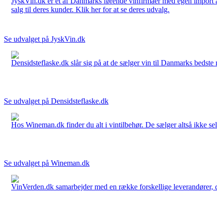
JyskVin.dk er et af Danmarks førende vinfirmaer med egen import af 
salg til deres kunder. Klik her for at se deres udvalg.
Se udvalget på JyskVin.dk
Densidsteflaske.dk slår sig på at de sælger vin til Danmarks bedste 
Se udvalget på Densidsteflaske.dk
Hos Wineman.dk finder du alt i vintilbehør. De sælger altså ikke selv
Se udvalget på Wineman.dk
VinVerden.dk samarbejder med en række forskellige leverandører, der