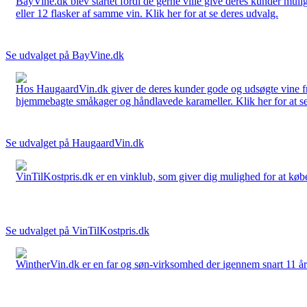
BayVine.dk blev startet fordi de gerne ville give deres kunder muli
eller 12 flasker af samme vin. Klik her for at se deres udvalg.
Se udvalget på BayVine.dk
Hos HaugaardVin.dk giver de deres kunder gode og udsøgte vine fra 
hjemmebagte småkager og håndlavede karameller. Klik her for at se
Se udvalget på HaugaardVin.dk
VinTilKostpris.dk er en vinklub, som giver dig mulighed for at købe 
Se udvalget på VinTilKostpris.dk
WintherVin.dk er en far og søn-virksomhed der igennem snart 11 år har 