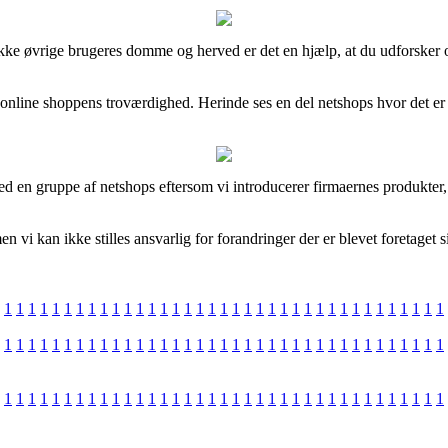
g række øvrige brugeres domme og herved er det en hjælp, at du udforske
gt i online shoppens troværdighed. Herinde ses en del netshops hvor det
 en gruppe af netshops eftersom vi introducerer firmaernes produkter, o
 vi kan ikke stilles ansvarlig for forandringer der er blevet foretaget 
1
1
1
1
1
1
1
1
1
1
1
1
1
1
1
1
1
1
1
1
1
1
1
1
1
1
1
1
1
1
1
1
1
1
1
1
1
1
1
1
1
1
1
1
1
1
1
1
1
1
1
1
1
1
1
1
1
1
1
1
1
1
1
1
1
1
1
1
1
1
1
1
1
1
1
1
1
1
1
1
1
1
1
1
1
1
1
1
1
1
1
1
1
1
1
1
1
1
1
1
1
1
1
1
1
1
1
1
1
1
1