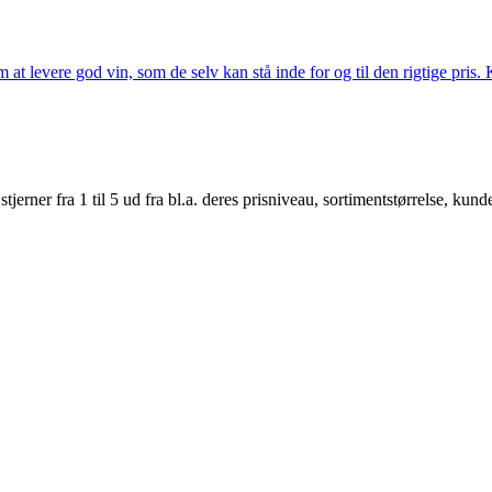
t levere god vin, som de selv kan stå inde for og til den rigtige pris. K
er fra 1 til 5 ud fra bl.a. deres prisniveau, sortimentstørrelse, kunde