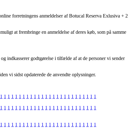
r online forretningens anmeldelser af Botucal Reserva Exlusiva + 2
 er muligt at frembringe en anmeldelse af deres køb, som på samme
g indkasserer godtgørelse i tilfælde af at de personer vi sender
siden vi sidst opdaterede de anvendte oplysninger.
1
1
1
1
1
1
1
1
1
1
1
1
1
1
1
1
1
1
1
1
1
1
1
1
1
1
1
1
1
1
1
1
1
1
1
1
1
1
1
1
1
1
1
1
1
1
1
1
1
1
1
1
1
1
1
1
1
1
1
1
1
1
1
1
1
1
1
1
1
1
1
1
1
1
1
1
1
1