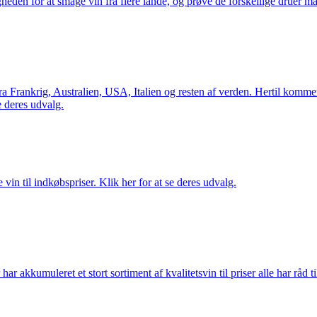
gheden for at smage vin fra flere lande, og prøve de forskellige druer 
Frankrig, Australien, USA, Italien og resten af verden. Hertil kommer 
 deres udvalg.
vin til indkøbspriser. Klik her for at se deres udvalg.
akkumuleret et stort sortiment af kvalitetsvin til priser alle har råd til