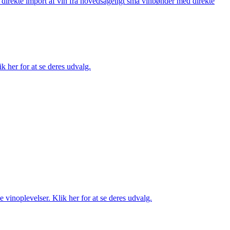
å direkte import af vin fra hovedsageligt små vinbønder med direkte
k her for at se deres udvalg.
 vinoplevelser. Klik her for at se deres udvalg.