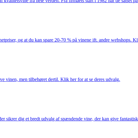
kvalitetsvine fra hele verden. Fra firmaets start i 1982 har de satset p
netpriser, og at du kan spare 20-70 % på vinene ift. andre webshops. Kli
e vinen, men tilbehøret dertil. Klik her for at se deres udvalg.
 sikrer dig et bredt udvalg af spændende vine, der kan give fantastiske