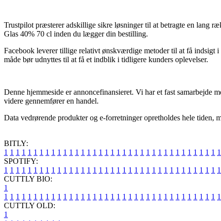
Trustpilot præsterer adskillige sikre løsninger til at betragte en lan
Glas 40% 70 cl inden du lægger din bestilling.
Facebook leverer tillige relativt ønskværdige metoder til at få indsi
måde bør udnyttes til at få et indblik i tidligere kunders oplevelser.
Denne hjemmeside er annoncefinansieret. Vi har et fast samarbejde med
videre gennemfører en handel.
Data vedrørende produkter og e-forretninger opretholdes hele tiden, men
BITLY:
1
1
1
1
1
1
1
1
1
1
1
1
1
1
1
1
1
1
1
1
1
1
1
1
1
1
1
1
1
1
1
1
1
1
1
1
1
SPOTIFY:
1
1
1
1
1
1
1
1
1
1
1
1
1
1
1
1
1
1
1
1
1
1
1
1
1
1
1
1
1
1
1
1
1
1
1
1
1
CUTTLY BIO:
1
1
1
1
1
1
1
1
1
1
1
1
1
1
1
1
1
1
1
1
1
1
1
1
1
1
1
1
1
1
1
1
1
1
1
1
1
1
CUTTLY OLD:
1