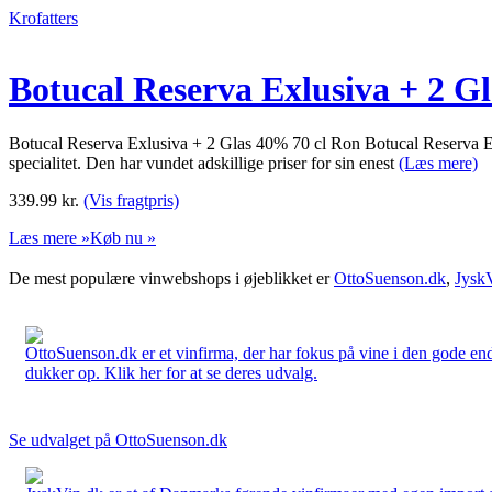
Krofatters
Botucal Reserva Exlusiva + 2 Gl
Botucal Reserva Exlusiva + 2 Glas 40% 70 cl Ron Botucal Reserva Exc
specialitet. Den har vundet adskillige priser for sin enest
(Læs mere)
339.99
kr.
(Vis fragtpris)
Læs mere »
Køb nu »
De mest populære vinwebshops i øjeblikket er
OttoSuenson.dk
,
Jysk
OttoSuenson.dk er et vinfirma, der har fokus på vine i den gode ende
dukker op. Klik her for at se deres udvalg.
Se udvalget på OttoSuenson.dk