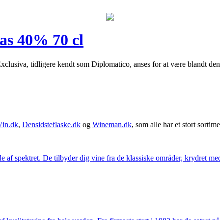
as 40% 70 cl
lusiva, tidligere kendt som Diplomatico, anses for at være blandt den 
Vin.dk
,
Densidsteflaske.dk
og
Wineman.dk
, som alle har et stort sortime
 af spektret. De tilbyder dig vine fra de klassiske områder, krydret med