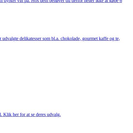
man dyrker vin på. Hos dem behøver du derfor heller ikke at købe 6
udvalgte delikatesser som bl.a. chokolade, gourmet kaffe og te,
. Klik her for at se deres udvalg.