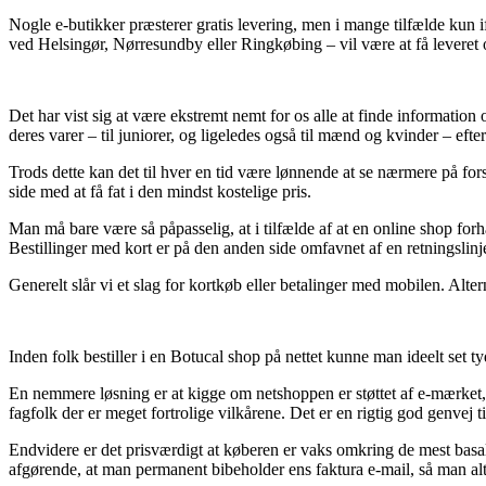
Nogle e-butikker præsterer gratis levering, men i mange tilfælde kun ifal
ved Helsingør, Nørresundby eller Ringkøbing – vil være at få leveret o
Det har vist sig at være ekstremt nemt for os alle at finde information 
deres varer – til juniorer, og ligeledes også til mænd og kvinder – eft
Trods dette kan det til hver en tid være lønnende at se nærmere på fo
side med at få fat i den mindst kostelige pris.
Man må bare være så påpasselig, at i tilfælde af at en online shop forha
Bestillinger med kort er på den anden side omfavnet af en retningslin
Generelt slår vi et slag for kortkøb eller betalinger med mobilen. Alte
Inden folk bestiller i en Botucal shop på nettet kunne man ideelt set t
En nemmere løsning er at kigge om netshoppen er støttet af e-mærket, gr
fagfolk der er meget fortrolige vilkårene. Det er en rigtig god genvej ti
Endvidere er det prisværdigt at køberen er vaks omkring de mest basal
afgørende, at man permanent bibeholder ens faktura e-mail, så man alt