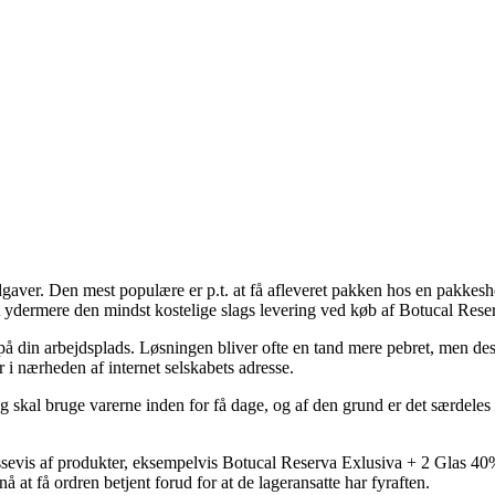
sudgaver. Den mest populære er p.t. at få afleveret pakken hos en pakkes
test ydermere den mindst kostelige slags levering ved køb af Botucal Res
d på din arbejdsplads. Løsningen bliver ofte en tand mere pebret, men d
er i nærheden af internet selskabets adresse.
og skal bruge varerne inden for få dage, og af den grund er det særdeles 
massevis af produkter, eksempelvis Botucal Reserva Exlusiva + 2 Glas 40
å at få ordren betjent forud for at de lageransatte har fyraften.