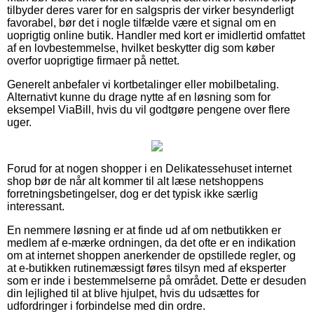
tilbyder deres varer for en salgspris der virker besynderligt
favorabel, bør det i nogle tilfælde være et signal om en
uoprigtig online butik. Handler med kort er imidlertid omfattet
af en lovbestemmelse, hvilket beskytter dig som køber
overfor uoprigtige firmaer på nettet.
Generelt anbefaler vi kortbetalinger eller mobilbetaling.
Alternativt kunne du drage nytte af en løsning som for
eksempel ViaBill, hvis du vil godtgøre pengene over flere
uger.
Forud for at nogen shopper i en Delikatessehuset internet
shop bør de når alt kommer til alt læse netshoppens
forretningsbetingelser, dog er det typisk ikke særlig
interessant.
En nemmere løsning er at finde ud af om netbutikken er
medlem af e-mærke ordningen, da det ofte er en indikation
om at internet shoppen anerkender de opstillede regler, og
at e-butikken rutinemæssigt føres tilsyn med af eksperter
som er inde i bestemmelserne på området. Dette er desuden
din lejlighed til at blive hjulpet, hvis du udsættes for
udfordringer i forbindelse med din ordre.