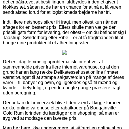
det er påkrævet at bestillingen fuldbyrdes inden et givent
klokkeslæt, sådan at de har en chance for at nå at få varen
sendt afsted forud for at logistikmedarbejderne har fri.
Indtil flere netshops sikrer fri fragt, men oftest kun når der
aftages for en bestemt pris. Ellers skulle man vælge den
prisbilligste form for levering, der oftest – om du befinder sig i
Taastrup, Sønderborg eller Ribe – er at få fragtmanden til at
bringe dine produkter til et afhentningssted.
Det er i dag temmelig uproblematisk for enhver at
sammenholde priser fra flere internet varehuse, og af den
grund har en lang række Delikatessehuset online firmaer
været tvunget til at stampe salgsværdien på mange af deres
varer – til babyer og børn, og ligeledes også til mænd og
kvinder – betydeligt, og endda nogle gange præstere fragt
uden beregning.
Derfor kan det immervæk blive tiden værd at kigge forbi en
række online varehuse efter rabatkoder på Bougainville
Gold Rum forinden du færdiggør din shopping, så man er
tryg ved at modtage den laveste pris.
Man bør bare ikke undervurdere, at såfremt en online shop