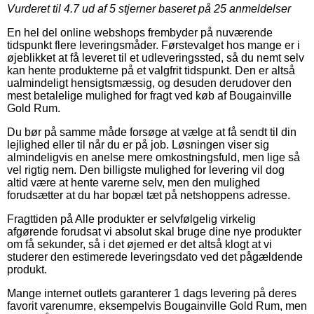
Vurderet til
4.7
ud af 5 stjerner baseret på
25
anmeldelser
En hel del online webshops frembyder på nuværende
tidspunkt flere leveringsmåder. Førstevalget hos mange er i
øjeblikket at få leveret til et udleveringssted, så du nemt selv
kan hente produkterne på et valgfrit tidspunkt. Den er altså
ualmindeligt hensigtsmæssig, og desuden derudover den
mest betalelige mulighed for fragt ved køb af Bougainville
Gold Rum.
Du bør på samme måde forsøge at vælge at få sendt til din
lejlighed eller til når du er på job. Løsningen viser sig
almindeligvis en anelse mere omkostningsfuld, men lige så
vel rigtig nem. Den billigste mulighed for levering vil dog
altid være at hente varerne selv, men den mulighed
forudsætter at du har bopæl tæt på netshoppens adresse.
Fragttiden på Alle produkter er selvfølgelig virkelig
afgørende forudsat vi absolut skal bruge dine nye produkter
om få sekunder, så i det øjemed er det altså klogt at vi
studerer den estimerede leveringsdato ved det pågældende
produkt.
Mange internet outlets garanterer 1 dags levering på deres
favorit varenumre, eksempelvis Bougainville Gold Rum, men