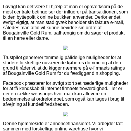
I øvrigt kan det være til hjælp at man er opmærksom på de
mest centrale betingelser der influerer på transaktionen, som
fx den byttepolitik online butikken anvender. Derfor er det i
øvrigt vigtigt, at man stadigvæk beholder sin faktura e-mail,
således man altid vil kunne bevidne sin ordre af
Bougainville Gold Rum, uafhængig om du søger et produkt
til en herre eller dame.
Trustpilot genererer temmelig pålidelige muligheder for at
studere forskellige nuværende køberes domme og af den
grund tilråder vi, at du kigger nærmere på e-firmaets ratings
af Bougainville Gold Rum før du færdiggør din shopping.
Facebook præsterer for øvrigt stort set hæderlige muligheder
for at få kendskab til internet firmaets troværdighed. Her er
der en række webshops hvor man kan aflevere en
bedømmelse af ordreforløbet, som også kan tages i brug til
afvejning af kundetilfredsheden.
Denne hjemmeside er annoncefinansieret. Vi arbejder tæt
sammen med forskellige online varehuse hvor vi