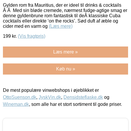
Gylden rom fra Mauritius, der er ideel til drinks & cocktails
Â Â Med sin bløde cremede, nærmest fudge-agtige smag er
denne gyldenbrune rom fantastisk til deÂ klassiske Cuba
cocktails eller direkte ‘on the rocks’. Sød duft af æble og
cider med en varm og
(Læs mere)
199
kr.
(Vis fragtpris)
Læs mere »
Køb nu »
De mest populære vinwebshops i øjeblikket er
OttoSuenson.dk
,
JyskVin.dk
,
Densidsteflaske.dk
og
Wineman.dk
, som alle har et stort sortiment til gode priser.