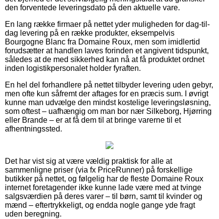
den forventede leveringsdato på den aktuelle vare.
En lang række firmaer på nettet yder muligheden for dag-til-
dag levering på en række produkter, eksempelvis
Bourgogne Blanc fra Domaine Roux, men som imidlertid
forudsætter at handlen laves forinden et angivent tidspunkt,
således at de med sikkerhed kan nå at få produktet ordnet
inden logistikpersonalet holder fyraften.
En hel del forhandlere på nettet tilbyder levering uden gebyr,
men ofte kun såfremt der aftages for en præcis sum. I øvrigt
kunne man udvælge den mindst kostelige leveringsløsning,
som oftest – uafhængig om man bor nær Silkeborg, Hjørring
eller Brande – er at få dem til at bringe varerne til et
afhentningssted.
Det har vist sig at være vældig praktisk for alle at
sammenligne priser (via fx PriceRunner) på forskellige
butikker på nettet, og følgelig har de fleste Domaine Roux
internet foretagender ikke kunne lade være med at tvinge
salgsværdien på deres varer – til børn, samt til kvinder og
mænd – eftertrykkeligt, og endda nogle gange yde fragt
uden beregning.