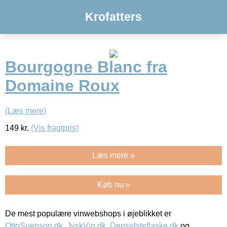
Krofatters
Bourgogne Blanc fra
Domaine Roux
(Læs mere)
149
kr.
(Vis fragtpris)
Læs mere »
Køb nu »
De mest populære vinwebshops i øjeblikket er
OttoSuenson.dk
,
JyskVin.dk
,
Densidsteflaske.dk
og