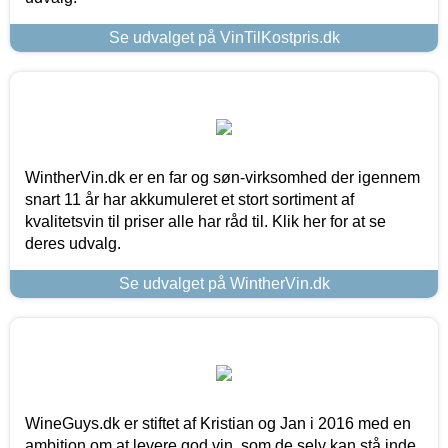
Se udvalget på VinTilKostpris.dk
WintherVin.dk er en far og søn-virksomhed der igennem
snart 11 år har akkumuleret et stort sortiment af
kvalitetsvin til priser alle har råd til. Klik her for at se
deres udvalg.
Se udvalget på WintherVin.dk
WineGuys.dk er stiftet af Kristian og Jan i 2016 med en
ambition om at levere god vin, som de selv kan stå inde