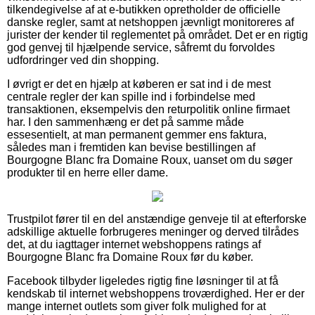
tilkendegivelse af at e-butikken opretholder de officielle
danske regler, samt at netshoppen jævnligt monitoreres af
jurister der kender til reglementet på området. Det er en rigtig
god genvej til hjælpende service, såfremt du forvoldes
udfordringer ved din shopping.
I øvrigt er det en hjælp at køberen er sat ind i de mest
centrale regler der kan spille ind i forbindelse med
transaktionen, eksempelvis den returpolitik online firmaet
har. I den sammenhæng er det på samme måde
essesentielt, at man permanent gemmer ens faktura,
således man i fremtiden kan bevise bestillingen af
Bourgogne Blanc fra Domaine Roux, uanset om du søger
produkter til en herre eller dame.
Trustpilot fører til en del anstændige genveje til at efterforske
adskillige aktuelle forbrugeres meninger og derved tilrådes
det, at du iagttager internet webshoppens ratings af
Bourgogne Blanc fra Domaine Roux før du køber.
Facebook tilbyder ligeledes rigtig fine løsninger til at få
kendskab til internet webshoppens troværdighed. Her er der
mange internet outlets som giver folk mulighed for at