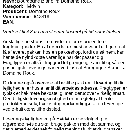
Navn:
Bourgogne Blanc fra Domaine Roux
Kategori:
Hvidvin
Producent:
Domaine Roux
Varenummer:
642318
EAN:
Vurderet til
4.8
ud af 5 stjerner baseret på
36
anmeldelser
Adskillige netshops frembyder nu om stunder flere
fragtmuligheder. En af dem der er mest anvendt er lige nu at
få afleveret pakken hos en pakkeshop, fordi du så nemt kan
hente de nyindkøbte varer lige når det passer dig.
Fragttypen er altså i høj grad let gængelig, samt tit også den
prisbilligste leveringsmanér ved køb af Bourgogne Blanc fra
Domaine Roux.
Du kunne også overveje at bestille pakken til levering til din
lejlighed eller hus eller til dit arbejdes adresse. Fragttypen er
typisk et hak mere bekostelig, men derudover virkelig smart.
Den billigste leveringsmulighed er unægtelig at hente
produkterne selv, hvilket dog nødvendiggør at du lever lige
ved e-butikkens tilholdssted.
Leveringsdygtigheden på Hvidvin er selvfølgelig ret
afgørende hvis du skal bruge pakken med det samme, og i
det øjemed er det selvfølgelig meningsfuldt at du gransker