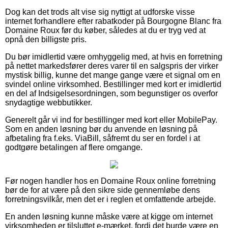
Dog kan det trods alt vise sig nyttigt at udforske visse
internet forhandlere efter rabatkoder på Bourgogne Blanc fra
Domaine Roux før du køber, således at du er tryg ved at
opnå den billigste pris.
Du bør imidlertid være omhyggelig med, at hvis en forretning
på nettet markedsfører deres varer til en salgspris der virker
mystisk billig, kunne det mange gange være et signal om en
svindel online virksomhed. Bestillinger med kort er imidlertid
en del af Indsigelsesordningen, som begunstiger os overfor
snydagtige webbutikker.
Generelt går vi ind for bestillinger med kort eller MobilePay.
Som en anden løsning bør du anvende en løsning på
afbetaling fra f.eks. ViaBill, såfremt du ser en fordel i at
godtgøre betalingen af flere omgange.
Før nogen handler hos en Domaine Roux online forretning
bør de for at være på den sikre side gennemløbe dens
forretningsvilkår, men det er i reglen et omfattende arbejde.
En anden løsning kunne måske være at kigge om internet
virksomheden er tilsluttet e-mærket, fordi det burde være en