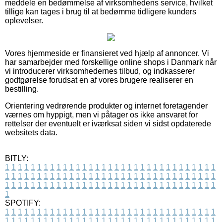
meddele en bedømmelse af virksomhedens service, hvilket
tillige kan tages i brug til at bedømme tidligere kunders
oplevelser.
Vores hjemmeside er finansieret ved hjælp af annoncer. Vi
har samarbejder med forskellige online shops i Danmark når
vi introducerer virksomhedernes tilbud, og indkasserer
godtgørelse forudsat en af vores brugere realiserer en
bestilling.
Orientering vedrørende produkter og internet foretagender
værnes om hyppigt, men vi påtager os ikke ansvaret for
rettelser der eventuelt er iværksat siden vi sidst opdaterede
websitets data.
BITLY:
1
1
1
1
1
1
1
1
1
1
1
1
1
1
1
1
1
1
1
1
1
1
1
1
1
1
1
1
1
1
1
1
1
1
1
1
1
1
1
1
1
1
1
1
1
1
1
1
1
1
1
1
1
1
1
1
1
1
1
1
1
1
1
1
1
1
1
1
1
1
1
1
1
1
1
1
1
1
1
1
1
1
1
1
1
1
1
1
1
1
1
1
1
1
1
1
1
1
1
1
SPOTIFY:
1
1
1
1
1
1
1
1
1
1
1
1
1
1
1
1
1
1
1
1
1
1
1
1
1
1
1
1
1
1
1
1
1
1
1
1
1
1
1
1
1
1
1
1
1
1
1
1
1
1
1
1
1
1
1
1
1
1
1
1
1
1
1
1
1
1