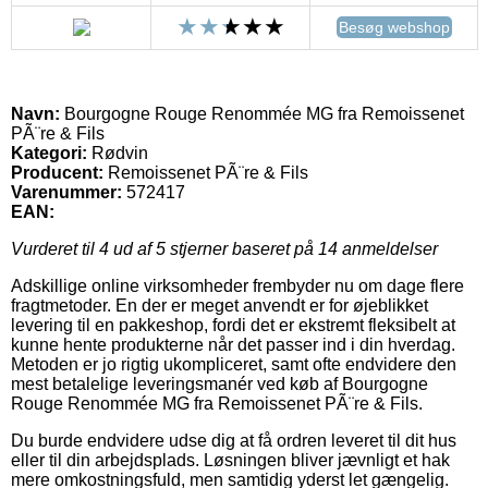
Besøg webshop
Navn:
Bourgogne Rouge Renommée MG fra Remoissenet
PÃ¨re & Fils
Kategori:
Rødvin
Producent:
Remoissenet PÃ¨re & Fils
Varenummer:
572417
EAN:
Vurderet til
4
ud af 5 stjerner baseret på
14
anmeldelser
Adskillige online virksomheder frembyder nu om dage flere
fragtmetoder. En der er meget anvendt er for øjeblikket
levering til en pakkeshop, fordi det er ekstremt fleksibelt at
kunne hente produkterne når det passer ind i din hverdag.
Metoden er jo rigtig ukompliceret, samt ofte endvidere den
mest betalelige leveringsmanér ved køb af Bourgogne
Rouge Renommée MG fra Remoissenet PÃ¨re & Fils.
Du burde endvidere udse dig at få ordren leveret til dit hus
eller til din arbejdsplads. Løsningen bliver jævnligt et hak
mere omkostningsfuld, men samtidig yderst let gængelig.