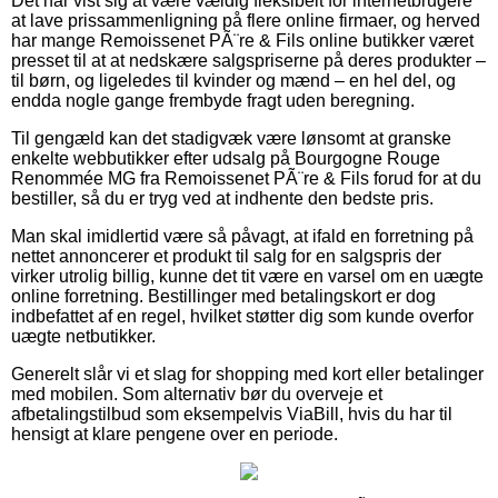
Det har vist sig at være vældig fleksibelt for internetbrugere
at lave prissammenligning på flere online firmaer, og herved
har mange Remoissenet PÃ¨re & Fils online butikker været
presset til at at nedskære salgspriserne på deres produkter –
til børn, og ligeledes til kvinder og mænd – en hel del, og
endda nogle gange frembyde fragt uden beregning.
Til gengæld kan det stadigvæk være lønsomt at granske
enkelte webbutikker efter udsalg på Bourgogne Rouge
Renommée MG fra Remoissenet PÃ¨re & Fils forud for at du
bestiller, så du er tryg ved at indhente den bedste pris.
Man skal imidlertid være så påvagt, at ifald en forretning på
nettet annoncerer et produkt til salg for en salgspris der
virker utrolig billig, kunne det tit være en varsel om en uægte
online forretning. Bestillinger med betalingskort er dog
indbefattet af en regel, hvilket støtter dig som kunde overfor
uægte netbutikker.
Generelt slår vi et slag for shopping med kort eller betalinger
med mobilen. Som alternativ bør du overveje et
afbetalingstilbud som eksempelvis ViaBill, hvis du har til
hensigt at klare pengene over en periode.