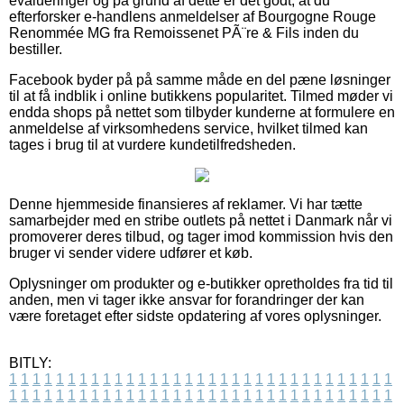
evalueringer og på grund af dette er det godt, at du
efterforsker e-handlens anmeldelser af Bourgogne Rouge
Renommée MG fra Remoissenet PÃ¨re & Fils inden du
bestiller.
Facebook byder på på samme måde en del pæne løsninger
til at få indblik i online butikkens popularitet. Tilmed møder vi
endda shops på nettet som tilbyder kunderne at formulere en
anmeldelse af virksomhedens service, hvilket tilmed kan
tages i brug til at vurdere kundetilfredsheden.
Denne hjemmeside finansieres af reklamer. Vi har tætte
samarbejder med en stribe outlets på nettet i Danmark når vi
promoverer deres tilbud, og tager imod kommission hvis den
bruger vi sender videre udfører et køb.
Oplysninger om produkter og e-butikker opretholdes fra tid til
anden, men vi tager ikke ansvar for forandringer der kan
være foretaget efter sidste opdatering af vores oplysninger.
BITLY:
1
1
1
1
1
1
1
1
1
1
1
1
1
1
1
1
1
1
1
1
1
1
1
1
1
1
1
1
1
1
1
1
1
1
1
1
1
1
1
1
1
1
1
1
1
1
1
1
1
1
1
1
1
1
1
1
1
1
1
1
1
1
1
1
1
1