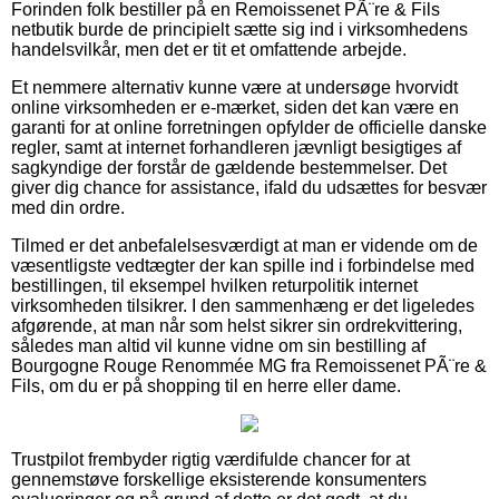
Forinden folk bestiller på en Remoissenet PÃ¨re & Fils
netbutik burde de principielt sætte sig ind i virksomhedens
handelsvilkår, men det er tit et omfattende arbejde.
Et nemmere alternativ kunne være at undersøge hvorvidt
online virksomheden er e-mærket, siden det kan være en
garanti for at online forretningen opfylder de officielle danske
regler, samt at internet forhandleren jævnligt besigtiges af
sagkyndige der forstår de gældende bestemmelser. Det
giver dig chance for assistance, ifald du udsættes for besvær
med din ordre.
Tilmed er det anbefalelsesværdigt at man er vidende om de
væsentligste vedtægter der kan spille ind i forbindelse med
bestillingen, til eksempel hvilken returpolitik internet
virksomheden tilsikrer. I den sammenhæng er det ligeledes
afgørende, at man når som helst sikrer sin ordrekvittering,
således man altid vil kunne vidne om sin bestilling af
Bourgogne Rouge Renommée MG fra Remoissenet PÃ¨re &
Fils, om du er på shopping til en herre eller dame.
Trustpilot frembyder rigtig værdifulde chancer for at
gennemstøve forskellige eksisterende konsumenters