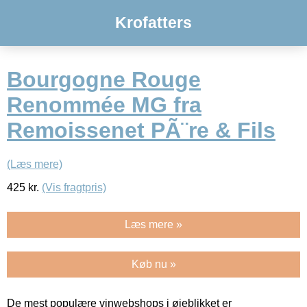
Krofatters
Bourgogne Rouge
Renommée MG fra
Remoissenet PÃ¨re & Fils
(Læs mere)
425
kr.
(Vis fragtpris)
Læs mere »
Køb nu »
De mest populære vinwebshops i øjeblikket er