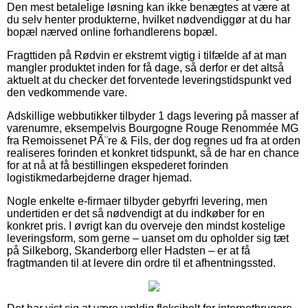
Den mest betalelige løsning kan ikke benægtes at være at
du selv henter produkterne, hvilket nødvendiggør at du har
bopæl nærved online forhandlerens bopæl.
Fragttiden på Rødvin er ekstremt vigtig i tilfælde af at man
mangler produktet inden for få dage, så derfor er det altså
aktuelt at du checker det forventede leveringstidspunkt ved
den vedkommende vare.
Adskillige webbutikker tilbyder 1 dags levering på masser af
varenumre, eksempelvis Bourgogne Rouge Renommée MG
fra Remoissenet PÃ¨re & Fils, der dog regnes ud fra at orden
realiseres forinden et konkret tidspunkt, så de har en chance
for at nå at få bestillingen ekspederet forinden
logistikmedarbejderne drager hjemad.
Nogle enkelte e-firmaer tilbyder gebyrfri levering, men
undertiden er det så nødvendigt at du indkøber for en
konkret pris. I øvrigt kan du overveje den mindst kostelige
leveringsform, som gerne – uanset om du opholder sig tæt
på Silkeborg, Skanderborg eller Hadsten – er at få
fragtmanden til at levere din ordre til et afhentningssted.