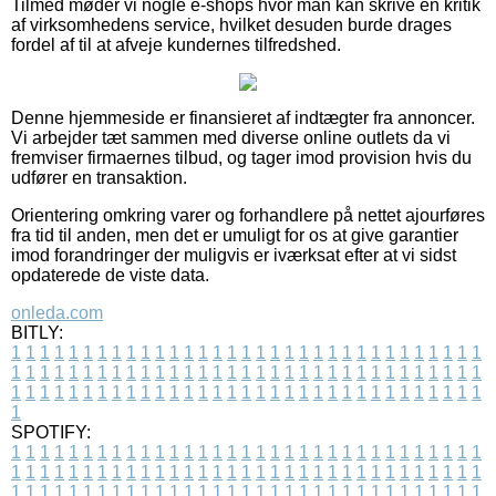
Tilmed møder vi nogle e-shops hvor man kan skrive en kritik
af virksomhedens service, hvilket desuden burde drages
fordel af til at afveje kundernes tilfredshed.
Denne hjemmeside er finansieret af indtægter fra annoncer.
Vi arbejder tæt sammen med diverse online outlets da vi
fremviser firmaernes tilbud, og tager imod provision hvis du
udfører en transaktion.
Orientering omkring varer og forhandlere på nettet ajourføres
fra tid til anden, men det er umuligt for os at give garantier
imod forandringer der muligvis er iværksat efter at vi sidst
opdaterede de viste data.
onleda.com
BITLY:
1
1
1
1
1
1
1
1
1
1
1
1
1
1
1
1
1
1
1
1
1
1
1
1
1
1
1
1
1
1
1
1
1
1
1
1
1
1
1
1
1
1
1
1
1
1
1
1
1
1
1
1
1
1
1
1
1
1
1
1
1
1
1
1
1
1
1
1
1
1
1
1
1
1
1
1
1
1
1
1
1
1
1
1
1
1
1
1
1
1
1
1
1
1
1
1
1
1
1
1
SPOTIFY:
1
1
1
1
1
1
1
1
1
1
1
1
1
1
1
1
1
1
1
1
1
1
1
1
1
1
1
1
1
1
1
1
1
1
1
1
1
1
1
1
1
1
1
1
1
1
1
1
1
1
1
1
1
1
1
1
1
1
1
1
1
1
1
1
1
1
1
1
1
1
1
1
1
1
1
1
1
1
1
1
1
1
1
1
1
1
1
1
1
1
1
1
1
1
1
1
1
1
1