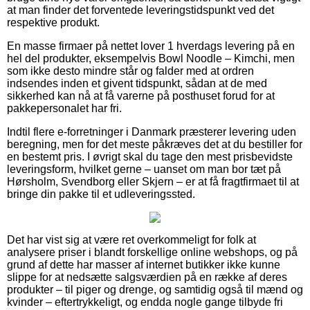
at man finder det forventede leveringstidspunkt ved det
respektive produkt.
En masse firmaer på nettet lover 1 hverdags levering på en
hel del produkter, eksempelvis Bowl Noodle – Kimchi, men
som ikke desto mindre står og falder med at ordren
indsendes inden et givent tidspunkt, sådan at de med
sikkerhed kan nå at få varerne på posthuset forud for at
pakkepersonalet har fri.
Indtil flere e-forretninger i Danmark præsterer levering uden
beregning, men for det meste påkræves det at du bestiller for
en bestemt pris. I øvrigt skal du tage den mest prisbevidste
leveringsform, hvilket gerne – uanset om man bor tæt på
Hørsholm, Svendborg eller Skjern – er at få fragtfirmaet til at
bringe din pakke til et udleveringssted.
Det har vist sig at være ret overkommeligt for folk at
analysere priser i blandt forskellige online webshops, og på
grund af dette har masser af internet butikker ikke kunne
slippe for at nedsætte salgsværdien på en række af deres
produkter – til piger og drenge, og samtidig også til mænd og
kvinder – eftertrykkeligt, og endda nogle gange tilbyde fri