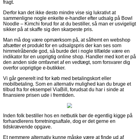
fragt.
Derfor kan det ikke desto mindre vise sig lukrativt at
sammenligne nogle enkelte e-handler efter udsalg på Bowl
Noodle – Kimchi forud for at du bestiller, så man er usvigeligt
sikker på at skaffe sig den skarpeste pris.
Man må dog være opmærksom på, at såfremt en webshop
afsætter et produkt for en udsalgspris der kan ses som
himmelråbende god, så burde det i nogle tilfælde være en
indikator for en uoprigtig online shop. Handler med kort er på
den anden side omfavnet af en vedtægt, som forsvarer dig
overfor uoprigtige e-butikker.
Vi går generelt ind for køb med betalingskort eller
mobilbetaling. Som en alternativ mulighed kan du bruge et
tilbud fra for eksempel ViaBill, forudsat du har i sinde at
finansiere prisen ude i fremtiden.
Inden folk bestiller hos en netbutik bør de egentlig kigge på
forhandlerens forretningsaftale, dog er det gerne en
tidskrævende opgave.
Et nemmere alternativ kunne måske være at finde ud af