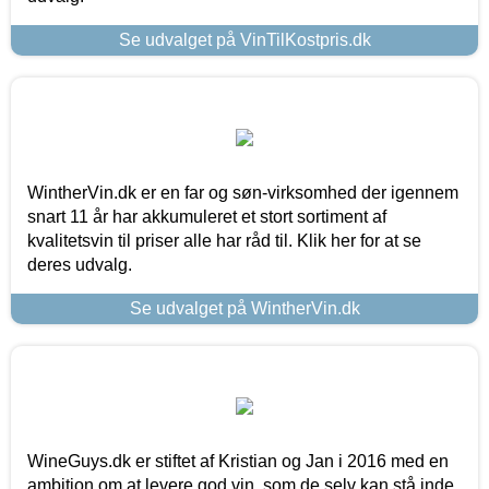
Se udvalget på VinTilKostpris.dk
WintherVin.dk er en far og søn-virksomhed der igennem
snart 11 år har akkumuleret et stort sortiment af
kvalitetsvin til priser alle har råd til. Klik her for at se
deres udvalg.
Se udvalget på WintherVin.dk
WineGuys.dk er stiftet af Kristian og Jan i 2016 med en
ambition om at levere god vin, som de selv kan stå inde