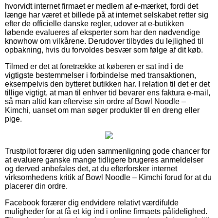
hvorvidt internet firmaet er medlem af e-mærket, fordi det
længe har været et billede på at internet selskabet retter sig
efter de officielle danske regler, udover at e-butikken
løbende evalueres af eksperter som har den nødvendige
knowhow om vilkårene. Derudover tilbydes du lejlighed til
opbakning, hvis du forvoldes besvær som følge af dit køb.
Tilmed er det at foretrække at køberen er sat ind i de
vigtigste bestemmelser i forbindelse med transaktionen,
eksempelvis den bytteret butikken har. I relation til det er det
tillige vigtigt, at man til enhver tid bevarer ens faktura e-mail,
så man altid kan eftervise sin ordre af Bowl Noodle –
Kimchi, uanset om man søger produkter til en dreng eller
pige.
Trustpilot forærer dig uden sammenligning gode chancer for
at evaluere ganske mange tidligere brugeres anmeldelser
og derved anbefales det, at du efterforsker internet
virksomhedens kritik af Bowl Noodle – Kimchi forud for at du
placerer din ordre.
Facebook forærer dig endvidere relativt værdifulde
muligheder for at få et kig ind i online firmaets pålidelighed.