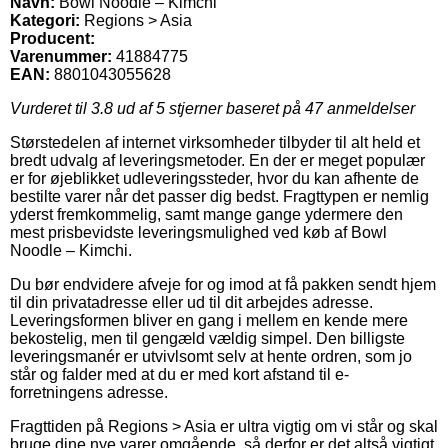
Navn:
Bowl Noodle – Kimchi
Kategori:
Regions > Asia
Producent:
Varenummer:
41884775
EAN:
8801043055628
Vurderet til
3.8
ud af 5 stjerner baseret på
47
anmeldelser
Størstedelen af internet virksomheder tilbyder til alt held et
bredt udvalg af leveringsmetoder. En der er meget populær
er for øjeblikket udleveringssteder, hvor du kan afhente de
bestilte varer når det passer dig bedst. Fragttypen er nemlig
yderst fremkommelig, samt mange gange ydermere den
mest prisbevidste leveringsmulighed ved køb af Bowl
Noodle – Kimchi.
Du bør endvidere afveje for og imod at få pakken sendt hjem
til din privatadresse eller ud til dit arbejdes adresse.
Leveringsformen bliver en gang i mellem en kende mere
bekostelig, men til gengæld vældig simpel. Den billigste
leveringsmanér er utvivlsomt selv at hente ordren, som jo
står og falder med at du er med kort afstand til e-
forretningens adresse.
Fragttiden på Regions > Asia er ultra vigtig om vi står og skal
bruge dine nye varer omgående, så derfor er det altså vigtigt