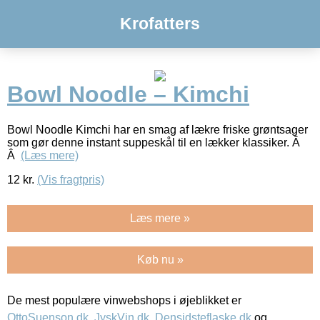
Krofatters
Bowl Noodle – Kimchi
Bowl Noodle Kimchi har en smag af lækre friske grøntsager
som gør denne instant suppeskål til en lækker klassiker. Â
Â
(Læs mere)
12
kr.
(Vis fragtpris)
Læs mere »
Køb nu »
De mest populære vinwebshops i øjeblikket er
OttoSuenson.dk
,
JyskVin.dk
,
Densidsteflaske.dk
og