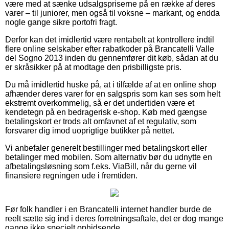
være med at sænke udsalgspriserne på en række af deres
varer – til juniorer, men også til voksne – markant, og endda
nogle gange sikre portofri fragt.
Derfor kan det imidlertid være rentabelt at kontrollere indtil
flere online selskaber efter rabatkoder på Brancatelli Valle
del Sogno 2013 inden du gennemfører dit køb, sådan at du
er skråsikker på at modtage den prisbilligste pris.
Du må imidlertid huske på, at i tilfælde af at en online shop
afhænder deres varer for en salgspris som kan ses som helt
ekstremt overkommelig, så er det undertiden være et
kendetegn på en bedragerisk e-shop. Køb med gængse
betalingskort er trods alt omfavnet af et regulativ, som
forsvarer dig imod uoprigtige butikker på nettet.
Vi anbefaler generelt bestillinger med betalingskort eller
betalinger med mobilen. Som alternativ bør du udnytte en
afbetalingsløsning som f.eks. ViaBill, når du gerne vil
finansiere regningen ude i fremtiden.
Før folk handler i en Brancatelli internet handler burde de
reelt sætte sig ind i deres forretningsaftale, det er dog mange
gange ikke specielt ophidsende.