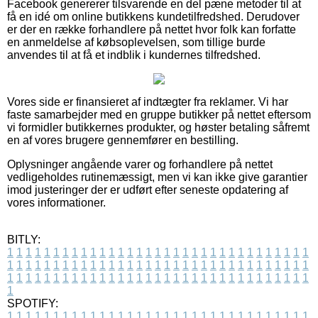
Facebook genererer tilsvarende en del pæne metoder til at
få en idé om online butikkens kundetilfredshed. Derudover
er der en række forhandlere på nettet hvor folk kan forfatte
en anmeldelse af købsoplevelsen, som tillige burde
anvendes til at få et indblik i kundernes tilfredshed.
Vores side er finansieret af indtægter fra reklamer. Vi har
faste samarbejder med en gruppe butikker på nettet eftersom
vi formidler butikkernes produkter, og høster betaling såfremt
en af vores brugere gennemfører en bestilling.
Oplysninger angående varer og forhandlere på nettet
vedligeholdes rutinemæssigt, men vi kan ikke give garantier
imod justeringer der er udført efter seneste opdatering af
vores informationer.
BITLY:
1
1
1
1
1
1
1
1
1
1
1
1
1
1
1
1
1
1
1
1
1
1
1
1
1
1
1
1
1
1
1
1
1
1
1
1
1
1
1
1
1
1
1
1
1
1
1
1
1
1
1
1
1
1
1
1
1
1
1
1
1
1
1
1
1
1
1
1
1
1
1
1
1
1
1
1
1
1
1
1
1
1
1
1
1
1
1
1
1
1
1
1
1
1
1
1
1
1
1
1
SPOTIFY:
1
1
1
1
1
1
1
1
1
1
1
1
1
1
1
1
1
1
1
1
1
1
1
1
1
1
1
1
1
1
1
1
1