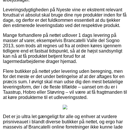
Leveringsdygtigheden på Nyeste vine er ekstremt relevant
forudsat vi absolut skal bruge dine nye produkter inden for få
dage, og derfor er det fuldkommen essentielt at du tjekker
den estimerede leveringsdato ved det respektive produkt.
Mange forhandlere på nettet udlover 1 dags levering på
masser af varer, eksempelvis Brancatelli Valle del Sogno
2013, som trods alt regnes ud fra at ordren køres igennem
tidligere end et fastsat tidspunkt, så at de højst sandsynligt
kan nå at få produktet betjent forud for at
lagermedarbejderne drager hjemad.
Flere butikker på nettet yder levering uden beregning, men
for det meste er det under betingelse af at der aftages for en
præcis sum. I øvrigt skal man udse dig den mest betalelige
leveringsform, der i de fleste tilfælde – uanset om du er i
Taastrup, Hobro eller Støvring – vil være at få fragtmanden til
at køre produkterne til et udleveringssted.
Det er jo ultra let gængeligt for alle og enhver at vurdere
prisniveauet i blandt diverse butikker på nettet, og ergo har
massevis af Brancatelli online forretninger ikke kunne lade