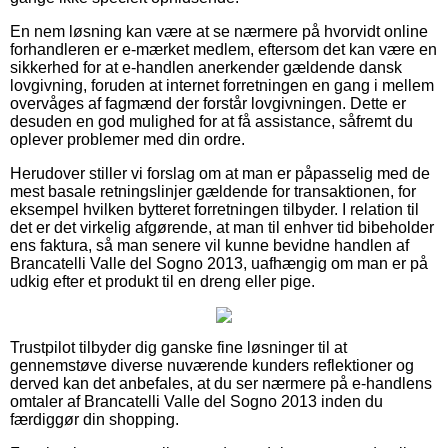
En nem løsning kan være at se nærmere på hvorvidt online
forhandleren er e-mærket medlem, eftersom det kan være en
sikkerhed for at e-handlen anerkender gældende dansk
lovgivning, foruden at internet forretningen en gang i mellem
overvåges af fagmænd der forstår lovgivningen. Dette er
desuden en god mulighed for at få assistance, såfremt du
oplever problemer med din ordre.
Herudover stiller vi forslag om at man er påpasselig med de
mest basale retningslinjer gældende for transaktionen, for
eksempel hvilken bytteret forretningen tilbyder. I relation til
det er det virkelig afgørende, at man til enhver tid bibeholder
ens faktura, så man senere vil kunne bevidne handlen af
Brancatelli Valle del Sogno 2013, uafhængig om man er på
udkig efter et produkt til en dreng eller pige.
Trustpilot tilbyder dig ganske fine løsninger til at
gennemstøve diverse nuværende kunders reflektioner og
derved kan det anbefales, at du ser nærmere på e-handlens
omtaler af Brancatelli Valle del Sogno 2013 inden du
færdiggør din shopping.