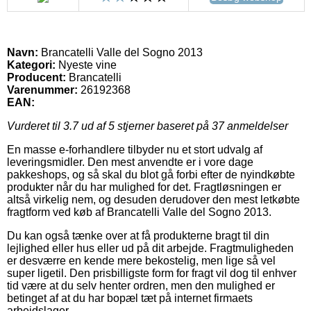
Navn:
Brancatelli Valle del Sogno 2013
Kategori:
Nyeste vine
Producent:
Brancatelli
Varenummer:
26192368
EAN:
Vurderet til
3.7
ud af 5 stjerner baseret på
37
anmeldelser
En masse e-forhandlere tilbyder nu et stort udvalg af
leveringsmidler. Den mest anvendte er i vore dage
pakkeshops, og så skal du blot gå forbi efter de nyindkøbte
produkter når du har mulighed for det. Fragtløsningen er
altså virkelig nem, og desuden derudover den mest letkøbte
fragtform ved køb af Brancatelli Valle del Sogno 2013.
Du kan også tænke over at få produkterne bragt til din
lejlighed eller hus eller ud på dit arbejde. Fragtmuligheden
er desværre en kende mere bekostelig, men lige så vel
super ligetil. Den prisbilligste form for fragt vil dog til enhver
tid være at du selv henter ordren, men den mulighed er
betinget af at du har bopæl tæt på internet firmaets
arbejdslager.