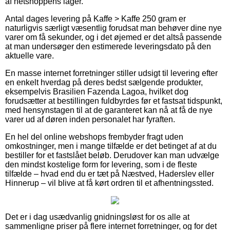
af netshoppens lager.
Antal dages levering på Kaffe > Kaffe 250 gram er
naturligvis særligt væsentlig forudsat man behøver dine nye
varer om få sekunder, og i det øjemed er det altså passende
at man undersøger den estimerede leveringsdato på den
aktuelle vare.
En masse internet forretninger stiller udsigt til levering efter
en enkelt hverdag på deres bedst sælgende produkter,
eksempelvis Brasilien Fazenda Lagoa, hvilket dog
forudsætter at bestillingen fuldbyrdes før et fastsat tidspunkt,
med hensynstagen til at de garanteret kan nå at få de nye
varer ud af døren inden personalet har fyraften.
En hel del online webshops frembyder fragt uden
omkostninger, men i mange tilfælde er det betinget af at du
bestiller for et fastslået beløb. Derudover kan man udvælge
den mindst kostelige form for levering, som i de fleste
tilfælde – hvad end du er tæt på Næstved, Haderslev eller
Hinnerup – vil blive at få kørt ordren til et afhentningssted.
Det er i dag usædvanlig gnidningsløst for os alle at
sammenligne priser på flere internet forretninger, og for det