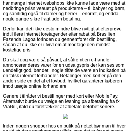
har mange internet webshops ikke kunne lade være med at
nedbringe prisniveauet på produkterne – til babyer og børn,
og samtidig også til damer og herrer – enormt, og endda
nogle gange sikre fragt uden betaling.
Derfor kan det ikke desto mindre blive nyttigt at efterprøve
indtil flere internet foretagender efter rabat på Brasilien
Fazenda Lagoa forinden du gennemfører din bestilling,
sådan at du ikke er i tvivl om at modtage den mindst
kostelige pris.
Du skal dog være så påvagt, at såfremt en e-handler
annoncerer deres varer for en udsalgspris der kan ses som
uendeligt god, bør det i nogle tilfælde være en indikation på
en falsk internet forhandler. Betalinger med kort er på den
anden side en del af et lovbud, hvilket garanterer køberen
imod uægte online forhandlere.
Generelt tilråder vi bestillinger med kort eller MobilePay.
Alternativt burde du vælge en løsning på afbetaling fra fx
ViaBill, ifald du foretrækker at afbetale beløbet senere.
Inden nogen shopper hos en butik på nettet bør man til hver