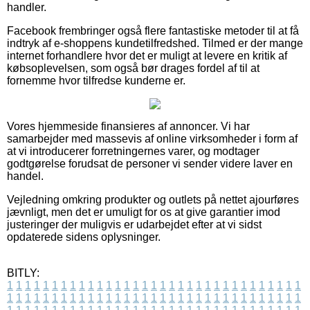
handler.
Facebook frembringer også flere fantastiske metoder til at få
indtryk af e-shoppens kundetilfredshed. Tilmed er der mange
internet forhandlere hvor det er muligt at levere en kritik af
købsoplevelsen, som også bør drages fordel af til at
fornemme hvor tilfredse kunderne er.
Vores hjemmeside finansieres af annoncer. Vi har
samarbejder med massevis af online virksomheder i form af
at vi introducerer forretningernes varer, og modtager
godtgørelse forudsat de personer vi sender videre laver en
handel.
Vejledning omkring produkter og outlets på nettet ajourføres
jævnligt, men det er umuligt for os at give garantier imod
justeringer der muligvis er udarbejdet efter at vi sidst
opdaterede sidens oplysninger.
BITLY:
1
1
1
1
1
1
1
1
1
1
1
1
1
1
1
1
1
1
1
1
1
1
1
1
1
1
1
1
1
1
1
1
1
1
1
1
1
1
1
1
1
1
1
1
1
1
1
1
1
1
1
1
1
1
1
1
1
1
1
1
1
1
1
1
1
1