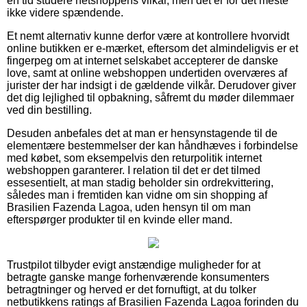
en tid studere netshoppens vilkår, men det er for det meste
ikke videre spændende.
Et nemt alternativ kunne derfor være at kontrollere hvorvidt
online butikken er e-mærket, eftersom det almindeligvis er et
fingerpeg om at internet selskabet accepterer de danske
love, samt at online webshoppen undertiden overværes af
jurister der har indsigt i de gældende vilkår. Derudover giver
det dig lejlighed til opbakning, såfremt du møder dilemmaer
ved din bestilling.
Desuden anbefales det at man er hensynstagende til de
elementære bestemmelser der kan håndhæves i forbindelse
med købet, som eksempelvis den returpolitik internet
webshoppen garanterer. I relation til det er det tilmed
essesentielt, at man stadig beholder sin ordrekvittering,
således man i fremtiden kan vidne om sin shopping af
Brasilien Fazenda Lagoa, uden hensyn til om man
efterspørger produkter til en kvinde eller mand.
Trustpilot tilbyder evigt anstændige muligheder for at
betragte ganske mange forhenværende konsumenters
betragtninger og herved er det fornuftigt, at du tolker
netbutikkens ratings af Brasilien Fazenda Lagoa forinden du