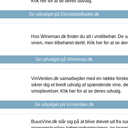
Klik her for at se deres udvalg.
Se udvalget på Densidsteflaske.dk
Hos Wineman.dk finder du alt i vintilbehør. De s
vinen, men tilbehøret dertil. Klik her for at se de
Se udvalget på Wineman.dk
VinVerden.dk samarbejder med en række forskel
sikrer dig et bredt udvalg af spændende vine, de
vinoplevelser. Klik her for at se deres udvalg.
Se udvalget på VinVerden.dk
BuusVine.dk slår sig på at blive drevet ud fra s
gennemskuelige købmandsprincipper, og levere g