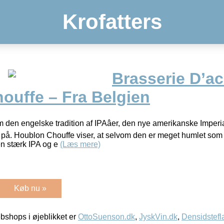
Krofatters
Brasserie D’ac
ouffe – Fra Belgien
 den engelske tradition af IPAâer, den nye amerikanske Imperi
på. Houblon Chouffe viser, at selvom den er meget humlet som 
n stærk IPA og e
(Læs mere)
Køb nu »
shops i øjeblikket er
OttoSuenson.dk
,
JyskVin.dk
,
Densidstefl