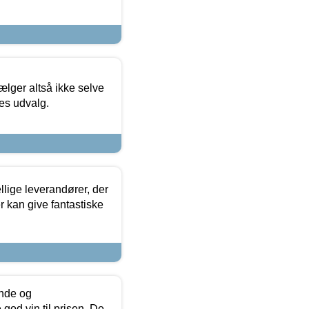
ælger altså ikke selve
res udvalg.
lige leverandører, der
r kan give fantastiske
unde og
od vin til prisen. De