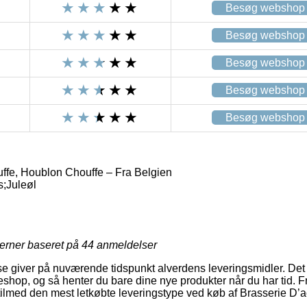
Besøg webshop
Besøg webshop
Besøg webshop
Besøg webshop
Besøg webshop
ffe, Houblon Chouffe – Fra Belgien
;Juleøl
jerner baseret på
44
anmeldelser
se giver på nuværende tidspunkt alverdens leveringsmidler. Det 
eshop, og så henter du bare dine nye produkter når du har tid. F
tilmed den mest letkøbte leveringstype ved køb af Brasserie D’