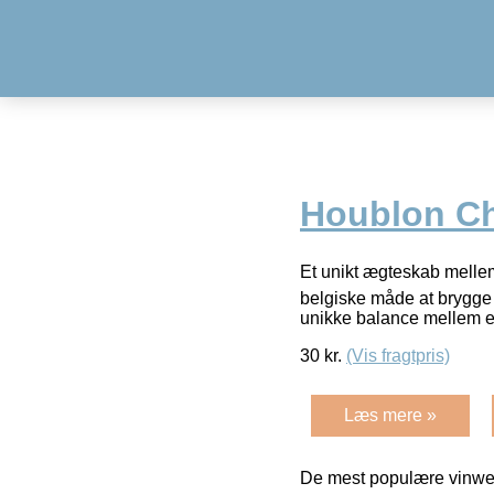
Houblon Ch
Et unikt ægteskab mellem
belgiske måde at brygge 
unikke balance mellem e
30
kr.
(Vis fragtpris)
Læs mere »
De mest populære vinweb