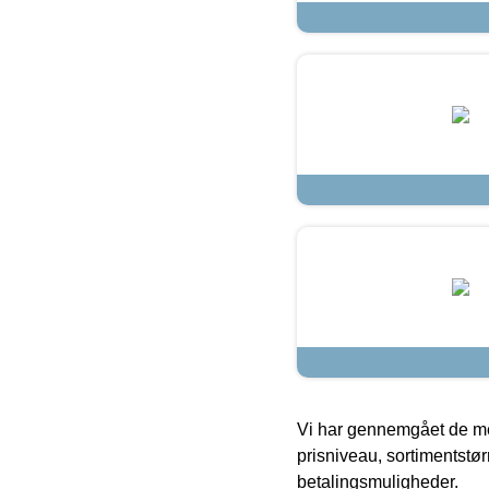
Vi har gennemgået de mes
prisniveau, sortimentstø
betalingsmuligheder.