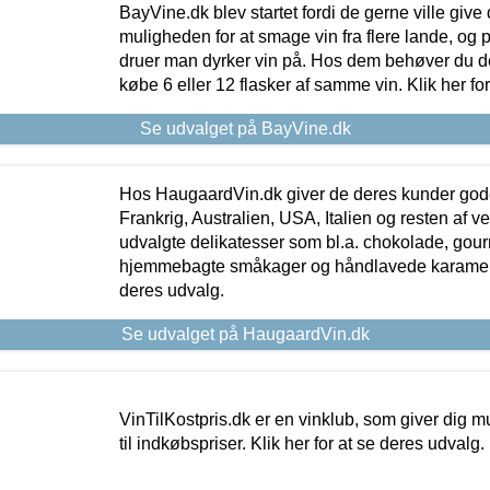
BayVine.dk blev startet fordi de gerne ville give
muligheden for at smage vin fra flere lande, og p
druer man dyrker vin på. Hos dem behøver du der
købe 6 eller 12 flasker af samme vin. Klik her fo
Se udvalget på BayVine.dk
Hos HaugaardVin.dk giver de deres kunder gode
Frankrig, Australien, USA, Italien og resten af v
udvalgte delikatesser som bl.a. chokolade, gourm
hjemmebagte småkager og håndlavede karameller
deres udvalg.
Se udvalget på HaugaardVin.dk
VinTilKostpris.dk er en vinklub, som giver dig m
til indkøbspriser. Klik her for at se deres udvalg.