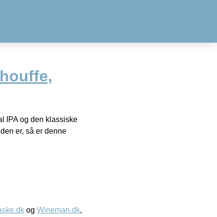
houffe,
al IPA og den klassiske
den er, så er denne
aske.dk
og
Wineman.dk
,