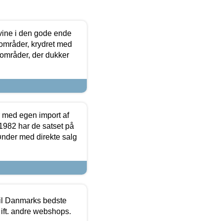
 vine i den gode ende
e områder, krydret med
 områder, der dukker
r med egen import af
i 1982 har de satset på
ønder med direkte salg
 til Danmarks bedste
 ift. andre webshops.