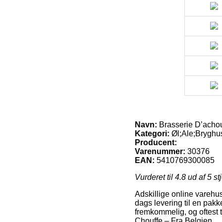
Navn:
Brasserie D’achou
Kategori:
Øl;Ale;Bryghus
Producent:
Varenummer:
30376
EAN:
5410769300085
Vurderet til
4.8
ud af 5 st
Adskillige online varehu
dags levering til en pakk
fremkommelig, og oftest 
Chouffe – Fra Belgien.